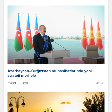
Azərbaycan–Qırğızıstan münasibətlərində yeni
strateji mərhələ
Avqust 01, 14:59
287