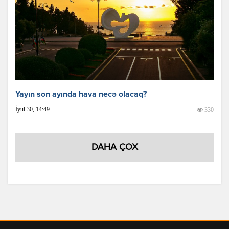
Yayın son ayında hava necə olacaq?
İyul 30, 14:49
330
DAHA ÇOX