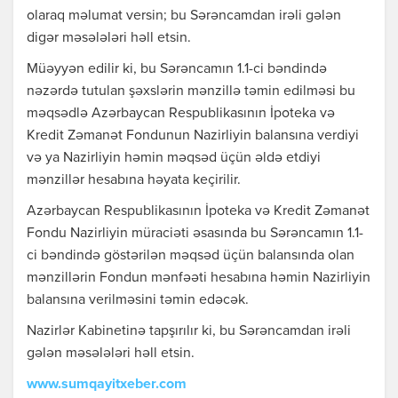
olaraq məlumat versin; bu Sərəncamdan irəli gələn
digər məsələləri həll etsin.
Müəyyən edilir ki, bu Sərəncamın 1.1-ci bəndində
nəzərdə tutulan şəxslərin mənzillə təmin edilməsi bu
məqsədlə Azərbaycan Respublikasının İpoteka və
Kredit Zəmanət Fondunun Nazirliyin balansına verdiyi
və ya Nazirliyin həmin məqsəd üçün əldə etdiyi
mənzillər hesabına həyata keçirilir.
Azərbaycan Respublikasının İpoteka və Kredit Zəmanət
Fondu Nazirliyin müraciəti əsasında bu Sərəncamın 1.1-
ci bəndində göstərilən məqsəd üçün balansında olan
mənzillərin Fondun mənfəəti hesabına həmin Nazirliyin
balansına verilməsini təmin edəcək.
Nazirlər Kabinetinə tapşırılır ki, bu Sərəncamdan irəli
gələn məsələləri həll etsin.
www.sumqayitxeber.com