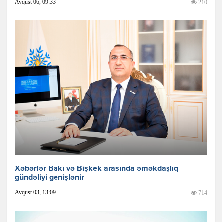
Avqust 06, 09:33
210
Xəbərlər Bakı və Bişkek arasında əməkdaşlıq
gündəliyi genişlənir
Avqust 03, 13:09
714