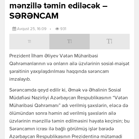
mənzillə təmin ediləcək –
SƏRƏNCAM
Avqust 25, 16:09
•
931
Prezident İlham Əliyev Vətən Müharibəsi
Qəhrəmanlarının və onların ailə üzvlərinin sosial-məişət
şəraitinin yaxşılaşdırılması haqqında sərəncam
imzalayıb.
Sərəncamda qeyd edilir ki, Əmək və Əhalinin Sosial
Müdafiəsi Nazirliyi Azərbaycan Respublikasının “Vətən
Müharibəsi Qəhrəmanı” adı verilmiş şəxslərin, eləcə də
ölümündən sonra həmin ad verilmiş şəxslərin ailə
üzvlərinin mənzillə təmin edilməsini həyata keçirsin; bu
Sərəncamın icrası ilə bağlı görülmüş işlər barədə
Azərbaycan Respublikasının Prezidentinə mütəmadi