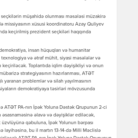
seçkilərin müşahidə olunması məsələsi müzakirə
ə missiyasının xüsusi koordinatoru Azay Quliyev
anda keçirilmiş prezident seçkiləri haqqında
demokratiya, insan hüquqları və humanitar
, texnologiya və ətraf mühit, siyasi məsələlər və
rı keçiriləcək. Toplantıda iqlim dəyişikliyi və onun
mübarizə strategiyasının hazırlanması, ATƏT
lı yaranan problemlər və silah yayılmasının
asiyaların demokratiyaya təsirləri mövzusunda
-də ATƏT PA-nın İpək Yoluna Dəstək Qrupunun 2-ci
n əsasnaməsinə əlavə və dəyişiklər ediləcək,
t üzvlüyünə qəbuluna, İpək Yolunun bərpası
ayihəsinə, bu il martın 13-14-də Milli Məclislə