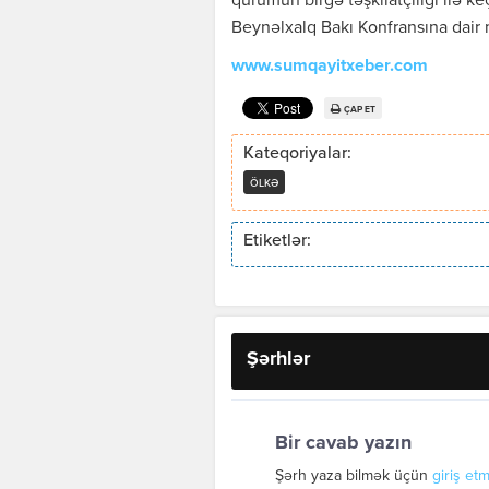
qurumun birgə təşkilatçılığı ilə 
Beynəlxalq Bakı Konfransına dair
www.sumqayitxeber.com
ÇAP ET
Kateqoriyalar:
ÖLKƏ
Etiketlər:
Şərhlər
Bir cavab yazın
Şərh yaza bilmək üçün
giriş etm