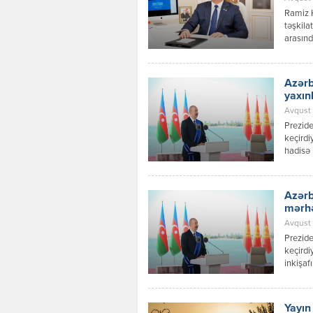
Ramiz 
təşkila
arasınd
inkişaf
Azərbay
Respubl
Azərb
qaydalar
yaxın
Avqust 0
Prezide
keçirdi
hadisə 
prosesl
münasib
verilən
Azərb
dialoqu
mərh
Avqust 
Prezide
keçirdi
inkişaf
bilər. 
sənədlə
tərəflə
Yayın