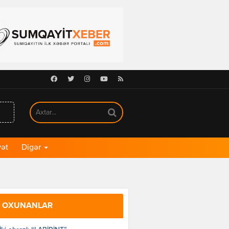
Facebook
Twitter
Instagram
Youtube
RSS
ət
Digər
 OXUNANLAR