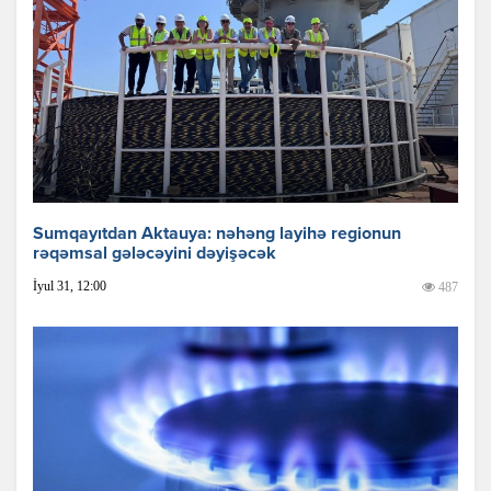
Sumqayıtdan Aktauya: nəhəng layihə regionun
rəqəmsal gələcəyini dəyişəcək
İyul 31, 12:00
487