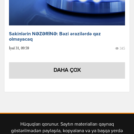
Sakinlərin NƏZƏRİNƏ: Bəzi ərazilərdə qaz
olmayacaq
İyul 31, 09:59
345
DAHA ÇOX
Hüquqları qorunur. Saytın materialları qaynaq
göstərilmədən paylaşıla, kopyalana və ya başqa yerdə