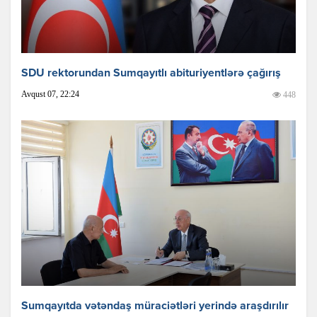
SDU rektorundan Sumqayıtlı abituriyentlərə çağırış
Avqust 07, 22:24
448
Sumqayıtda vətəndaş müraciətləri yerində araşdırılır