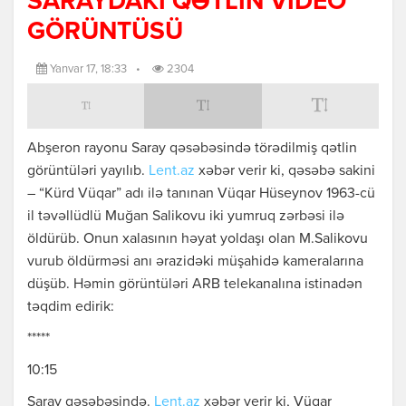
SARAYDAKI QƏTLİN VİDEO
GÖRÜNTÜSÜ
Yanvar 17, 18:33
•
2304
Abşeron rayonu Saray qəsəbəsində törədilmiş qətlin
görüntüləri yayılıb.
Lent.az
xəbər verir ki, qəsəbə sakini
– “Kürd Vüqar” adı ilə tanınan Vüqar Hüseynov 1963-cü
il təvəllüdlü Muğan Salikovu iki yumruq zərbəsi ilə
öldürüb. Onun xalasının həyat yoldaşı olan M.Salikovu
vurub öldürməsi anı ərazidəki müşahidə kameralarına
düşüb. Həmin görüntüləri ARB telekanalına istinadən
təqdim edirik:
*****
10:15
Saray qəsəbəsində.
Lent.az
xəbər verir ki, Vüqar