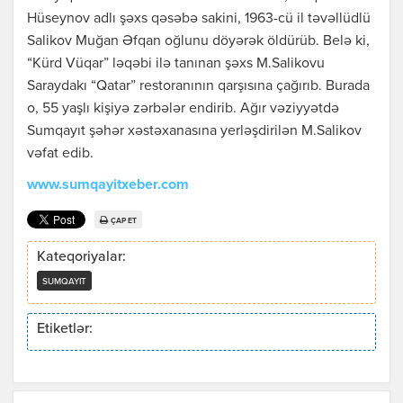
Hüseynov adlı şəxs qəsəbə sakini, 1963-cü il təvəllüdlü
Salikov Muğan Əfqan oğlunu döyərək öldürüb. Belə ki,
“Kürd Vüqar” ləqəbi ilə tanınan şəxs M.Salikovu
Saraydakı “Qatar” restoranının qarşısına çağırıb. Burada
o, 55 yaşlı kişiyə zərbələr endirib. Ağır vəziyyətdə
Sumqayıt şəhər xəstəxanasına yerləşdirilən M.Salikov
vəfat edib.
www.sumqayitxeber.com
ÇAP ET
Kateqoriyalar:
SUMQAYIT
Etiketlər: