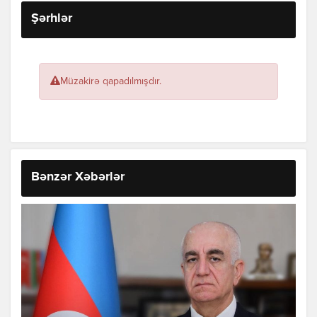
Şərhlər
Müzakirə qapadılmışdır.
Bənzər Xəbərlər