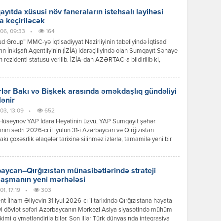
yıtda xüsusi növ faneraların istehsalı layihəsi
a keçiriləcək
06, 09:33
•
164
 Group” MMC-yə İqtisadiyyat Nazirliyinin tabeliyində İqtisadi
ın İnkişafı Agentliyinin (İZİA) idarəçiliyində olan Sumqayıt Sənaye
n rezidenti statusu verilib. İZİA-dan AZƏRTAC-a bildirilib ki,
siya dəyəri 8,2 milyon manat olan xüsusi növ faneraların istehsalı
i çərçivəsində 100-dən çox iş yerinin yaradılması nəzərdə tutulur.
lər Bakı və Bişkek arasında əməkdaşlıq gündəliyi
lənir
03, 13:09
•
652
Hüseynov YAP İdarə Heyətinin üzvü, YAP Sumqayıt şəhər
tının sədri 2026-cı il iyulun 31-i Azərbaycan və Qırğızıstan
akı çoxəsrlik əlaqələr tarixinə silinməz izlərlə, tamamilə yeni bir
 mərhələsinin başlanğıcı kimi əbədi olaraq həkk olundu.
can Respublikasının Prezidenti İlham Əliyevin Qırğız
ikasına reallaşdırdığı bu tarixi səfər sadəcə diplomatik protokol
aycan–Qırğızıstan münasibətlərində strateji
ının icrası deyildi; bu, ortaq köklərə, […]
laşmanın yeni mərhələsi
1, 17:19
•
303
nt İlham Əliyevin 31 iyul 2026-cı il tarixində Qırğızıstana həyata
yi dövlət səfəri Azərbaycanın Mərkəzi Asiya siyasətində mühüm
kimi qiymətləndirilə bilər. Son illər Türk dünyasında inteqrasiya