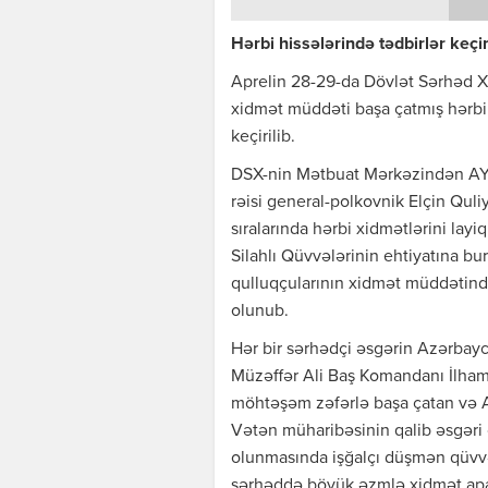
Hərbi hissələrində tədbirlər keçir
Aprelin 28-29-da Dövlət Sərhəd Xi
xidmət müddəti başa çatmış hərbi q
keçirilib.
DSX-nin Mətbuat Mərkəzindən AY
rəisi general-polkovnik Elçin Quli
sıralarında hərbi xidmətlərini la
Silahlı Qüvvələrinin ehtiyatına bu
qulluqçularının xidmət müddətində 
olunub.
Hər bir sərhədçi əsgərin Azərbayc
Müzəffər Ali Baş Komandanı İlham 
möhtəşəm zəfərlə başa çatan və Az
Vətən müharibəsinin qalib əsgəri
olunmasında işğalçı düşmən qüvv
sərhəddə böyük əzmlə xidmət apa