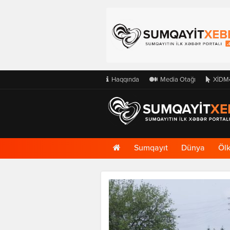
Haqqında
Media Otağı
XİDM
Ana
Sumqayıt
Dünya
Öl
Səhifə