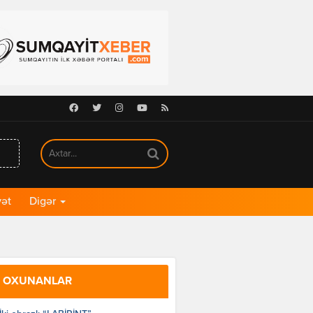
Facebook
Twitter
Instagram
Youtube
RSS
ət
Digər
 OXUNANLAR