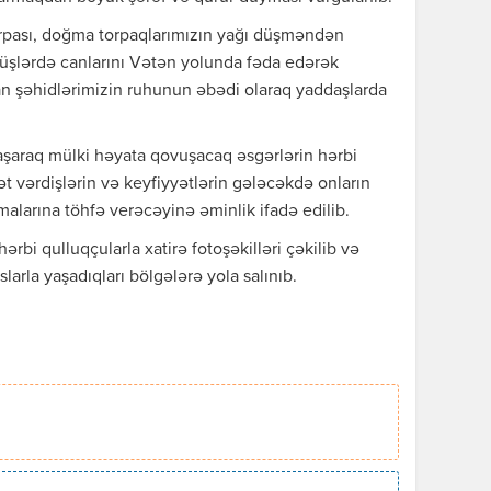
ərpası, doğma torpaqlarımızın yağı düşməndən
şlərdə canlarını Vətən yolunda fəda edərək
an şəhidlərimizin ruhunun əbədi olaraq yaddaşlarda
laşaraq mülki həyata qovuşacaq əsgərlərin hərbi
 vərdişlərin və keyfiyyətlərin gələcəkdə onların
alarına töhfə verəcəyinə əminlik ifadə edilib.
ərbi qulluqçularla xatirə fotoşəkilləri çəkilib və
larla yaşadıqları bölgələrə yola salınıb.