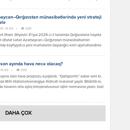
ərinin sürətlənməsi fonunda Bakı ilə Bişkek arasında
ətlər də yeni məzmun qazanır. Dövlət başçılarının görüşü zamanı
 mesajlar və əldə olunan razılaşmalar göstərir ki, iki ölkə siyasi
aycan–Qırğızıstan münasibətlərində yeni strateji
 […]
ələ
01, 14:59
•
258
nt İlham Əliyevin 31 iyul 2026-cı il tarixində Qırğızıstana həyata
yi dövlət səfəri Azərbaycan–Qırğızıstan münasibətlərinin
ında keyfiyyətcə yeni mərhələnin başlanğıcı kimi qiymətləndirilə
Səfər çərçivəsində keçirilən yüksək səviyyəli görüşlər, imzalanan
r, qəbul edilən qərarlar və verilən siyasi mesajlar göstərir ki,
r əməkdaşlığı ənənəvi dostluq münasibətlərindən strateji
 son ayında hava necə olacaq?
qlik səviyyəsinə yüksəltmək əzmindədir. Prezident İlham Əliyevin
 14:49
•
309
iqlik münasibətləri […]
ayına olan hava proqnozu açıqlanıb. “Qafqazinfo” xəbər verir ki,
də Milli Hidrometeorologiya Xidməti məlumat yayıb. Bildirilib ki,
a havanın orta aylıq temperaturunun iqlim normasına yaxın, bəzi
ə isə bir qədər yüksək olacağı gözlənilir. Aylıq yağıntının
nın əsasən iqlim normasına yaxın olacağı ehtimal olunur. Ayın ilk
ndə ölkə ərazisində əksər rayonlarda əsasən yağmursuz hava […]
DAHA ÇOX