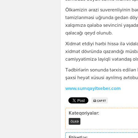
Ölkəmizin ərazi suverenliyinin b
təmizlənməsi uğrunda gedən döyü
xalqımıza qələbə sevincini yaşad
qalacağı qeyd olunub.
Xidmət etdiyi hərbi hissə ilə vida
xidmət dövründə qazandığı müsbət
cəmiyyətimizə layiqli vətəndaş olm
Tədbirlərin sonunda tərxis edilən h
şəxsi heyət xüsusi ayrılmış avtobus
www.sumqayitxeber.com
ÇAP ET
Kateqoriyalar:
ÖLKƏ