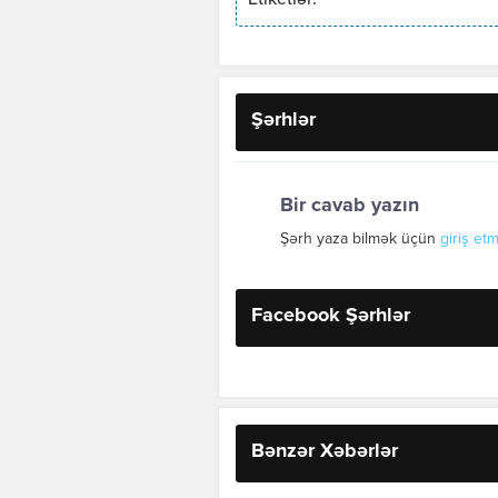
Etiketlər:
Şərhlər
Bir cavab yazın
Şərh yaza bilmək üçün
giriş etm
Facebook Şərhlər
Bənzər Xəbərlər