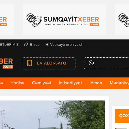
ƏTLƏRİMİZ
Əlaqə
Veb saytına əlavə et
EV ALQI-SATQI
kə
Hadisə
Cəmiyyət
İqtisadiyyat
İdman
Mədəniyy
ÇOX