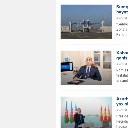
Sumqa
həyat
Avqust 
“Samvud
Zonalar
Parkını
investi
layihəs
Xəbər
geniş
Avqust 
Ramiz 
təşkila
arasınd
inkişaf
Azərbay
Respubl
Azərb
qaydalar
yaxın
Avqust 0
Prezide
keçirdi
hadisə 