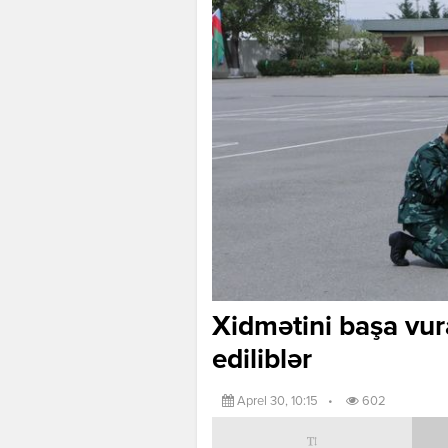
Xidmətini başa vura
ediliblər
Aprel 30, 10:15
•
602