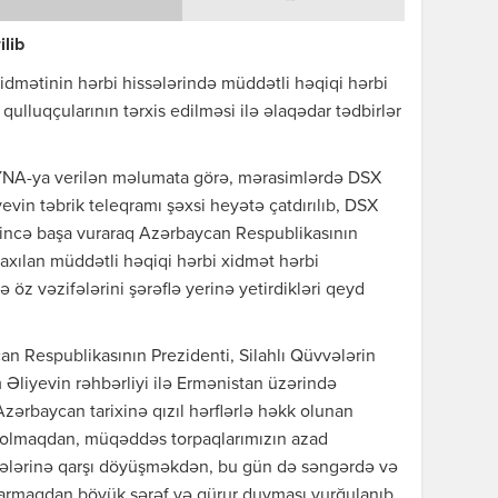
ilib
dmətinin hərbi hissələrində müddətli həqiqi hərbi
ulluqçularının tərxis edilməsi ilə əlaqədar tədbirlər
NA-ya verilən məlumata görə, mərasimlərdə DSX
yevin təbrik teleqramı şəxsi heyətə çatdırılıb, DSX
yiqincə başa vuraraq Azərbaycan Respublikasının
raxılan müddətli həqiqi hərbi xidmət hərbi
öz vəzifələrini şərəflə yerinə yetirdikləri qeyd
an Respublikasının Prezidenti, Silahlı Qüvvələrin
Əliyevin rəhbərliyi ilə Ermənistan üzərində
ərbaycan tarixinə qızıl hərflərlə həkk olunan
 olmaqdan, müqəddəs torpaqlarımızın azad
ələrinə qarşı döyüşməkdən, bu gün də səngərdə və
rmaqdan böyük şərəf və qürur duyması vurğulanıb.