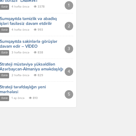
İki obrazlı “LABİRİNT”
4 həftə öncə
3378
ÖLKƏ
Sumqayıtda təmizlik və abadlıq
işləri fasiləsiz davam etdirilir
4 həftə öncə
993
ÖLKƏ
Sumqayıtda sakinlərlə görüşlər
davam edir – VİDEO
3 həftə öncə
838
ÖLKƏ
Strateji müstəviyə yüksəldilən
Azərbaycan-Almaniya əməkdaşlığı
2 həftə öncə
829
ÖLKƏ
Strateji tərəfdaşlığın yeni
mərhələsi
1 ay öncə
810
ÖLKƏ