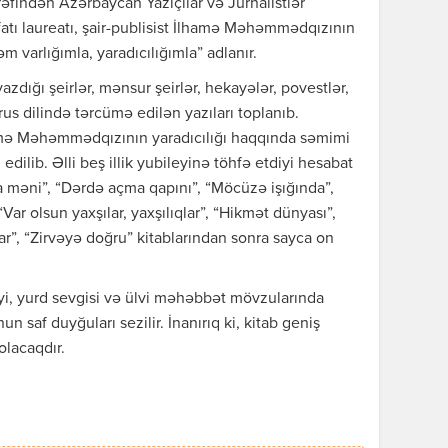
rəfindən Azərbaycan Yazıçılar və Jurnalistlər
fatı laureatı, şair-publisist İlhamə Məhəmmədqızının
 varlığımla, yaradıcılığımla” adlanır.
yazdığı şeirlər, mənsur şeirlər, hekayələr, povestlər,
rus dilində tərcümə edilən yazıları toplanıb.
amə Məhəmmədqızının yaradıcılığı haqqında səmimi
edilib. Əlli beş illik yubileyinə töhfə etdiyi hesabat
rla məni”, “Dərdə açma qapını”, “Möcüzə işığında”,
ar olsun yaxşılar, yaxşılıqlar”, “Hikmət dünyası”,
ar”, “Zirvəyə doğru” kitablarından sonra sayca on
yi, yurd sevgisi və ülvi məhəbbət mövzularında
n saf duyğuları sezilir. İnanırıq ki, kitab geniş
olacaqdır.