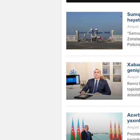
Sumqa
həyat
Avqust 
“Samvud
Zonalar
Parkını
investi
layihəs
Xəbər
geniş
Avqust 
Ramiz 
təşkila
arasınd
inkişaf
Azərbay
Respubl
Azərb
qaydalar
yaxın
Avqust 0
Prezide
keçirdi