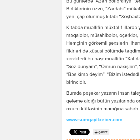
Bu günlərdə “Azəri poliqrafiya” tə
Birliklərinin üzvü, “Zərdabi” müka
yeni çap olunmuş kitabı “Xoşbəxtəm
Kitabda müəllifin müxtəlif illərdə 
məqalələr, müsahibələr, oçerklər, 
Həmçinin görkəmli şəxslərin İlh
fikirləri də xüsusi bölümdə təqdim 
xarakterli bu nəşr müəllifin “Xatı
“Söz dünyam”, “Ömrün naxışları”, “V
“Bəs kimə deyim”, “Bizim istedadl
birincidir.
Burada peşəkar yazarın insan tale
qələmə aldığı bütün yazılarında onu
oxucu kütləsinin marağına səbəb 
www.sumqayitxeber.com
ÇAP ET