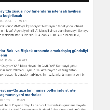
yıtda xüsusi növ faneraların istehsalı layihəsi
a keçiriləcək
06, 09:33
•
191
 Group” MMC-yə İqtisadiyyat Nazirliyinin tabeliyində İqtisadi
ın İnkişafı Agentliyinin (İZİA) idarəçiliyində olan Sumqayıt Sənaye
n rezidenti statusu verilib. İZİA-dan AZƏRTAC-a bildirilib ki,
siya dəyəri 8,2 milyon manat olan xüsusi növ faneraların istehsalı
i çərçivəsində 100-dən çox iş yerinin yaradılması nəzərdə tutulur.
lər Bakı və Bişkek arasında əməkdaşlıq gündəliyi
lənir
03, 13:09
•
687
Hüseynov YAP İdarə Heyətinin üzvü, YAP Sumqayıt şəhər
tının sədri 2026-cı il iyulun 31-i Azərbaycan və Qırğızıstan
akı çoxəsrlik əlaqələr tarixinə silinməz izlərlə, tamamilə yeni bir
 mərhələsinin başlanğıcı kimi əbədi olaraq həkk olundu.
can Respublikasının Prezidenti İlham Əliyevin Qırğız
ikasına reallaşdırdığı bu tarixi səfər sadəcə diplomatik protokol
aycan–Qırğızıstan münasibətlərində strateji
ının icrası deyildi; bu, ortaq köklərə, […]
laşmanın yeni mərhələsi
1, 17:19
•
321
nt İlham Əliyevin 31 iyul 2026-cı il tarixində Qırğızıstana həyata
yi dövlət səfəri Azərbaycanın Mərkəzi Asiya siyasətində mühüm