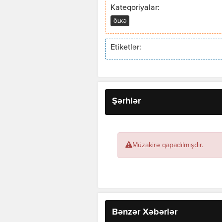
Kateqoriyalar:
ÖLKƏ
Etiketlər:
Şərhlər
Müzakirə qapadılmışdır.
Bənzər Xəbərlər