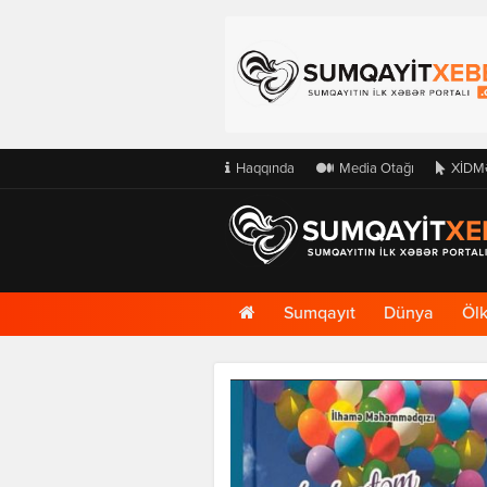
Haqqında
Media Otağı
XİDM
Ana
Sumqayıt
Dünya
Öl
Səhifə