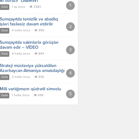
İki obrazlı “LABİRİNT”
1 ay öncə
3383
ÖLKƏ
Sumqayıtda təmizlik və abadlıq
işləri fasiləsiz davam etdirilir
4 həftə öncə
999
ÖLKƏ
Sumqayıtda sakinlərlə görüşlər
davam edir – VİDEO
4 həftə öncə
844
ÖLKƏ
Strateji müstəviyə yüksəldilən
Azərbaycan-Almaniya əməkdaşlığı
2 həftə öncə
836
ÖLKƏ
Milli varlığımızın qüdrətli simvolu
1 həftə öncə
694
ÖLKƏ