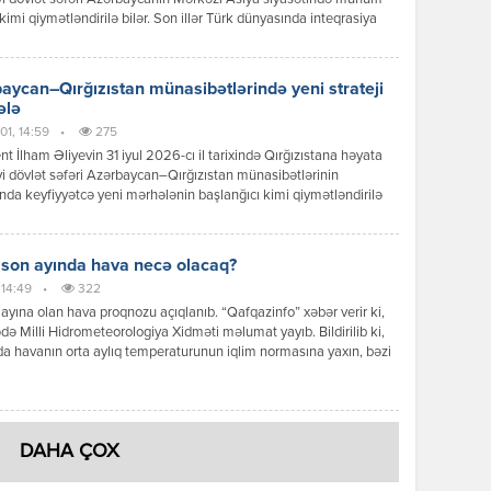
kimi qiymətləndirilə bilər. Son illər Türk dünyasında inteqrasiya
ərinin sürətlənməsi fonunda Bakı ilə Bişkek arasında
ətlər də yeni məzmun qazanır. Dövlət başçılarının görüşü zamanı
 mesajlar və əldə olunan razılaşmalar göstərir ki, iki ölkə siyasi
aycan–Qırğızıstan münasibətlərində yeni strateji
 […]
ələ
01, 14:59
•
275
nt İlham Əliyevin 31 iyul 2026-cı il tarixində Qırğızıstana həyata
yi dövlət səfəri Azərbaycan–Qırğızıstan münasibətlərinin
ında keyfiyyətcə yeni mərhələnin başlanğıcı kimi qiymətləndirilə
Səfər çərçivəsində keçirilən yüksək səviyyəli görüşlər, imzalanan
r, qəbul edilən qərarlar və verilən siyasi mesajlar göstərir ki,
r əməkdaşlığı ənənəvi dostluq münasibətlərindən strateji
 son ayında hava necə olacaq?
qlik səviyyəsinə yüksəltmək əzmindədir. Prezident İlham Əliyevin
 14:49
•
322
iqlik münasibətləri […]
ayına olan hava proqnozu açıqlanıb. “Qafqazinfo” xəbər verir ki,
də Milli Hidrometeorologiya Xidməti məlumat yayıb. Bildirilib ki,
a havanın orta aylıq temperaturunun iqlim normasına yaxın, bəzi
ə isə bir qədər yüksək olacağı gözlənilir. Aylıq yağıntının
nın əsasən iqlim normasına yaxın olacağı ehtimal olunur. Ayın ilk
ndə ölkə ərazisində əksər rayonlarda əsasən yağmursuz hava […]
DAHA ÇOX