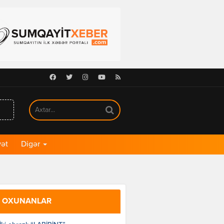
Facebook
Twitter
Instagram
Youtube
RSS
ət
Digər
 OXUNANLAR