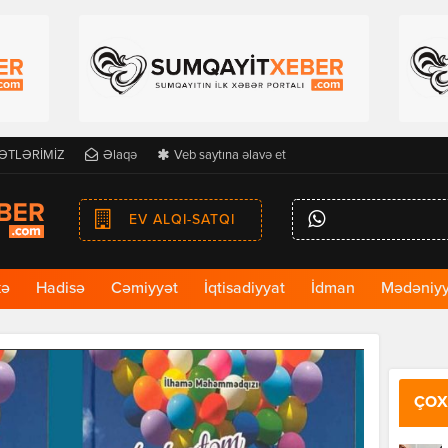
ƏTLƏRİMİZ
Əlaqə
Veb saytına əlavə et
EV ALQI-SATQI
kə
Hadisə
Cəmiyyət
İqtisadiyyat
İdman
Mədəniyy
ÇOX