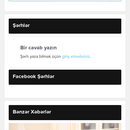
Şərhlər
Bir cavab yazın
Şərh yaza bilmək üçün
giriş etməlisiniz
.
Facebook Şərhlər
Bənzər Xəbərlər