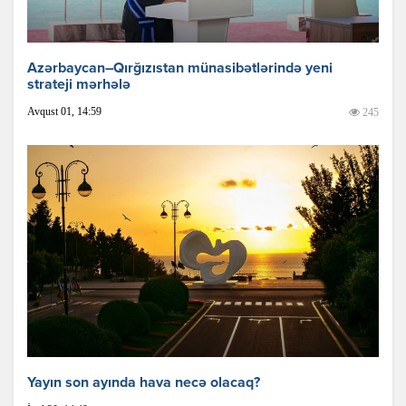
Azərbaycan–Qırğızıstan münasibətlərində yeni
strateji mərhələ
Avqust 01, 14:59
245
Yayın son ayında hava necə olacaq?