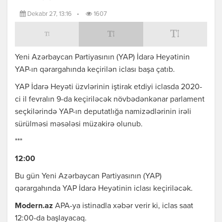
Dekabr 27, 13:16
•
1607
Yeni Azərbaycan Partiyasının (YAP) İdarə Heyətinin
YAP-ın qərargahında keçirilən iclası başa çatıb.
YAP İdarə Heyəti üzvlərinin iştirak etdiyi iclasda 2020-
ci il fevralın 9-da keçiriləcək növbədənkənar parlament
seçkilərində YAP-ın deputatlığa namizədlərinin irəli
sürülməsi məsələsi müzakirə olunub.
***
12:00
Bu gün Yeni Azərbaycan Partiyasının (YAP)
qərargahında YAP İdarə Heyətinin iclası keçiriləcək.
Modern.az
APA-ya istinadla xəbər verir ki, iclas saat
12:00-da başlayacaq.