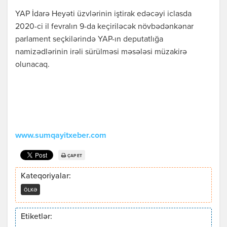
YAP İdarə Heyəti üzvlərinin iştirak edəcəyi iclasda
2020-ci il fevralın 9-da keçiriləcək növbədənkənar
parlament seçkilərində YAP-ın deputatlığa
namizədlərinin irəli sürülməsi məsələsi müzakirə
olunacaq.
www.sumqayitxeber.com
ÇAP ET
Kateqoriyalar:
ÖLKƏ
Etiketlər: