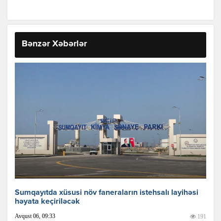
Bənzər Xəbərlər
Sumqayıtda xüsusi növ faneraların istehsalı layihəsi
həyata keçiriləcək
Avqust 06, 09:33
191