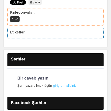
ÇAP ET
Kateqoriyalar:
ÖLKƏ
Etiketlər:
Şərhlər
Bir cavab yazın
Şərh yaza bilmək üçün
giriş etməlisiniz
.
Facebook Şərhlər