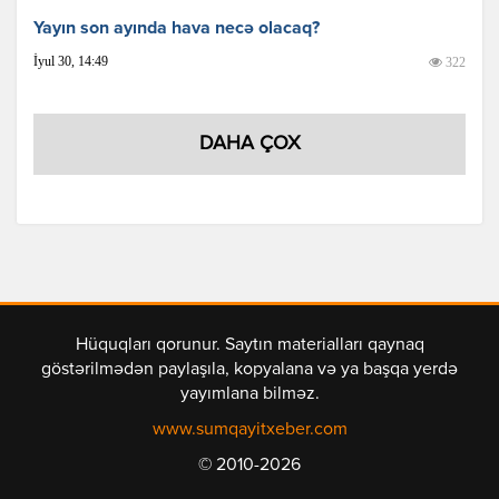
Yayın son ayında hava necə olacaq?
İyul 30, 14:49
322
DAHA ÇOX
Hüquqları qorunur. Saytın materialları qaynaq
göstərilmədən paylaşıla, kopyalana və ya başqa yerdə
yayımlana bilməz.
www.sumqayitxeber.com
© 2010-2026