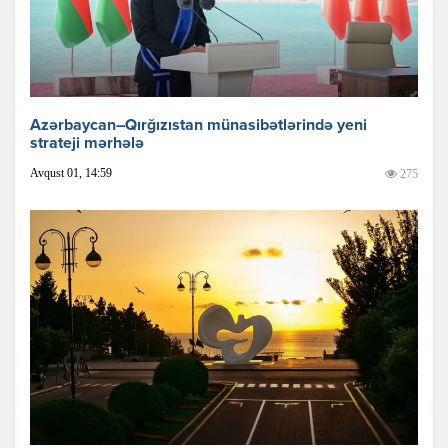
Azərbaycan–Qırğızıstan münasibətlərində yeni
strateji mərhələ
Avqust 01, 14:59
275