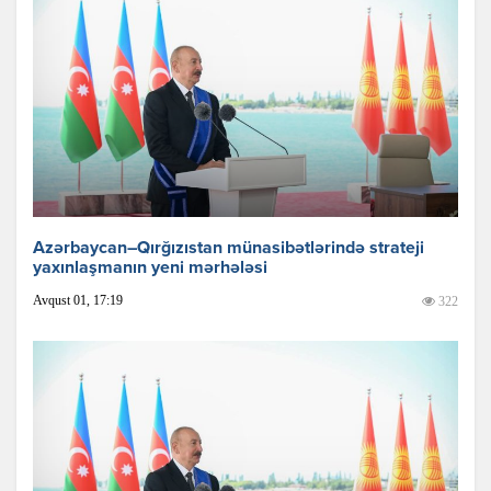
Azərbaycan–Qırğızıstan münasibətlərində strateji
yaxınlaşmanın yeni mərhələsi
Avqust 01, 17:19
322