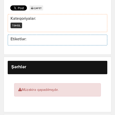
ÇAP ET
Kateqoriyalar:
TƏHSIL
Etiketlər:
Şərhlər
Müzakirə qapadılmışdır.