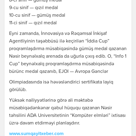
8-ci sinif — gümüş medal
9-cu sinif — qızıl medal
10-cu sinif — gümüş medal
11-ci sinif — qızıl medal
Eyni zamanda, İnnovasiya və Rəqəmsal İnkişaf
Agentliyinin təşəbbüsü ilə keçirilən “İddia Cup”
proqramlaşdırma müsabiqəsində gümüş medal qazanan
Nəsir beynəlxalq arenada da uğurla çıxış edib. O, “Info 1
Cup” beynəlxalq proqramlaşdırma müsabiqəsində
bürünc medal qazanıb, EJOI — Avropa Gənclər
Olimpiadasında isə həvəsləndirici sertifikata layiq
görülüb.
Yüksək nailiyyətlərinə görə ali məktəbə
müsabiqədənkənar qəbul hüququ qazanan Nəsir
təhsilini ADA Universitetinin “Kompüter elmləri” ixtisası
üzrə davam etdirməyi planlaşdırır.
www.sumqayitxeber.com