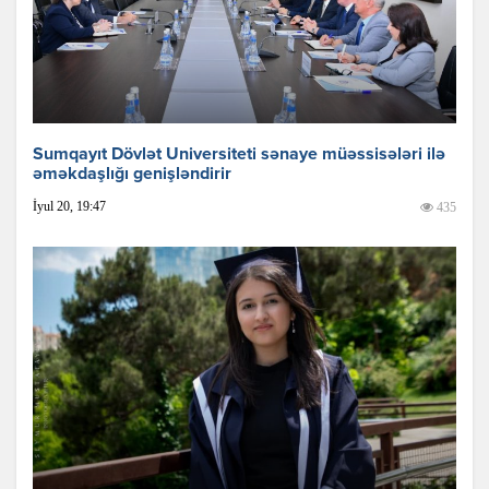
Sumqayıt Dövlət Universiteti sənaye müəssisələri ilə
əməkdaşlığı genişləndirir
İyul 20, 19:47
435