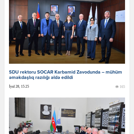
SDU rektoru SOCAR Karbamid Zavodunda – mühüm
əməkdaşlıq razılığı əldə edildi
İyul 28, 15:25
165