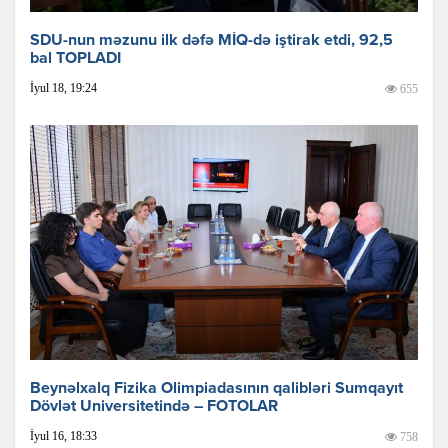
SDU-nun məzunu ilk dəfə MİQ-də iştirak etdi, 92,5
bal TOPLADI
İyul 18, 19:24
655
Beynəlxalq Fizika Olimpiadasının qalibləri Sumqayıt
Dövlət Universitetində – FOTOLAR
İyul 16, 18:33
758