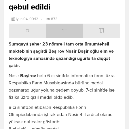
qəbul edildi
İyun 04, 09:12
•
873
Sumqayıt şəhər 23 nömrəli tam orta ümumtəhsil
məktəbinin şagirdi Bəşirov Nəsir Bəşir oğlu elm və
texnologiya sahəsində qazandığı uğurlarla diqqət
çəkir.
Nəsir
Bəşirov
hələ 6-cı sinifdə informatika fənni üzrə
Respublika Fənn Müsabiqəsində bürünc medal
qazanaraq uğur yoluna qədəm qoyub. 7-ci sinifdə isə
fizika üzrə qızıl medal əldə edib.
8-ci sinifdən etibarən Respublika Fənn
Olimpiadalarında iştirak edən Nəsir 4 il ardıcıl olaraq
yüksək nəticələr göstərib: