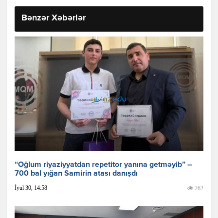
Bənzər Xəbərlər
“Oğlum riyaziyyatdan repetitor yanına getməyib” –
700 bal yığan Samirin atası danışdı
İyul 30, 14:58
262