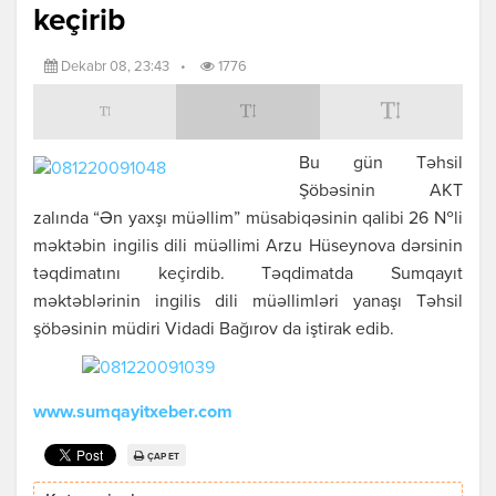
keçirib
Dekabr 08, 23:43
•
1776
Bu gün Təhsil
Şöbəsinin AKT
zalında “Ən yaxşı müəllim” müsabiqəsinin qalibi 26 №li
məktəbin ingilis dili müəllimi Arzu Hüseynova dərsinin
təqdimatını keçirdib. Təqdimatda Sumqayıt
məktəblərinin ingilis dili müəllimləri yanaşı Təhsil
şöbəsinin müdiri Vidadi Bağırov da iştirak edib.
www.sumqayitxeber.com
ÇAP ET