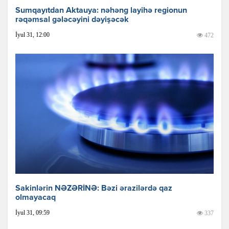
Sumqayıtdan Aktauya: nəhəng layihə regionun
rəqəmsal gələcəyini dəyişəcək
İyul 31, 12:00
472
Sakinlərin NƏZƏRİNƏ: Bəzi ərazilərdə qaz
olmayacaq
İyul 31, 09:59
337