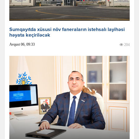
Sumqayıtda xüsusi növ faneraların istehsalı layihəsi
həyata keçiriləcək
Avqust 06, 09:33
204