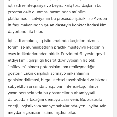
iqtisadi reinteqrasiya və beynəlxalq tərəfdaşların bu
prosesə cəlb olunması baxımından mühüm
platformadır. Latviyanın bu prosesdə iştirakı isə Avropa
İttifaqı məkanından gələn dəstəyin konkret ifadəsi kimi
dəyərləndirilə bilər.
İqtisadi əməkdaşlıq istiqamətində keçirilən biznes-
forum isə münasibətlərin praktik müstəviyə keçidinin
əsas indikatorlarından biridir. Prezident Əliyevin qeyd
etdiyi kimi, qarşılıqlı ticarət dövriyyəsinin hələlik
“mülayim” olması potensialın tam reallaşmadığını
göstərir. Lakin qarşılıqlı sərmayə imkanlarının
genişləndirilməsi, birgə istehsal təşəbbüsləri və biznes
subyektləri arasında əlaqələrin intensivləşdirilməsi
yaxın perspektivdə bu göstəricilərin əhəmiyyətli
dərəcədə artacağını deməyə əsas verir. Bu, xüsusilə
enerji, logistika və sənaye sahələrində yeni layihələrin
meydana çıxmasını stimullaşdıra bilər.