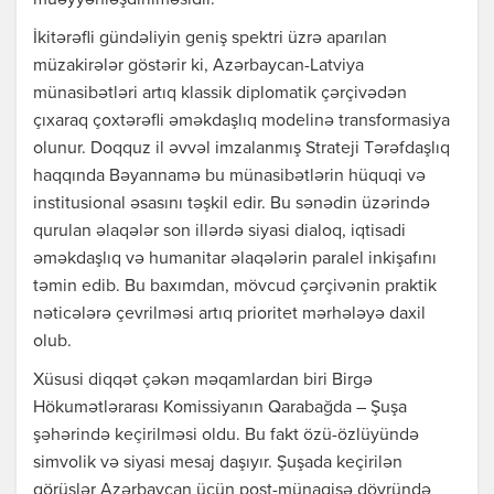
müəyyənləşdirilməsidir.
İkitərəfli gündəliyin geniş spektri üzrə aparılan
müzakirələr göstərir ki, Azərbaycan-Latviya
münasibətləri artıq klassik diplomatik çərçivədən
çıxaraq çoxtərəfli əməkdaşlıq modelinə transformasiya
olunur. Doqquz il əvvəl imzalanmış Strateji Tərəfdaşlıq
haqqında Bəyannamə bu münasibətlərin hüquqi və
institusional əsasını təşkil edir. Bu sənədin üzərində
qurulan əlaqələr son illərdə siyasi dialoq, iqtisadi
əməkdaşlıq və humanitar əlaqələrin paralel inkişafını
təmin edib. Bu baxımdan, mövcud çərçivənin praktik
nəticələrə çevrilməsi artıq prioritet mərhələyə daxil
olub.
Xüsusi diqqət çəkən məqamlardan biri Birgə
Hökumətlərarası Komissiyanın Qarabağda –
Şuşa
şəhərində keçirilməsi oldu. Bu fakt özü-özlüyündə
simvolik və siyasi mesaj daşıyır. Şuşada keçirilən
görüşlər Azərbaycan üçün post-münaqişə dövründə