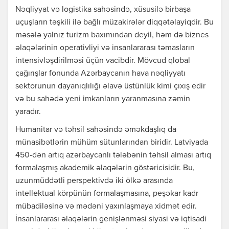
Nəqliyyat və logistika sahəsində, xüsusilə birbaşa
uçuşların təşkili ilə bağlı müzakirələr diqqətəlayiqdir. Bu
məsələ yalnız turizm baxımından deyil, həm də biznes
əlaqələrinin operativliyi və insanlararası təmasların
intensivləşdirilməsi üçün vacibdir. Mövcud qlobal
çağırışlar fonunda Azərbaycanın hava nəqliyyatı
sektorunun dayanıqlılığı əlavə üstünlük kimi çıxış edir
və bu sahədə yeni imkanların yaranmasına zəmin
yaradır.
Humanitar və təhsil sahəsində əməkdaşlıq da
münasibətlərin mühüm sütunlarından biridir. Latviyada
450-dən artıq azərbaycanlı tələbənin təhsil alması artıq
formalaşmış akademik əlaqələrin göstəricisidir. Bu,
uzunmüddətli perspektivdə iki ölkə arasında
intellektual körpünün formalaşmasına, peşəkar kadr
mübadiləsinə və mədəni yaxınlaşmaya xidmət edir.
İnsanlararası əlaqələrin genişlənməsi siyasi və iqtisadi