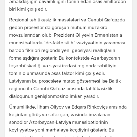
əməkdaşlığın davamlılığını təmin edən əsas amillərdən
biri kimi çıxış edir.
Regional təhlükəsizlik məsələləri və Cənubi Qafqazda
gedən proseslər də görüşün mühüm müzakirə
mövzularından olub. Prezident Əliyevin Ermənistanla
münasibətlərdə “de-fakto sülh” vəziyyətinin yaranması
barədə fikirləri regionda yeni geosiyasi reallıqların
formalaşdığını göstərir. Bu kontekstdə Azərbaycanın
təşəbbüskarlığı və siyasi iradəsi regionda sabitliyin
təmin olunmasında əsas faktor kimi çıxış edir.
Latviyanın bu proseslərə maraq göstərməsi isə Baltik
regionu ilə Cənubi Qafqaz arasında təhlükəsizlik
dialoqunun genişlənməsinə imkan yaradır.
Ümumilikdə,
İlham Əliyev
və
Edqars Rinkeviçs
arasında
keçirilən görüş və səfər çərçivəsində imzalanan
sənədlər Azərbaycan-Latviya münasibətlərinin
keyfiyyətcə yeni mərhələyə keçdiyini göstərir. Bu