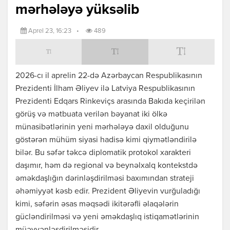
mərhələyə yüksəlib
Aprel 23, 16:23
•
489
2026-cı il aprelin 22-də Azərbaycan Respublikasının
Prezidenti
İlham Əliyev
ilə Latviya Respublikasının
Prezidenti
Edqars Rinkeviçs
arasında Bakıda keçirilən
görüş və mətbuata verilən bəyanat iki ölkə
münasibətlərinin yeni mərhələyə daxil olduğunu
göstərən mühüm siyasi hadisə kimi qiymətləndirilə
bilər. Bu səfər təkcə diplomatik protokol xarakteri
daşımır, həm də regional və beynəlxalq kontekstdə
əməkdaşlığın dərinləşdirilməsi baxımından strateji
əhəmiyyət kəsb edir. Prezident Əliyevin vurğuladığı
kimi, səfərin əsas məqsədi ikitərəfli əlaqələrin
gücləndirilməsi və yeni əməkdaşlıq istiqamətlərinin