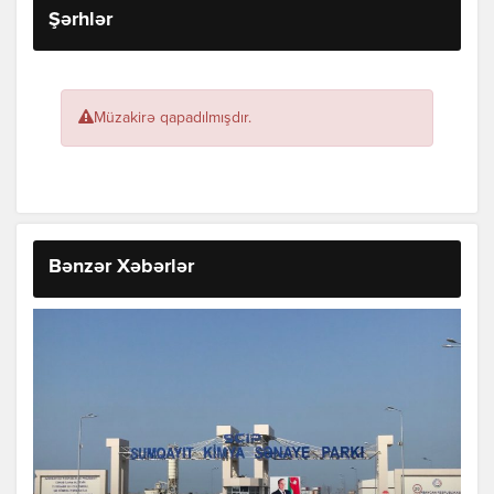
Şərhlər
Müzakirə qapadılmışdır.
Bənzər Xəbərlər