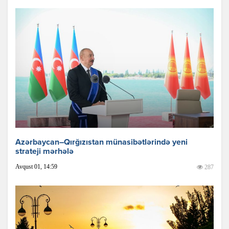
Azərbaycan–Qırğızıstan münasibətlərində yeni
strateji mərhələ
Avqust 01, 14:59
287