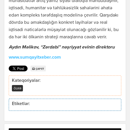
münasibətlər artıq yalnız siyasi dialoqla məhdudlaşmır,
iqtisadi, humanitar və təhlükəsizlik sahələrini əhatə
edən kompleks tərəfdaşlıq modelinə çevrilir. Qarşıdakı
dövrdə bu əməkdaşlığın konkret layihələr və real
iqtisadi nəticələrlə müşayiət olunacağı gözlənilir ki, bu
da hər iki ölkənin strateji maraqlarına cavab verir.
Aydın Məlikov, “Zərdabi” nəşriyyat evinin direktoru
www.sumqayitxeber.com
ÇAP ET
Kateqoriyalar:
ÖLKƏ
Etiketlər: