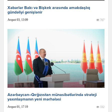
Xəbərlər Bakı və Bişkek arasında əməkdaşlıq
gündəliyi genişlənir
Avqust 03, 13:09
707
Azərbaycan–Qırğızıstan münasibətlərində strateji
yaxınlaşmanın yeni mərhələsi
Avqust 01, 17:19
332