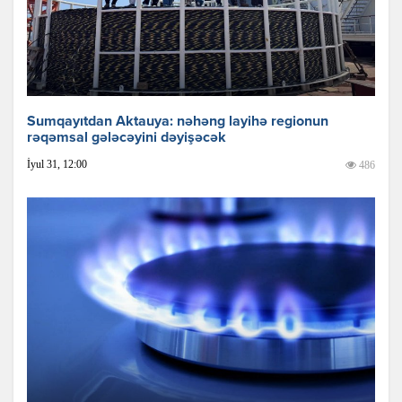
Sumqayıtdan Aktauya: nəhəng layihə regionun
rəqəmsal gələcəyini dəyişəcək
İyul 31, 12:00
486