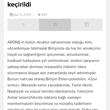
keçirildi
İyun 11, 21:04
•
845
ARDNŞ-in bütün struktur sahələrində olduğu kimi,
«Azərikimya» İstehsalat Birliyində də hər bir əməkçinin
həyat və sağlamlığının qorunması, arzuolunmaz,
bədbəxt hadisələrə yol verilməməsi, onların qarşısının
qabaqcadan alınması məqsədilə risklərin idarə
olunmasına diqqət son zamanlarda xeyli artırılmışdır.
Bunun nəticəsi olaraq Birliyin Etilen-polietilen, «Üzvi
sintez», Mexaniki-təmir zavodlarında, Təmir-tikinti,
Nəqliyyat və xüsusi texnika idarələrində, həmçinin
Anbar təsərrüfatında risklərlə bağlı vaxtaşırı
monitorinqlərin keçirilməsi və müvafiq tədbirlərin