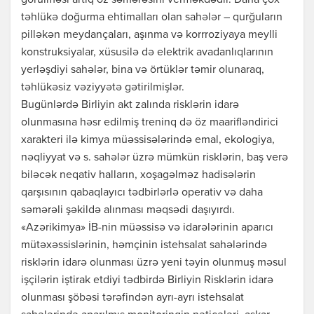
görülməsi artıq öz səmərəsini verməkdədir. Daha çox
təhlükə doğurma ehtimalları olan sahələr – qurğuların
pilləkən meydançaları, aşınma və korrroziyaya meylli
konstruksiyalar, xüsusilə də elektrik avadanlıqlarının
yerləşdiyi sahələr, bina və örtüklər təmir olunaraq,
təhlükəsiz vəziyyətə gətirilmişlər.
Bugünlərdə Birliyin akt zalında risklərin idarə
olunmasına həsr edilmiş treninq də öz maarifləndirici
xarakteri ilə kimya müəssisələrində emal, ekologiya,
nəqliyyat və s. sahələr üzrə mümkün risklərin, baş verə
biləcək neqativ halların, xoşagəlməz hadisələrin
qarşısının qabaqlayıcı tədbirlərlə operativ və daha
səmərəli şəkildə alınması məqsədi daşıyırdı.
«Azərikimya» İB-nin müəssisə və idarələrinin aparıcı
mütəxəssislərinin, həmçinin istehsalat sahələrində
risklərin idarə olunması üzrə yeni təyin olunmuş məsul
işçilərin iştirak etdiyi tədbirdə Birliyin Risklərin idarə
olunması şöbəsi tərəfindən ayrı-ayrı istehsalat