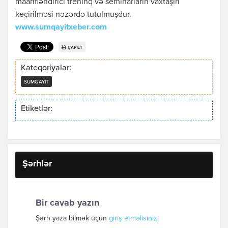
maarifləndirici treninq və seminarların vaxtaşırı
keçirilməsi nəzərdə tutulmuşdur.
www.sumqayitxeber.com
ÇAP ET
Kateqoriyalar:
SUMQAYIT
Etiketlər:
Şərhlər
Bir cavab yazın
Şərh yaza bilmək üçün
giriş etməlisiniz
.