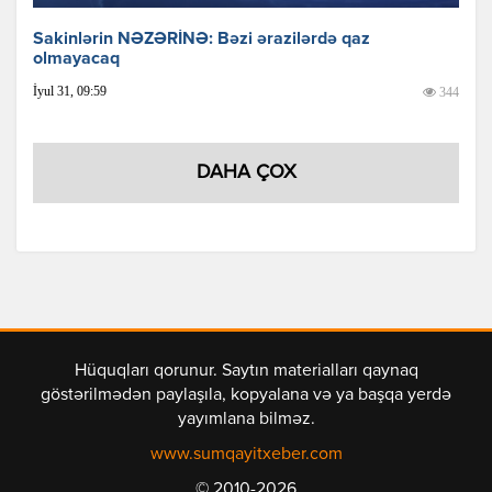
Sakinlərin NƏZƏRİNƏ: Bəzi ərazilərdə qaz
olmayacaq
İyul 31, 09:59
344
DAHA ÇOX
Hüquqları qorunur. Saytın materialları qaynaq
göstərilmədən paylaşıla, kopyalana və ya başqa yerdə
yayımlana bilməz.
www.sumqayitxeber.com
© 2010-2026