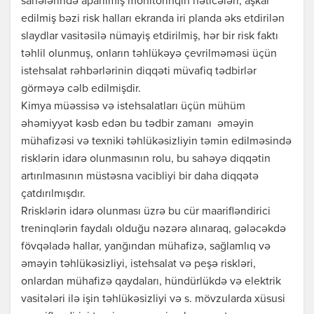
sahələrində aparılmış monitorinqin nəticələri, aşkar
edilmiş bəzi risk halları ekranda iri planda əks etdirilən
slaydlar vasitəsilə nümayiş etdirilmiş, hər bir risk faktı
təhlil olunmuş, onların təhlükəyə çevrilməməsi üçün
istehsalat rəhbərlərinin diqqəti müvafiq tədbirlər
görməyə cəlb edilmişdir.
Kimya müəssisə və istehsalatları üçün mühüm
əhəmiyyət kəsb edən bu tədbir zamanı əməyin
mühafizəsi və texniki təhlükəsizliyin təmin edilməsində
risklərin idarə olunmasının rolu, bu sahəyə diqqətin
artırılmasının müstəsna vacibliyi bir daha diqqətə
çatdırılmışdır.
Rrisklərin idarə olunması üzrə bu cür maarifləndirici
treninqlərin faydalı olduğu nəzərə alınaraq, gələcəkdə
fövqəladə hallar, yanğından mühafizə, sağlamlıq və
əməyin təhlükəsizliyi, istehsalat və peşə riskləri,
onlardan mühafizə qaydaları, hündürlükdə və elektrik
vasitələri ilə işin təhlükəsizliyi və s. mövzularda xüsusi