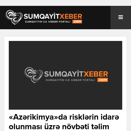
«Azərikimya»da risklərin idarə
olunması üzrə növbəti təlim