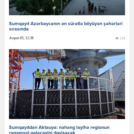
Sumqayıt Azərbaycanın ən sürətlə böyüyən şəhərləri
sırasında
Avqust 05, 12:38
110
Sumqayıtdan Aktauya: nəhəng layihə regionun
rəqəmsal gələcəyini dəyişəcək