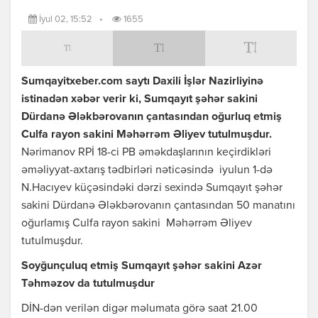
İyul 02, 15:52
•
1655
Sumqayitxeber.com saytı Daxili İşlər Nazirliyinə
istinadən xəbər verir ki, Sumqayıt şəhər sakini
Dürdanə Ələkbərovanın çantasından oğurluq etmiş
Culfa rayon sakini Məhərrəm Əliyev tutulmuşdur.
Nərimanov RPİ 18-ci PB əməkdaşlarının keçirdikləri
əməliyyat-axtarış tədbirləri nəticəsində iyulun 1-də
N.Hacıyev küçəsindəki dərzi sexində Sumqayıt şəhər
sakini Dürdanə Ələkbərovanın çantasından 50 manatını
oğurlamış Culfa rayon sakini Məhərrəm Əliyev
tutulmuşdur.
Soyğunçuluq etmiş Sumqayıt şəhər sakini Azər
Təhməzov da tutulmuşdur
DİN-dən verilən digər məlumata görə saat 21.00