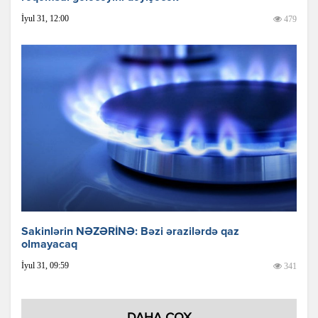
İyul 31, 12:00
479
Sakinlərin NƏZƏRİNƏ: Bəzi ərazilərdə qaz
olmayacaq
İyul 31, 09:59
341
DAHA ÇOX