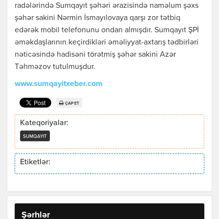
radələrində Sumqayıt şəhəri ərazisində naməlum şəxs
şəhər sakini Nərmin İsmayılovaya qarşı zor tətbiq
edərək mobil telefonunu ondan almışdır. Sumqayıt ŞPİ
əməkdaşlarının keçirdikləri əməliyyat-axtarış tədbirləri
nəticəsində hadisəni törətmiş şəhər sakini Azər
Təhməzov tutulmuşdur.
www.sumqayitxeber.com
ÇAP ET
Kateqoriyalar:
SUMQAYIT
Etiketlər:
Şərhlər