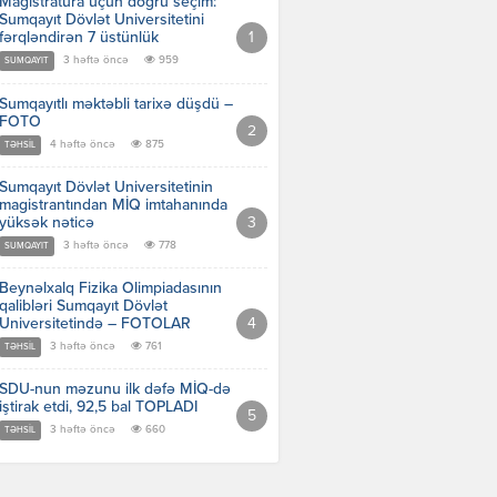
Magistratura üçün doğru seçim:
Sumqayıt Dövlət Universitetini
fərqləndirən 7 üstünlük
3 həftə öncə
959
SUMQAYIT
Sumqayıtlı məktəbli tarixə düşdü –
FOTO
4 həftə öncə
875
TƏHSIL
Sumqayıt Dövlət Universitetinin
magistrantından MİQ imtahanında
yüksək nəticə
3 həftə öncə
778
SUMQAYIT
Beynəlxalq Fizika Olimpiadasının
qalibləri Sumqayıt Dövlət
Universitetində – FOTOLAR
3 həftə öncə
761
TƏHSIL
SDU-nun məzunu ilk dəfə MİQ-də
iştirak etdi, 92,5 bal TOPLADI
3 həftə öncə
660
TƏHSIL