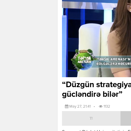
“Düzgün strategiya 
gücləndirə bilər”
May 27, 21:41
•
1132