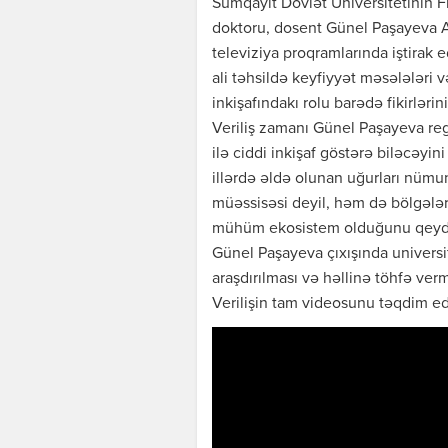
Sumqayıt Dövlət Universitetinin Fi
doktoru, dosent Günel Paşayeva A
televiziya proqramlarında iştirak e
ali təhsildə keyfiyyət məsələləri və
inkişafındakı rolu barədə fikirlərin
Veriliş zamanı Günel Paşayeva reg
ilə ciddi inkişaf göstərə biləcəyi
illərdə əldə olunan uğurları nümun
müəssisəsi deyil, həm də bölgələrin
mühüm ekosistem olduğunu qeyd
Günel Paşayeva çıxışında universit
araşdırılması və həllinə töhfə verm
Verilişin tam videosunu təqdim edi