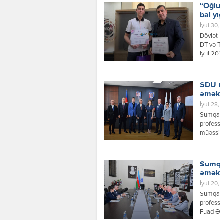
“Oğlu
bal y
İyul 30,
Dövlət 
DT və T
iyul 20
IV ixti
700 bal
SDU 
əməkd
İyul 28,
Sumqayı
profes
müəssis
univers
inkişaf
əməkdaş
Sumqa
Yusifbə
əməkd
yüksəld
İyul 20,
Sumqayı
profess
Fuad Əh