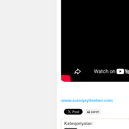
www.sumqayitxeber.com
ÇAP ET
Kateqoriyalar: