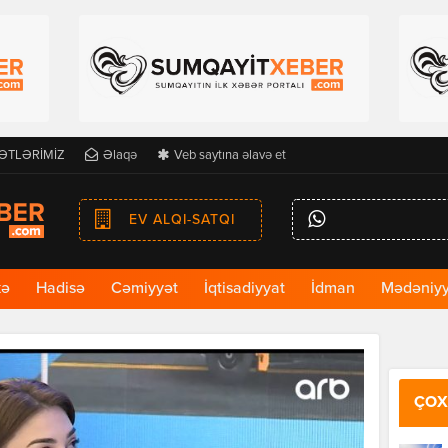
ƏTLƏRİMİZ
Əlaqə
Veb saytına əlavə et
EV ALQI-SATQI
kə
Hadisə
Cəmiyyət
İqtisadiyyat
İdman
Mədəniyy
ÇOX