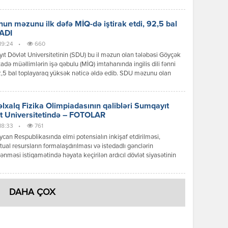
arasında qarşılıqlı əməkdaşlığın inkişaf perspektivləri, innovasiya
 tərəfdaşlığın genişləndirilməsi və yeni fəaliyyət istiqamətləri
da geniş fikir mübadiləsi aparılıb. Tərəflər universitet–sənaye
un məzunu ilk dəfə MİQ-də iştirak etdi, 92,5 bal
lığının institusional əsaslarının möhkəmləndirilməsi, korporativ
ADI
nin tədris prosesinə […]
 19:24
•
660
t Dövlət Universitetinin (SDU) bu il məzun olan tələbəsi Göyçək
də müəllimlərin işə qəbulu (MİQ) imtahanında ingilis dili fənni
,5 bal toplayaraq yüksək nəticə əldə edib. SDU məzunu olan
Həsənzadə sumqayitxeber.com-a açıqlamasında bildirib ki, bu,
k MİQ imtahanı olsa da, nəticəsinə inanırdı. “Sumqayıt Dövlət
iteti bu il bitirmişəm və MİQ imtahanında ilk […]
lxalq Fizika Olimpiadasının qalibləri Sumqayıt
t Universitetində – FOTOLAR
 18:33
•
761
can Respublikasında elmi potensialın inkişaf etdirilməsi,
ktual resursların formalaşdırılması və istedadlı gənclərin
ənməsi istiqamətində həyata keçirilən ardıcıl dövlət siyasətinin
ərkib hissəsi olaraq Sumqayıt Dövlət Universitetində (SDU) 56-
əlxalq Fizika Olimpiadasında (IPhO) ölkəmizi uğurla təmsil edərək
nailiyyət qazanan şagirdlər Zeynəb Məhəmmədli və Bəxtiyar
DAHA ÇOX
rektor, texnika elmləri doktoru, professor Nurəli Yusifbəyli
ən qəbul ediliblər. […]