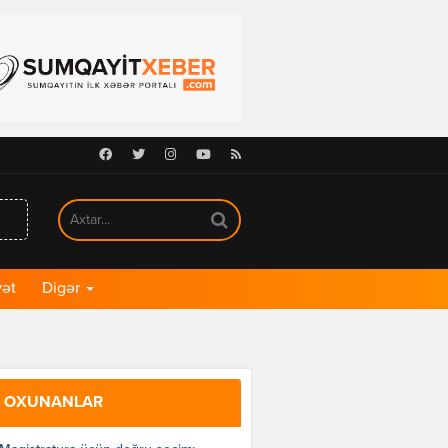
Facebook
Twitter
Instagram
Youtube
RSS
ət
Digər
 OXUNANLAR