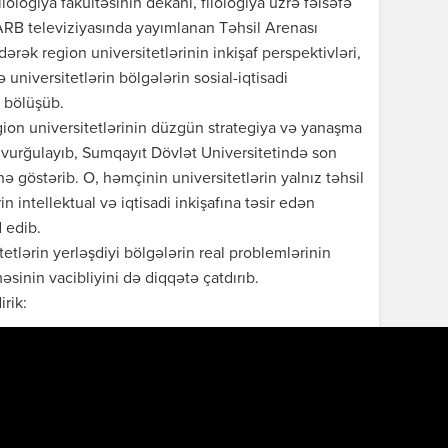
lologiya fakültəsinin dekanı, filologiya üzrə fəlsəfə
RB televiziyasında yayımlanan Təhsil Arenası
dərək region universitetlərinin inkişaf perspektivləri,
 universitetlərin bölgələrin sosial-iqtisadi
i bölüşüb.
ion universitetlərinin düzgün strategiya və yanaşma
ni vurğulayıb, Sumqayıt Dövlət Universitetində son
ə göstərib. O, həmçinin universitetlərin yalnız təhsil
 intellektual və iqtisadi inkişafına təsir edən
 edib.
etlərin yerləşdiyi bölgələrin real problemlərinin
əsinin vacibliyini də diqqətə çatdırıb.
rik: