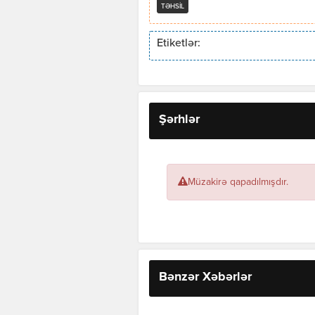
TƏHSIL
Etiketlər:
Şərhlər
Müzakirə qapadılmışdır.
Bənzər Xəbərlər