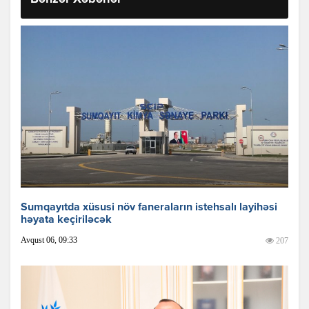
Sumqayıtda xüsusi növ faneraların istehsalı layihəsi
həyata keçiriləcək
Avqust 06, 09:33
207