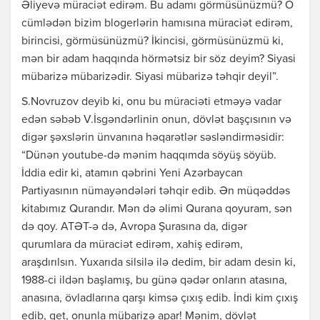
Əliyevə müraciət edirəm. Bu adamı görmüsünüzmü? O
cümlədən bizim blogerlərin hamısına müraciət edirəm,
birincisi, görmüsünüzmü? İkincisi, görmüsünüzmü ki,
mən bir adam haqqında hörmətsiz bir söz deyim? Siyasi
mübarizə mübarizədir. Siyasi mübarizə təhqir deyil”.
S.Novruzov deyib ki, onu bu müraciəti etməyə vadar
edən səbəb V.İsgəndərlinin onun, dövlət başçısının və
digər şəxslərin ünvanına həqarətlər səsləndirməsidir:
“Dünən youtube-də mənim haqqımda söyüş söyüb.
İddia edir ki, atamın qəbrini Yeni Azərbaycan
Partiyasının nümayəndələri təhqir edib. Ən müqəddəs
kitabımız Qurandır. Mən də əlimi Qurana qoyuram, sən
də qoy. ATƏT-ə də, Avropa Şurasına da, digər
qurumlara da müraciət edirəm, xahiş edirəm,
araşdırılsın. Yuxarıda silsilə ilə dedim, bir adam desin ki,
1988-ci ildən başlamış, bu günə qədər onların atasına,
anasına, övladlarına qarşı kimsə çıxış edib. İndi kim çıxış
edib, get, onunla mübarizə apar! Mənim, dövlət