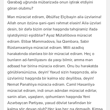
Qarabağ uğrunda mübarizədə onun iştirak etdiyini
görən olubmu?
Mən müraciət edirəm, Əbülfəz Elçibəyin ailə üzvlərinə!
Allah onun özünə qəni-qəni rəhmət eləsin! Ailə üzvləri
desin, bir dəfə bizim onlar haqqında təhqiramiz ifadə
işlətdiyimizi eşidiblər? Ayaz Mütəllibova müraciət
edirəm. Etibar Məmmədova, İsa Qəmbərə, Sabir
Rüstəmxanlıya müraciət edirəm. Milli azadlıq
hərəkatında olanlara bir-bir müraciət edirəm. Heç o
bunların ad-familiyasını da yaxşı bilmir, amma mən
adbaad hər birinə müraciə edirəm. Onu bu hərəkatda
görüblərsünüzsə, deyin! Yaxud sizin haqqınızda, ailə
üzvləriniz haqqında bir kəlmə söz deyilibsə, deyin!
Nemət Pənahlıya müraciə edirəm. Cəmil Həsənliyə
müraciət edirəm, indi onun adından müraciət edirlər,
sənin ailən, uşaqların, qohumların haqqında Yeni
Azərbaycan Partiyası, yaxud dövlət tərəfindən bir
kəlmə söz deyən olub? Heç kəs heç nə deməyib. Kimsə