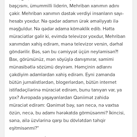
başçısını, ümummilli liderin, Mehriban xanımın adını
çəkir. Mehriban xanımın dəstək verdiyi insanların sayı-
hesabı yoxdur. Nə qədər adamın ürək əməliyyatı ilə
məşğuldur. Nə qədər adama köməklik edib. Hətta
müraciətlər gəlir ki, evimdə televizor yoxdur, Mehriban
xanımdan xahiş edirəm, mənə televizor versin, dərhal
göndərilir. Bəs, sən bu cəmiyyət üçün neyləmisən?!
Bax, görürsünüz, mən söyüşlə danışmırar, səmimi
münasibətlə sözümü deyirəm. Həmçinin adlarını
çəkdiyim adamlardan xahiş edirəm. Eyni zamanda
bütün jurnalistlərdən, blogerlərdən, bütün internet
istifadəçilərinə müraciət edirəm, bunu tanıyan var, ya
yox? Avropada yaşayanlardan Qəniimət zahidə
müraciət edirəm: Qənimət bəy, sən necə, nə vaxtsa
özün, necə, bu adamı hərəkatda görmüsənmi? İkincisi,
sənə, ailə üzvlərinə qarşı bu dövlətdən təhqir
eşitmisənmi?”