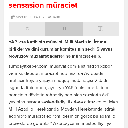
sensasion müraciət
Mart 09, 09:48
•
1408
YAP icra katibinin müavini, Milli Məclisin İctimai
birliklər və dini qurumlar komitəsinin sədri Siyavuş
Novruzov müxalifət liderlərinə müraciət edib.
sumqayitxeber.com musavat.com-a istinadən xəbər
verir ki, deputat müraciətində hazırda Avropada
mühacir həyatı yaşayan hüquq müdafiəçisi Vidadi
İsgəndərlinin onun, ayrı-ayrı YAP funksionerlərinin,
həmçinin dövlətin rəhbərliyində olan şəxslərin özü,
yaxınları barədə səsləndirdiyi fikirlərə etiraz edib: “Mən
Milli Azadlıq Hərəkatında, Meydan Hərəkatında iştirak
edənlərə müraciət edirəm, desinlər, görək bu adamı o
proseslərdə görüblər? Azərbaycanın müstəqilliyi, ya