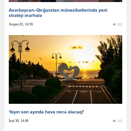
Azərbaycan–Qırğızıstan münasibətlərində yeni
strateji mərhələ
Avqust 01, 14:59
292
Yayın son ayında hava necə olacaq?
İyul 30, 14:49
335