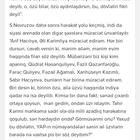
deyib, o, özü bilər, özü aydınlaşdırsın, bu, dövlətin fikri
deyil”.
S.Novruzov daha sonra hərəkat yolu keçmiş, indi də
siyasi arenada olan digər şəxslərə müraciət ünvanlayıb:
“Arif Hacılıya, Əli Kərimliyə müraciət edirəm. Hər biri
dursun, cavab versin ki, mənim ailəm, mənim evim
haqqında filan söz deyilib. Mübarizəni biz kişi kimi
aparırıq. Qüdrət Həsənquliyev, Fazil Qəzənfəroğlu,
Fərəc Quliyev, Fəzail Ağamalı, Xanhüseyn Kazımlı,
Sabir Hacıyevə, bunların hər birinə müraciət edirəm.
Biri desin ki, birinin özü, ailə üzvü haqqında indiyə
qədər nə isə deyilib. Kimsə bir dənə fakt, sənəd çıxarıb
ortaya qoysun, mən gedim, ondan üzr istəyim. Tahir
Kərimi məhkəmə sədri ola-ola milli azadlıq hərəkatına
qoşulub, sən hardaydın onda? Görmüsənmi onu? Yaxud
bu dövlətin, YAP-ın nümayəndələri sənin ail üzvlərin
barədə nə vaxtsa pis bir söz deyibmi?”