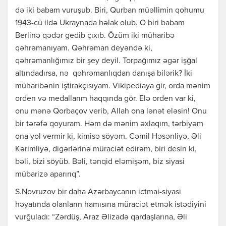
də iki babam vuruşub. Biri, Qurban müəllimin qohumu
1943-cü ildə Ukraynada həlak olub. O biri babam
Berlinə qədər gedib çıxıb. Özüm iki müharibə
qəhrəmanıyam. Qəhrəman deyəndə ki,
qəhrəmanlığımız bir şey deyil. Torpağımız əgər işğal
altındadırsa, nə qəhrəmanlıqdan danışa bilərik? İki
müharibənin iştirakçısıyam. Vikipediaya gir, orda mənim
orden və medallarım haqqında gör. Elə orden var ki,
onu mənə Qorbaçov verib, Allah ona lənət eləsin! Onu
bir tərəfə qoyuram. Həm də mənim əxlaqım, tərbiyəm
ona yol vermir ki, kimisə söyəm. Cəmil Həsənliyə, Əli
Kərimliyə, digərlərinə müraciət edirəm, biri desin ki,
bəli, bizi söyüb. Bəli, tənqid eləmişəm, biz siyasi
mübarizə aparırıq”.
S.Novruzov bir daha Azərbaycanın ictmai-siyasi
həyatında olanların hamısına müraciət etmək istədiyini
vurğuladı: “Zərdüş, Araz Əlizadə qardaşlarına, Əli