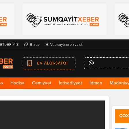
ƏTLƏRİMİZ
Əlaqə
Veb saytına əlavə et
EV ALQI-SATQI
kə
Hadisə
Cəmiyyət
İqtisadiyyat
İdman
Mədəniyy
ÇOX