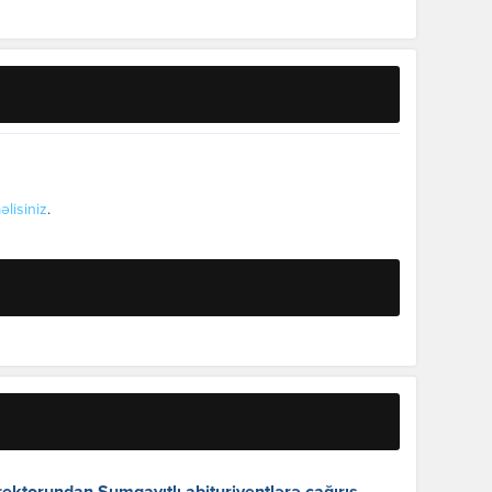
əlisiniz
.