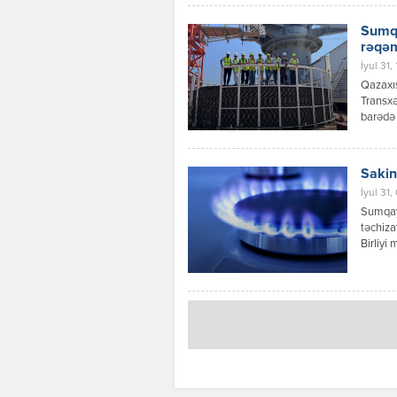
nümayiş
yaşayış
Sumqa
paytaxt
rəqəm
İyul 31,
Qazaxıs
Transxə
barədə 
məlumat
həmçini
Sakin
İyul 31,
Sumqayı
təchiza
Birliyi 
başa çat
cu məhə