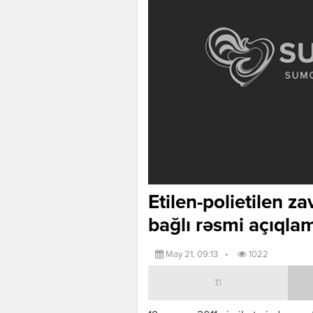
Etilen-polietilen z
bağlı rəsmi açıqla
May 21, 09:13
•
1022