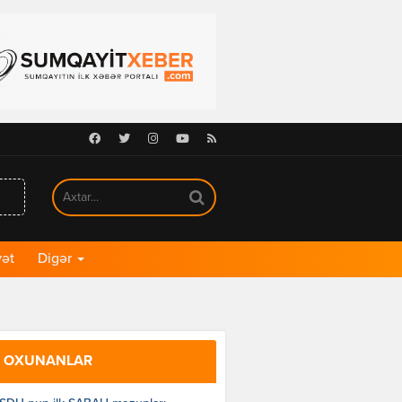
Facebook
Twitter
Instagram
Youtube
RSS
ət
Digər
 OXUNANLAR