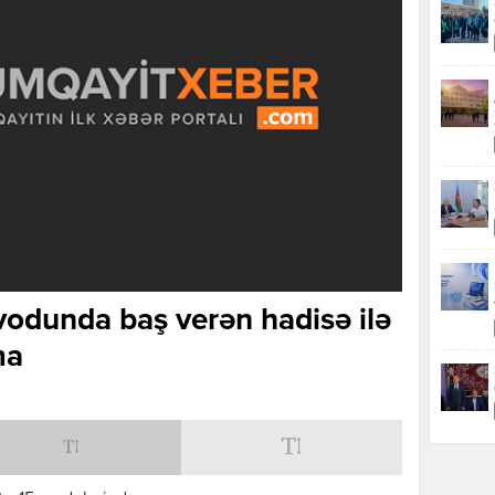
avodunda baş verən hadisə ilə
ma