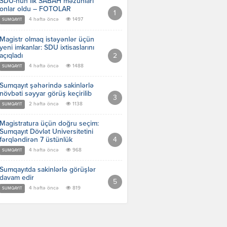
SDU-nun ilk SABAH məzunları
onlar oldu – FOTOLAR
4 həftə öncə
1497
SUMQAYIT
Magistr olmaq istəyənlər üçün
yeni imkanlar: SDU ixtisaslarını
açıqladı
4 həftə öncə
1488
SUMQAYIT
Sumqayıt şəhərində sakinlərlə
növbəti səyyar görüş keçirilib
2 həftə öncə
1138
SUMQAYIT
Magistratura üçün doğru seçim:
Sumqayıt Dövlət Universitetini
fərqləndirən 7 üstünlük
4 həftə öncə
968
SUMQAYIT
Sumqayıtda sakinlərlə görüşlər
davam edir
4 həftə öncə
819
SUMQAYIT