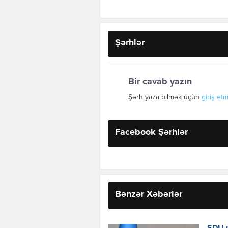
Şərhlər
Bir cavab yazın
Şərh yaza bilmək üçün
giriş etm
Facebook Şərhlər
Bənzər Xəbərlər