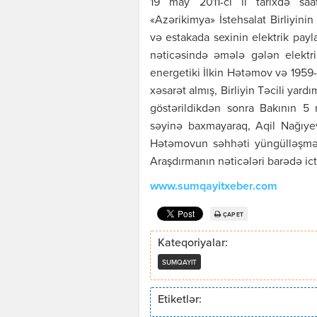
19 may 2011-ci il tarixdə saa
«Azərikimya» İstehsalat Birliyini
və estakada sexinin elektrik pa
nəticəsində əmələ gələn elektri
energetiki İlkin Hətəmov və 1959-
xəsarət almış, Birliyin Təcili yar
göstərildikdən sonra Bakının 5 n
səyinə baxmayaraq, Aqil Nağıyev
Hətəmovun səhhəti yüngülləşməyə
Araşdırmanın nəticələri barədə ic
www.sumqayitxeber.com
ÇAP ET
Kateqoriyalar:
SUMQAYIT
Etiketlər: