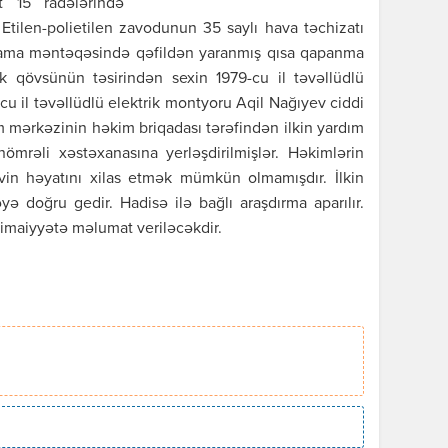
t 15 radələrində
n Etilen-polietilen zavodunun 35 saylı hava təchizatı
ylama məntəqəsində qəfildən yaranmış qısa qapanma
k qövsünün təsirindən sexin 1979-cu il təvəllüdlü
cu il təvəllüdlü elektrik montyoru Aqil Nağıyev ciddi
dım mərkəzinin həkim briqadası tərəfindən ilkin yardım
ömrəli xəstəxanasına yerləşdirilmişlər. Həkimlərin
in həyatını xilas etmək mümkün olmamışdır. İlkin
 doğru gedir. Hadisə ilə bağlı araşdırma aparılır.
timaiyyətə məlumat veriləcəkdir.