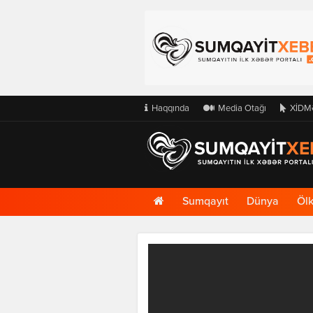
Haqqında
Media Otağı
XİDM
Ana
Sumqayıt
Dünya
Öl
Səhifə