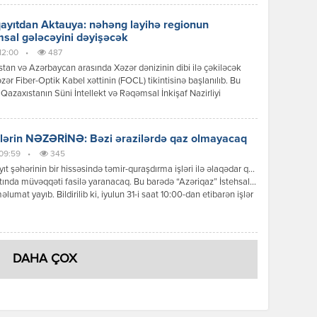
 etdirib. Bu artımın əsas səbəbləri Bakının genişlənməsi, yeni
 komplekslərinin tikilməsi, nəqliyyat imkanlarının yaxşılaşması və
yıtdan Aktauya: nəhəng layihə regionun
da mənzil qiymətlərinin yüksək […]
sal gələcəyini dəyişəcək
 12:00
•
487
tan və Azərbaycan arasında Xəzər dənizinin dibi ilə çəkiləcək
zər Fiber-Optik Kabel xəttinin (FOCL) tikintisinə başlanılıb. Bu
Qazaxıstanın Süni İntellekt və Rəqəmsal İnkişaf Nazirliyi
 yayıb. “Əvvəllər Çindən Kurık limanına çatdırılmış optik kabel,
n ümumi çəkisi 600 ton olan üç iri kabel səbəti xüsusi logistika
gəmisinə yüklənərək Bakıya gətirilib. Hazırda bu daşıma səbətləri tam […]
lərin NƏZƏRİNƏ: Bəzi ərazilərdə qaz olmayacaq
 09:59
•
345
t şəhərinin bir hissəsində təmir-quraşdırma işləri ilə əlaqədar qaz
tında müvəqqəti fasilə yaranacaq. Bu barədə “Azəriqaz” İstehsalat
məlumat yayıb. Bildirilib ki, iyulun 31-i saat 10:00-dan etibarən işlər
anadək şəhərin 1, 2, 3, 4, 5, 7, 8, 12, 15, 16, 17, 18, 19, 20, 21 və 29-
llələrinin, 5 və 6-cı mikrorayonlarının, İnşaatçılar qəsəbəsinin, […]
DAHA ÇOX