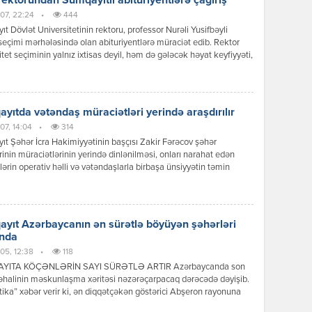
ektorundan Sumqayıtlı abituriyentlərə çağırış
07, 22:24
•
444
t Dövlət Universitetinin rektoru, professor Nurəli Yusifbəyli
 seçimi mərhələsində olan abituriyentlərə müraciət edib. Rektor
itet seçiminin yalnız ixtisas deyil, həm də gələcək həyat keyfiyyəti,
səmərəli idarə olunması və sağlamlıq baxımından strateji qərar
u vurğulayıb. O, xüsusilə Sumqayıtda yaşayan və hər gün digər
rə təhsil almaq üçün gedib-gələn gənclərin üzləşdiyi vaxt itkisi,
aliyyə […]
yıtda vətəndaş müraciətləri yerində araşdırılır
07, 14:04
•
314
t Şəhər İcra Hakimiyyətinin başçısı Zakir Fərəcov şəhər
rinin müraciətlərinin yerində dinlənilməsi, onları narahat edən
ərin operativ həlli və vətəndaşlarla birbaşa ünsiyyətin təmin
sı məqsədilə növbəti səyyar qəbulunu şəhərin 9-cu mikrorayon
ndə keçirib. Səyyar qəbulda Sumqayıt Şəhər İcra Hakimiyyətinin
məkdaşları, aidiyyəti idarə, müəssisə və xidmət sahələrinin
əri iştirak ediblər. Qəbul zamanı sakinlər şəhər təsərrüfatı, […]
yıt Azərbaycanın ən sürətlə böyüyən şəhərləri
ında
05, 12:38
•
118
YITA KÖÇƏNLƏRİN SAYI SÜRƏTLƏ ARTIR Azərbaycanda son
 əhalinin məskunlaşma xəritəsi nəzərəçarpacaq dərəcədə dəyişib.
tika” xəbər verir ki, ən diqqətçəkən göstərici Abşeron rayonuna
ur. Rayonun əhalisi 114 % artaraq ölkə üzrə ən yüksək göstəricini