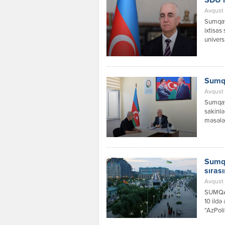
SDU r
Avqust 
Sumqayı
ixtisas
univers
vaxtın 
olduğun
şəhərlə
əlavə m
Sumqa
Avqust 
Sumqayı
sakinlə
məsələl
olunma
ərazisi
məsul ə
rəhbərl
Sumqa
sıras
Avqust 
SUMQA
10 ildə
“AzPoli
məxsusd