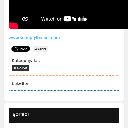
www.sumqayitxeber.com
ÇAP ET
Kateqoriyalar:
SUMQAYIT
Etiketlər:
Şərhlər