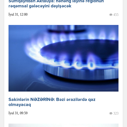
Sumqayıtdan Aktauya: nəhəng layihə regionun
rəqəmsal gələcəyini dəyişəcək
İyul 31, 12:00
455
Sakinlərin NƏZƏRİNƏ: Bəzi ərazilərdə qaz
olmayacaq
İyul 31, 09:59
323