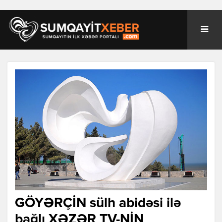
GÖYƏRÇİN sülh abidəsi ilə
bağlı XƏZƏR TV-NİN