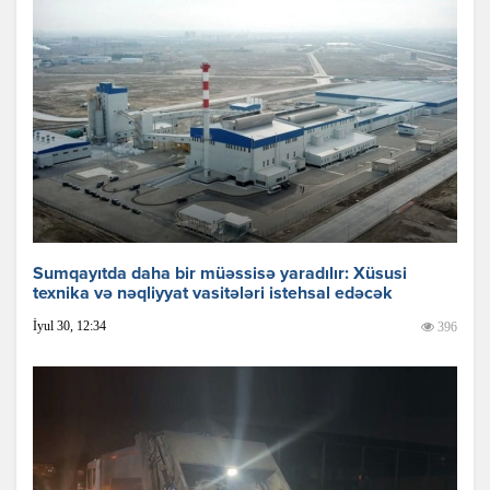
Sumqayıtda daha bir müəssisə yaradılır: Xüsusi
texnika və nəqliyyat vasitələri istehsal edəcək
İyul 30, 12:34
396