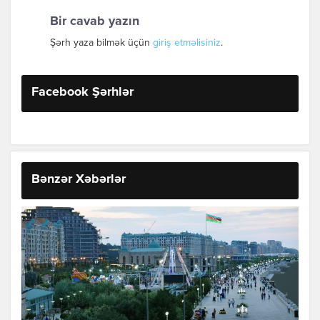
Bir cavab yazın
Şərh yaza bilmək üçün
giriş etməlisiniz
.
Facebook Şərhlər
Bənzər Xəbərlər