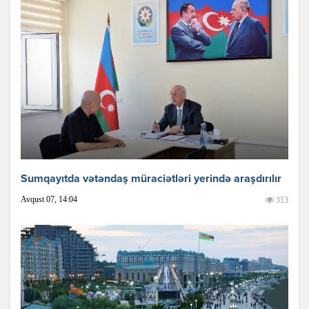
Sumqayıtda vətəndaş müraciətləri yerində araşdırılır
Avqust 07, 14:04
313