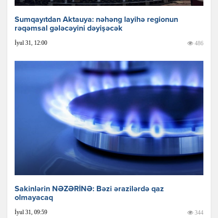
Sumqayıtdan Aktauya: nəhəng layihə regionun
rəqəmsal gələcəyini dəyişəcək
İyul 31, 12:00
486
Sakinlərin NƏZƏRİNƏ: Bəzi ərazilərdə qaz
olmayacaq
İyul 31, 09:59
344