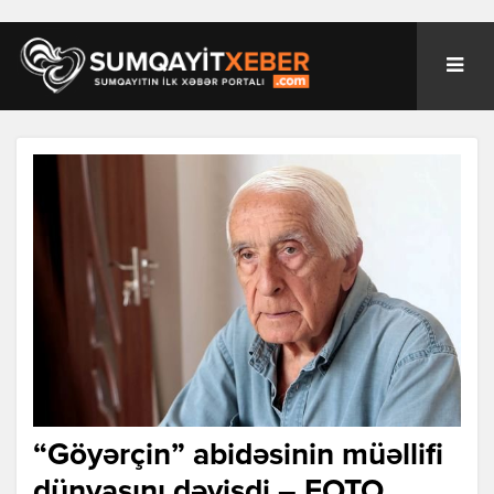
“Göyərçin” abidəsinin müəllifi
dünyasını dəyişdi – FOTO