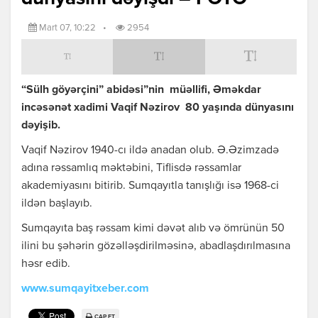
Mart 07, 10:22
•
2954
“Sülh göyərçini” abidəsi”nin müəllifi, Əməkdar
incəsənət xadimi Vaqif Nəzirov 80 yaşında dünyasını
dəyişib.
Vaqif Nəzirov 1940-cı ildə anadan olub. Ə.Əzimzadə
adına rəssamlıq məktəbini, Tiflisdə rəssamlar
akademiyasını bitirib. Sumqayıtla tanışlığı isə 1968-ci
ildən başlayıb.
Sumqayıta baş rəssam kimi dəvət alıb və ömrünün 50
ilini bu şəhərin gözəlləşdirilməsinə, abadlaşdırılmasına
həsr edib.
www.sumqayitxeber.com
ÇAP ET