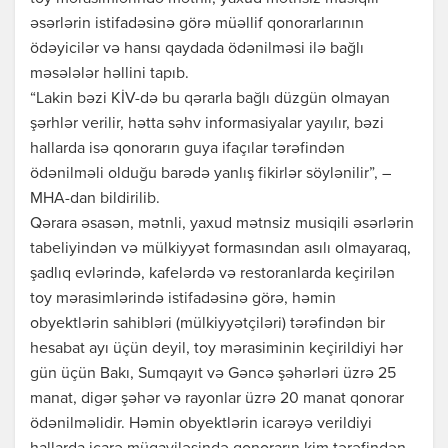
əsərlərin istifadəsinə görə müəllif qonorarlarının
ödəyicilər və hansı qaydada ödənilməsi ilə bağlı
məsələlər həllini tapıb.
“Lakin bəzi KİV-də bu qərarla bağlı düzgün olmayan
şərhlər verilir, hətta səhv informasiyalar yayılır, bəzi
hallarda isə qonorarın guya ifaçılar tərəfindən
ödənilməli olduğu barədə yanlış fikirlər söylənilir”, –
MHA-dan bildirilib.
Qərara əsasən, mətnli, yaxud mətnsiz musiqili əsərlərin
tabeliyindən və mülkiyyət formasından asılı olmayaraq,
şadlıq evlərində, kafelərdə və restoranlarda keçirilən
toy mərasimlərində istifadəsinə görə, həmin
obyektlərin sahibləri (mülkiyyətçiləri) tərəfindən bir
hesabat ayı üçün deyil, toy mərasiminin keçirildiyi hər
gün üçün Bakı, Sumqayıt və Gəncə şəhərləri üzrə 25
manat, digər şəhər və rayonlar üzrə 20 manat qonorar
ödənilməlidir. Həmin obyektlərin icarəyə verildiyi