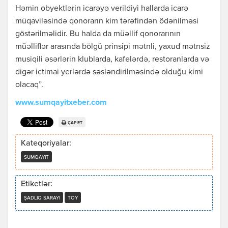
Həmin obyektlərin icarəyə verildiyi hallarda icarə
müqaviləsində qonorarın kim tərəfindən ödənilməsi
göstərilməlidir. Bu halda da müəllif qonorarının
müəlliflər arasında bölgü prinsipi mətnli, yaxud mətnsiz
musiqili əsərlərin klublarda, kafelərdə, restoranlarda və
digər ictimai yerlərdə səsləndirilməsində olduğu kimi
olacaq”.
www.sumqayitxeber.com
ÇAP ET
Kateqoriyalar:
SUMQAYIT
Etiketlər:
ŞADLIQ SARAYI
TOY