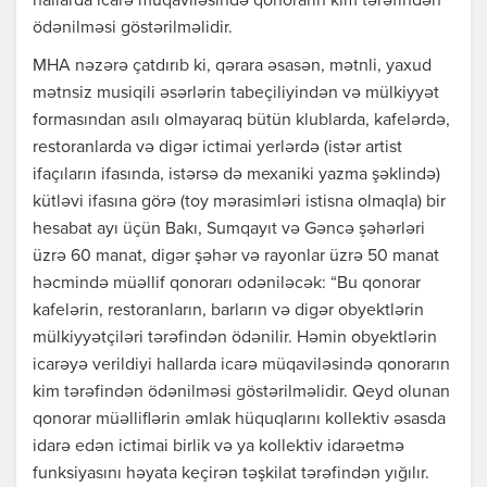
hallarda icarə müqaviləsində qonorarın kim tərəfindən
ödənilməsi göstərilməlidir.
MHA nəzərə çatdırıb ki, qərara əsasən, mətnli, yaxud
mətnsiz musiqili əsərlərin tabeçiliyindən və mülkiyyət
formasından asılı olmayaraq bütün klublarda, kafelərdə,
restoranlarda və digər ictimai yerlərdə (istər artist
ifaçıların ifasında, istərsə də mexaniki yazma şəklində)
kütləvi ifasına görə (toy mərasimləri istisna olmaqla) bir
hesabat ayı üçün Bakı, Sumqayıt və Gəncə şəhərləri
üzrə 60 manat, digər şəhər və rayonlar üzrə 50 manat
həcmində müəllif qonorarı odəniləcək: “Bu qonorar
kafelərin, restoranların, barların və digər obyektlərin
mülkiyyətçiləri tərəfindən ödənilir. Həmin obyektlərin
icarəyə verildiyi hallarda icarə müqaviləsində qonorarın
kim tərəfindən ödənilməsi göstərilməlidir. Qeyd olunan
qonorar müəlliflərin əmlak hüquqlarını kollektiv əsasda
idarə edən ictimai birlik və ya kollektiv idarəetmə
funksiyasını həyata keçirən təşkilat tərəfindən yığılır.