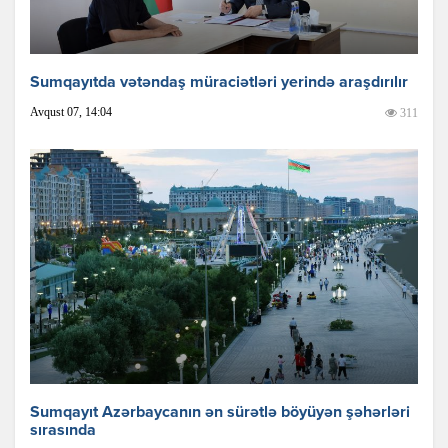
Sumqayıtda vətəndaş müraciətləri yerində araşdırılır
Avqust 07, 14:04
311
Sumqayıt Azərbaycanın ən sürətlə böyüyən şəhərləri
sırasında