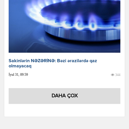
Sakinlərin NƏZƏRİNƏ: Bəzi ərazilərdə qaz
olmayacaq
İyul 31, 09:59
344
DAHA ÇOX