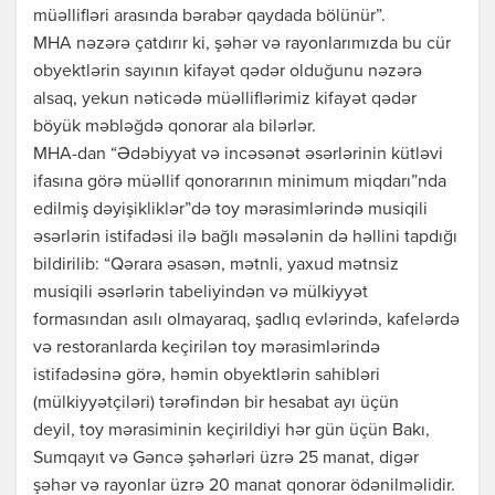
müəllifləri arasında bərabər qaydada bölünür”.
MHA nəzərə çatdırır ki, şəhər və rayonlarımızda bu cür
obyektlərin sayının kifayət qədər olduğunu nəzərə
alsaq, yekun nəticədə müəlliflərimiz kifayət qədər
böyük məbləğdə qonorar ala bilərlər.
MHA-dan “Ədəbiyyat və incəsənət əsərlərinin kütləvi
ifasına görə müəllif qonorarının minimum miqdarı”nda
edilmiş dəyişikliklər”də toy mərasimlərində musiqili
əsərlərin istifadəsi ilə bağlı məsələnin də həllini tapdığı
bildirilib: “Qərara əsasən, mətnli, yaxud mətnsiz
musiqili əsərlərin tabeliyindən və mülkiyyət
formasından asılı olmayaraq, şadlıq evlərində, kafelərdə
və restoranlarda keçirilən toy mərasimlərində
istifadəsinə görə, həmin obyektlərin sahibləri
(mülkiyyətçiləri) tərəfindən bir hesabat ayı üçün
deyil, toy mərasiminin keçirildiyi hər gün üçün Bakı,
Sumqayıt və Gəncə şəhərləri üzrə 25 manat, digər
şəhər və rayonlar üzrə 20 manat qonorar ödənilməlidir.