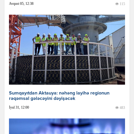
Avqust 05, 12:38
115
Sumqayıtdan Aktauya: nəhəng layihə regionun
rəqəmsal gələcəyini dəyişəcək
İyul 31, 12:00
483