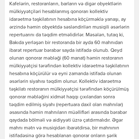
Kafelərin, restoranların, barların və digər obyektlərin
mülkiyyətçiləri hesablanmış qonorarı kollektiv
idarəetmə təşkilatının hesabına köçürməklə yanaşı, ay
ərzində həmin obyektdə səsləndirilən musiqili əsərlərin
repertuarını da təqdim etməlidirlər. Məsələn, tutaq ki,
Bakıda yerləşən bir restoranda bir ayda 60 mahnıdan
ibarət repertuar bərabər sayda istifadə olunub. Qeyd
olunan qonorar məbləği (60 manat) həmin restoranın
mülkiyyətçisi tərəfindən kollektiv idarəetmə təşkilatının
hesabına köçürülür və eyni zamanda istifadə olunan
əsərlərin siyahısı təqdim olunur. Kollektiv idarəetmə
təşkilatı restoranın mülkiyyətçisi tərəfindən köçürülmüş
qonorar məbləğini xidmət haqqı çıxılandan sonra
təqdim edilmiş siyahı (repertuara daxil olan mahnılar)
əsasında həmin mahnıların müəllifləri arasında bərabər
qaydada bölməli və aidiyyəti üzrə çatdırmalıdır. Əgər
mahnı mətn və musiqidən ibarətdirsə, bir mahnının
istifadəsinə görə hesablanan qonorar onların şərik