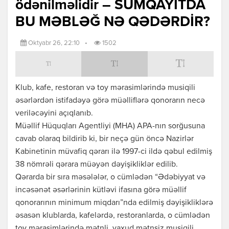
ödənilməlidir – SUMQAYITDA
BU MƏBLƏĞ NƏ QƏDƏRDİR?
Oktyabr 26, 22:10
•
1502
Klub, kafe, restoran və toy mərasimlərində musiqili
əsərlərdən istifadəyə görə müəlliflərə qonorarın necə
veriləcəyini açıqlanıb.
Müəllif Hüquqları Agentliyi (MHA) APA-nın sorğusuna
cavab olaraq bildirib ki, bir neçə gün öncə Nazirlər
Kabinetinin müvafiq qərarı ilə 1997-ci ildə qəbul edilmiş
38 nömrəli qərara müəyən dəyişikliklər edilib.
Qərarda bir sıra məsələlər, o cümlədən “Ədəbiyyat və
incəsənət əsərlərinin kütləvi ifasına görə müəllif
qonorarının minimum miqdarı”nda edilmiş dəyişikliklərə
əsasən klublarda, kafelərdə, restoranlarda, o cümlədən
toy mərasimlərində mətnli, yaxud mətnsiz musiqili