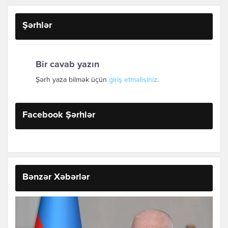
Şərhlər
Bir cavab yazın
Şərh yaza bilmək üçün
giriş etməlisiniz
.
Facebook Şərhlər
Bənzər Xəbərlər