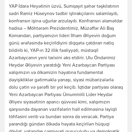
YAP İdarə Heyətinin üzvü, Sumqayıt şəhər təşkilatının
sədri Ramiz Hüseynov tədbir iştirakçılarını salamlayıb,
konfransın işinə uğurlar arzulayıb. Konfransın əlamətdar
hadisə – Möhtərəm Prezidentimiz, Müzəffər Ali Baş
Komandan, partiyamızın lideri İlham Əliyevin doğum
günü ərəfəsində keçirildiyini diqqətə çatdıran natiq
bildirib ki, YAP-ın 32 illik fəaliyyəti, müstəqil
Azərbaycanın yeni tarixini əks etdirir. Ulu Öndərimiz
Heydər Əliyevin yaratdığı Yeni Azərbaycan Partiyası
xalqımızın və ölkəmizin həyatına fundamental
dəyişikliklər gətirməklə yanaşı, siyasi mübarizələrlə
dolu çətin və şərəfli bir yol keçib. İqtidar partiyası olaraq
Yeni Azərbaycan Partiyası Ümummilli Lider Heydər
Əliyev siyasətinin aparıcı qüvvəsi kimi, xalqımızın
qarşısında dayanan vəzifələrin həll edilməsinə layiqli
töhfəsini verib və bundan sonra da verəcək. Partiya
yarandığı gündən ölkədə həyata keçirilən hüquqi
dövlət, vətəndaş cəmiyyəti quruculuğu və demokratik