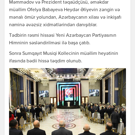
Məmmədov və Prezident təqaüdçüsü, əməkdar
müəllim Ofelya Babayeva Heydər Əliyevin zəngin və
mənalı ömür yolundan, Azərbaycanın xilası və inkişafı
naminə əvəzsiz xidmətlərindən danışıblar.
Tədbirin rəsmi hissəsi Yeni Azərbaycan Partiyasının
Himninin səsləndirilməsi ilə başa çatıb.
Sonra Sumqayıt Musiqi Kollecinin müəllim heyətinin
ifasında bədii hissə təqdim olunub.