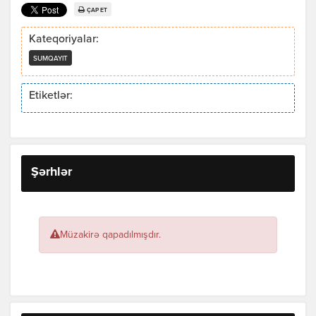
ÇAP ET
Kateqoriyalar:
SUMQAYIT
Etiketlər:
Şərhlər
Müzakirə qapadılmışdır.