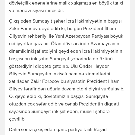
dövlətçilik ənənələrinə malik xalqımıza ən böyük tarixi
və mənəvi-siyasi mirasıdır.
Çıxış edən Sumqayıt şəhər İcra Hakimiyyətinin başçısı
Zakir Fərəcov qeyd edib ki, bu gün Prezident İlham
Əliyevin rəhbərliyi ilə Yeni Azərbaycan Partiyası böyük
nailiyyətlər qazanır. Ötən dövr ərzində Azərbaycanın
dinamik inkişaf etdiyini qeyd edən İcra Hakimiyyətinin
başçısı bu inkişafın Sumqayıt şəhərində də özünü
göstərdiyini diqqətə çatdırıb. Ulu Öndər Heydər
Əliyevin Sumqayıtın inkişafı naminə xidmətlərini
xatırladan Zakir Fərəcov bu siyasətin Prezident İlham
Əliyev tərəfindən uğurla davam etdirildiyini vurğulayıb.
O, qeyd edib ki, dövlətimizin başçısı Sumqayıta
otuzdan çox səfər edib və cənab Prezidentin diqqəti
sayəsində Sumqayıt inkişaf edən, müasir şəhərə
çevrilib.
Daha sonra çıxış edən gənc partiya fəalı Rəşad