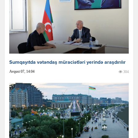
Sumqayıtda vətəndaş müraciətləri yerində araşdırılır
Avqust 07, 14:04
304