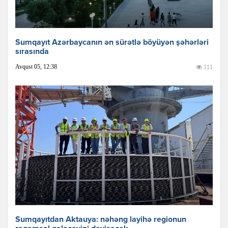
Sumqayıt Azərbaycanın ən sürətlə böyüyən şəhərləri
sırasında
Avqust 05, 12:38
111
Sumqayıtdan Aktauya: nəhəng layihə regionun