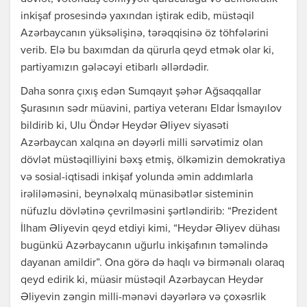
inkişaf prosesində yaxından iştirak edib, müstəqil
Azərbaycanın yüksəlişinə, tərəqqisinə öz töhfələrini
verib. Elə bu baxımdan da qürurla qeyd etmək olar ki,
partiyamızın gələcəyi etibarlı əllərdədir.
Daha sonra çıxış edən Sumqayıt şəhər Ağsaqqallar
Şurasının sədr müavini, partiya veteranı Eldar İsmayılov
bildirib ki, Ulu Öndər Heydər Əliyev siyasəti
Azərbaycan xalqına ən dəyərli milli sərvətimiz olan
dövlət müstəqilliyini bəxş etmiş, ölkəmizin demokratiya
və sosial-iqtisadi inkişaf yolunda əmin addımlarla
irəliləməsini, beynəlxalq münasibətlər sisteminin
nüfuzlu dövlətinə çevrilməsini şərtləndirib: “Prezident
İlham Əliyevin qeyd etdiyi kimi, “Heydər Əliyev dühası
bugünkü Azərbaycanın uğurlu inkişafının təməlində
dayanan amildir”. Ona görə də haqlı və birmənalı olaraq
qeyd edirik ki, müasir müstəqil Azərbaycan Heydər
Əliyevin zəngin milli-mənəvi dəyərlərə və çoxəsrlik