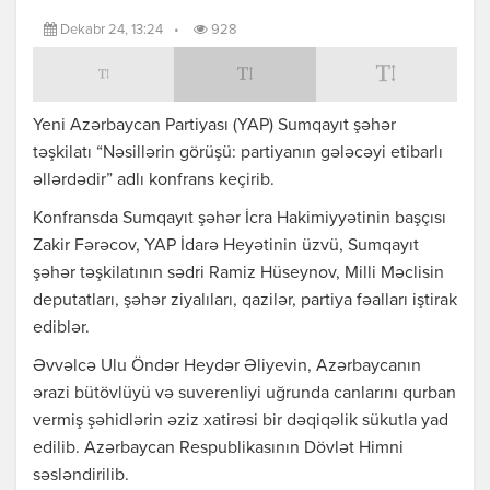
Dekabr 24, 13:24
•
928
Yeni Azərbaycan Partiyası (YAP) Sumqayıt şəhər
təşkilatı “Nəsillərin görüşü: partiyanın gələcəyi etibarlı
əllərdədir” adlı konfrans keçirib.
Konfransda Sumqayıt şəhər İcra Hakimiyyətinin başçısı
Zakir Fərəcov, YAP İdarə Heyətinin üzvü, Sumqayıt
şəhər təşkilatının sədri Ramiz Hüseynov, Milli Məclisin
deputatları, şəhər ziyalıları, qazilər, partiya fəalları iştirak
ediblər.
Əvvəlcə Ulu Öndər Heydər Əliyevin, Azərbaycanın
ərazi bütövlüyü və suverenliyi uğrunda canlarını qurban
vermiş şəhidlərin əziz xatirəsi bir dəqiqəlik sükutla yad
edilib. Azərbaycan Respublikasının Dövlət Himni
səsləndirilib.