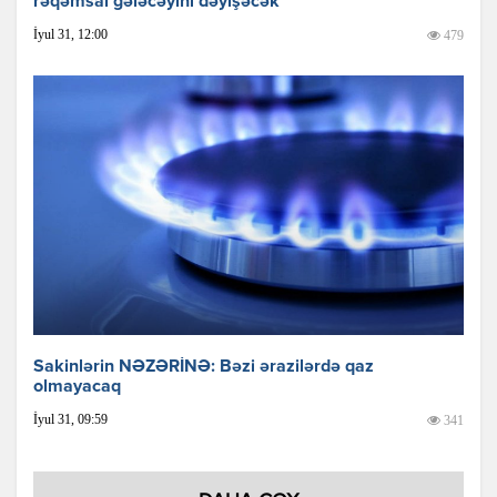
rəqəmsal gələcəyini dəyişəcək
İyul 31, 12:00
479
Sakinlərin NƏZƏRİNƏ: Bəzi ərazilərdə qaz
olmayacaq
İyul 31, 09:59
341