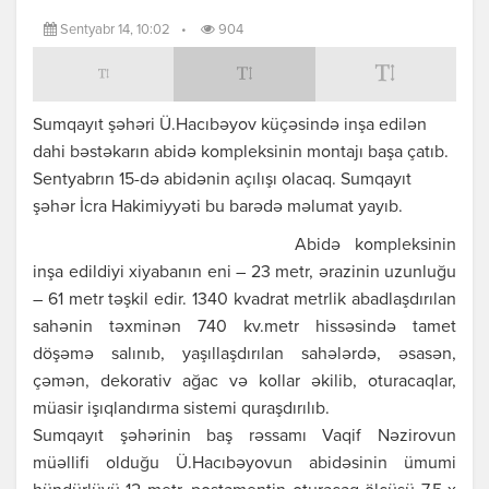
Sentyabr 14, 10:02
•
904
Sumqayıt şəhəri Ü.Hacıbəyov küçəsində inşa edilən
dahi bəstəkarın abidə kompleksinin montajı başa çatıb.
Sentyabrın 15-də abidənin açılışı olacaq. Sumqayıt
şəhər İcra Hakimiyyəti bu barədə məlumat yayıb.
Abidə kompleksinin
inşa edildiyi xiyabanın eni – 23 metr, ərazinin uzunluğu
– 61 metr təşkil edir. 1340 kvadrat metrlik abadlaşdırılan
sahənin təxminən 740 kv.metr hissəsində tamet
döşəmə salınıb, yaşıllaşdırılan sahələrdə, əsasən,
çəmən, dekorativ ağac və kollar əkilib, oturacaqlar,
müasir işıqlandırma sistemi quraşdırılıb.
Sumqayıt şəhərinin baş rəssamı Vaqif Nəzirovun
müəllifi olduğu Ü.Hacıbəyovun abidəsinin ümumi