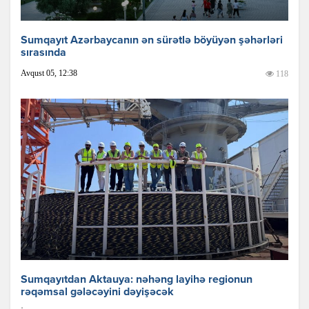
Sumqayıt Azərbaycanın ən sürətlə böyüyən şəhərləri
sırasında
Avqust 05, 12:38
118
Sumqayıtdan Aktauya: nəhəng layihə regionun
rəqəmsal gələcəyini dəyişəcək