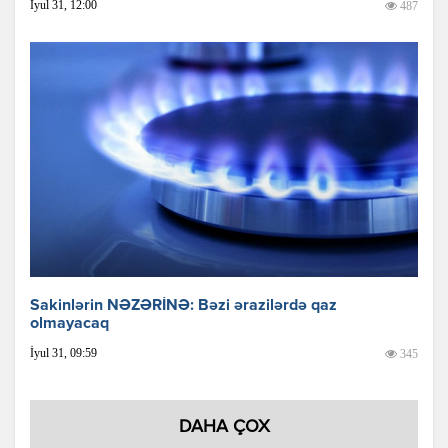
İyul 31, 12:00
487
Sakinlərin NƏZƏRİNƏ: Bəzi ərazilərdə qaz
olmayacaq
İyul 31, 09:59
345
DAHA ÇOX