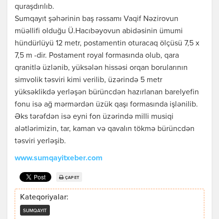
quraşdırılıb.
Sumqayıt şəhərinin baş rəssamı Vaqif Nəzirovun
müəllifi olduğu Ü.Hacıbəyovun abidəsinin ümumi
hündürlüyü 12 metr, postamentin oturacaq ölçüsü 7,5 x
7,5 m -dir. Postament royal formasında olub, qara
qranitlə üzlənib, yüksələn hissəsi orqan borularının
simvolik təsviri kimi verilib, üzərində 5 metr
yüksəklikdə yerləşən bürüncdən hazırlanan barelyefin
fonu isə ağ mərmərdən üzük qaşı formasında işlənilib.
Əks tərəfdən isə eyni fon üzərində milli musiqi
alətlərimizin, tar, kaman və qavalın tökmə bürüncdən
təsviri yerləşib.
www.sumqayitxeber.com
ÇAP ET
Kateqoriyalar:
SUMQAYIT