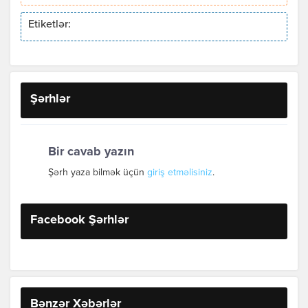
Etiketlər:
Şərhlər
Bir cavab yazın
Şərh yaza bilmək üçün
giriş etməlisiniz
.
Facebook Şərhlər
Bənzər Xəbərlər