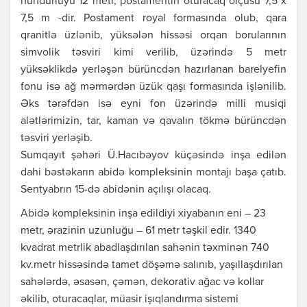
hündürlüyü 12 metr, postamentin oturacaq ölçüsü 7,5 x
7,5 m -dir. Postament royal formasında olub, qara
qranitlə üzlənib, yüksələn hissəsi orqan borularının
simvolik təsviri kimi verilib, üzərində 5 metr
yüksəklikdə yerləşən bürüncdən hazırlanan barelyefin
fonu isə ağ mərmərdən üzük qaşı formasında işlənilib.
Əks tərəfdən isə eyni fon üzərində milli musiqi
alətlərimizin, tar, kaman və qavalın tökmə bürüncdən
təsviri yerləşib.
Sumqayıt şəhəri Ü.Hacıbəyov küçəsində inşa edilən
dahi bəstəkarın abidə kompleksinin montajı başa çatıb.
Sentyabrın 15-də abidənin açılışı olacaq.
Abidə kompleksinin inşa edildiyi xiyabanın eni – 23
metr, ərazinin uzunluğu – 61 metr təşkil edir. 1340
kvadrat metrlik abadlaşdırılan sahənin təxminən 740
kv.metr hissəsində tamet döşəmə salınıb, yaşıllaşdırılan
sahələrdə, əsasən, çəmən, dekorativ ağac və kollar
əkilib, oturacaqlar, müasir işıqlandırma sistemi