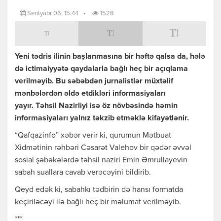
Sentyabr 06, 15:44
•
1528
Yeni tədris ilinin başlanmasına bir həftə qalsa da, hələ
də ictimaiyyətə qaydalarla bağlı heç bir açıqlama
verilməyib. Bu səbəbdən jurnalistlər müxtəlif
mənbələrdən əldə etdikləri informasiyaları
yayır. Təhsil Nazirliyi isə öz növbəsində həmin
informasiyaları yalnız təkzib etməklə kifayətlənir.
“Qafqazinfo” xəbər verir ki, qurumun Mətbuat
Xidmətinin rəhbəri Cəsarət Valehov bir qədər əvvəl
sosial şəbəkələrdə təhsil naziri Emin Əmrullayevin
sabah suallara cavab verəcəyini bildirib.
Qeyd edək ki, sabahkı tədbirin də hansı formatda
keçiriləcəyi ilə bağlı heç bir məlumat verilməyib.
***