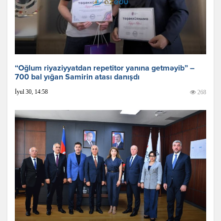
“Oğlum riyaziyyatdan repetitor yanına getməyib” –
700 bal yığan Samirin atası danışdı
İyul 30, 14:58
268