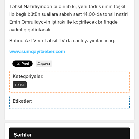
Təhsil Nazirliyindən bildirilib ki, yeni tədris ilinin təşkili
ilə bağlı bütün suallara sabah saat 14.00-da təhsil naziri
Emin Əmrullayevin iştirakı ilə keçiriləcək brifinqdə
aydınlıq gətiriləcək.
Brifinq AzTV və Təhsil TV-də canlı yayımlanacaq.
www.sumqayitxeber.com
ÇAP ET
Kateqoriyalar:
TƏHSIL
Etiketlər:
Şərhlər