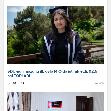
SDU-nun məzunu ilk dəfə MİQ-də iştirak etdi, 92,5
bal TOPLADI
İyul 18, 19:24
660