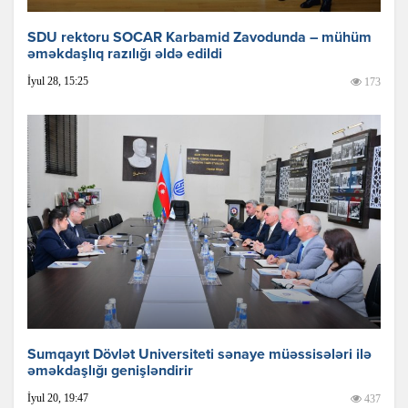
SDU rektoru SOCAR Karbamid Zavodunda – mühüm
əməkdaşlıq razılığı əldə edildi
İyul 28, 15:25
173
Sumqayıt Dövlət Universiteti sənaye müəssisələri ilə
əməkdaşlığı genişləndirir
İyul 20, 19:47
437