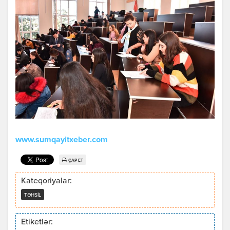
www.sumqayitxeber.com
ÇAP ET
Kateqoriyalar:
TƏHSIL
Etiketlər: