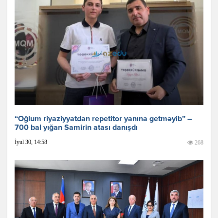
“Oğlum riyaziyyatdan repetitor yanına getməyib” –
700 bal yığan Samirin atası danışdı
İyul 30, 14:58
268