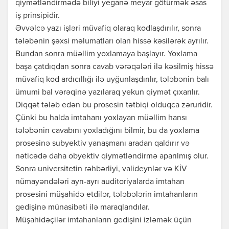
qiymətləndirmədə biliyi yeganə meyar götürmək əsas
iş prinsipidir.
Əvvəlcə yazı işləri müvafiq olaraq kodlaşdırılır, sonra
tələbənin şəxsi məlumatları olan hissə kəsilərək ayrılır.
Bundan sonra müəllim yoxlamaya başlayır. Yoxlama
başa çatdıqdan sonra cavab vərəqələri ilə kəsilmiş hissə
müvafiq kod ardıcıllığı ilə uyğunlaşdırılır, tələbənin balı
ümumi bal vərəqinə yazılaraq yekun qiymət çıxarılır.
Diqqət tələb edən bu prosesin tətbiqi olduqca zəruridir.
Çünki bu halda imtahanı yoxlayan müəllim hansı
tələbənin cavabını yoxladığını bilmir, bu da yoxlama
prosesinə subyektiv yanaşmanı aradan qaldırır və
nəticədə daha obyektiv qiymətləndirmə aparılmış olur.
Sonra universitetin rəhbərliyi, valideynlər və KİV
nümayəndələri ayrı-ayrı auditoriyalarda imtahan
prosesini müşahidə etdilər, tələbələrin imtahanların
gedişinə münasibəti ilə maraqlandılar.
Müşahidəçilər imtahanların gedişini izləmək üçün