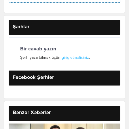
Şərhlər
Bir cavab yazın
Şərh yaza bilmək üçün
giriş etməlisiniz
.
Facebook Şərhlər
Bənzər Xəbərlər