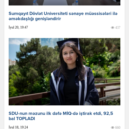
Sumqayıt Dövlət Universiteti sənaye müəssisələri ilə
əməkdaşlığı genişləndirir
İyul 20, 19:47
437
SDU-nun məzunu ilk dəfə MİQ-də iştirak etdi, 92,5
bal TOPLADI
İyul 18, 19:24
660