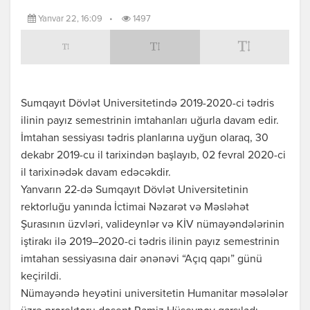
Yanvar 22, 16:09
•
1497
Sumqayıt Dövlət Universitetində 2019-2020-ci tədris
ilinin payız semestrinin imtahanları uğurla davam edir.
İmtahan sessiyası tədris planlarına uyğun olaraq, 30
dekabr 2019-cu il tarixindən başlayıb, 02 fevral 2020-ci
il tarixinədək davam edəcəkdir.
Yanvarın 22-də Sumqayıt Dövlət Universitetinin
rektorluğu yanında İctimai Nəzarət və Məsləhət
Şurasının üzvləri, valideynlər və KİV nümayəndələrinin
iştirakı ilə 2019–2020-ci tədris ilinin payız semestrinin
imtahan sessiyasına dair ənənəvi “Açıq qapı” günü
keçirildi.
Nümayəndə heyətini universitetin Humanitar məsələlər