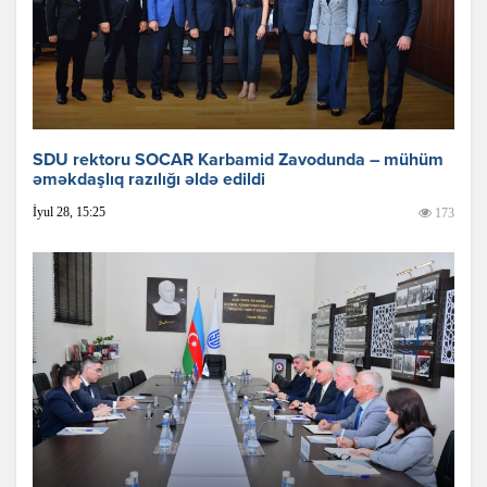
SDU rektoru SOCAR Karbamid Zavodunda – mühüm
əməkdaşlıq razılığı əldə edildi
İyul 28, 15:25
173