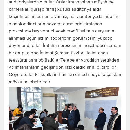
auditoriyalarda oldular. Onlar imtahanların müşahidə
kameraları quraşdırılmış xüsusi auditoriyalarda
keçirilməsini, bununla yanaşı, hər auditoriyada müəllim-
əlaqələndiricilərin nəzarət etmələrini, imtahan
prosesində baş verə biləcək mənfi halların qarşısının
alınması üçün lazımi tədbirlərin görülməsini yüksək
dəyərləndirdilər. İmtahan prosesinin müşahidəsi zamanı
bir qrup tələbə İctimai Şuranın üzvləri ilə imtahan
təəssüratlarını bölüşdülər.Tələbələr yaradılan şəraitdən
və imtahanların gedişindən razı qaldıqlarını bildirdilər.
Qeyd etdilər ki, sualların hamısı semestr boyu keçdikləri
mövzuları əhatə edir.