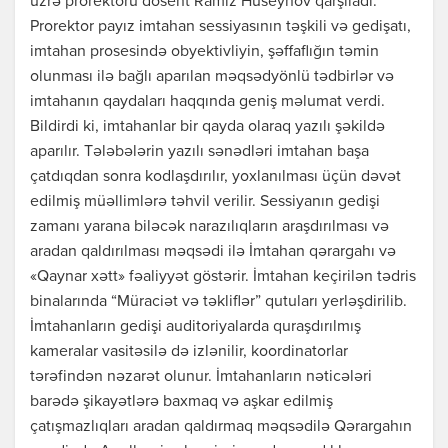
üzrə prorektoru dosent Ramiz Hüseynov qarşıladı.
Prorektor payız imtahan sessiyasının təşkili və gedişatı,
imtahan prosesində obyektivliyin, şəffaflığın təmin
olunması ilə bağlı aparılan məqsədyönlü tədbirlər və
imtahanın qaydaları haqqında geniş məlumat verdi.
Bildirdi ki, imtahanlar bir qayda olaraq yazılı şəkildə
aparılır. Tələbələrin yazılı sənədləri imtahan başa
çatdıqdan sonra kodlaşdırılır, yoxlanılması üçün dəvət
edilmiş müəllimlərə təhvil verilir. Sessiyanın gedişi
zamanı yarana biləcək narazılıqların araşdırılması və
aradan qaldırılması məqsədi ilə İmtahan qərargahı və
«Qaynar xətt» fəaliyyət göstərir. İmtahan keçirilən tədris
binalarında “Müraciət və təkliflər” qutuları yerləşdirilib.
İmtahanların gedişi auditoriyalarda quraşdırılmış
kameralar vasitəsilə də izlənilir, koordinatorlar
tərəfindən nəzarət olunur. İmtahanların nəticələri
barədə şikayətlərə baxmaq və aşkar edilmiş
çatışmazlıqları aradan qaldırmaq məqsədilə Qərargahın