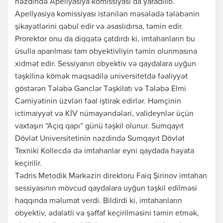
nəzdində Apellyasiya komissiyası da yaradılıb.
Apellyasiya komissiyası istənilən məsələdə tələbənin
şikayətlərini qəbul edir və əsaslıdırsa, təmin edir.
Prorektor onu da diqqətə çatdırdı ki, imtahanların bu
üsulla aparılması tam obyektivliyin təmin olunmasına
xidmət edir. Sessiyanın obyektiv və qaydalara uyğun
təşkilinə kömək məqsədilə universitetdə fəaliyyət
göstərən Tələbə Gənclər Təşkilatı və Tələbə Elmi
Cəmiyətinin üzvləri fəal iştirak edirlər. Həmçinin
ictimaiyyət və KİV nümayəndələri, valideynlər üçün
vaxtaşırı “Açıq qapı” günü təşkil olunur. Sumqayıt
Dövlət Universitetinin nəzdində Sumqayıt Dövlət
Texniki Kollecdə də imtahanlar eyni qaydada həyata
keçirilir.
Tədris Metodik Mərkəzin direktoru Faiq Şirinov imtahan
sessiyasının mövcud qaydalara uyğun təşkil edilməsi
haqqında məlumat verdi. Bildirdi ki, imtahanların
obyektiv, ədalətli və şəffaf keçirilməsini təmin etmək,