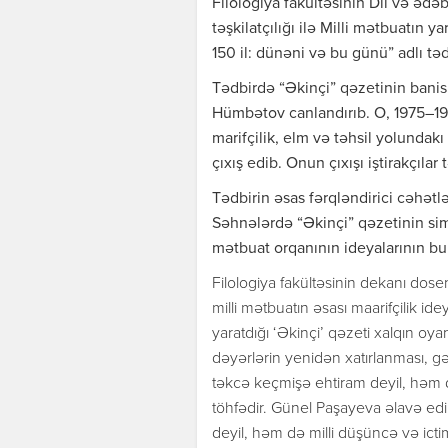
Filologiya fakültəsinin Dil və ədə
təşkilatçılığı ilə Milli mətbuatın 
150 il: dünəni və bu günü” adlı təd
Tədbirdə “Əkinçi” qəzetinin bani
Hümbətov canlandırıb. O, 1975–197
marifçilik, elm və təhsil yolunda
çıxış edib. Onun çıxışı iştirakçılar
Tədbirin əsas fərqləndirici cəhətl
Səhnələrdə “Əkinçi” qəzetinin sim
mətbuat orqanının ideyalarının b
Filologiya fakültəsinin dekanı dose
milli mətbuatın əsası maarifçilik i
yaratdığı ‘Əkinçi’ qəzeti xalqın oya
dəyərlərin yenidən xatırlanması, gə
təkcə keçmişə ehtiram deyil, həm
töhfədir. Günel Paşayeva əlavə edib 
deyil, həm də milli düşüncə və ictim