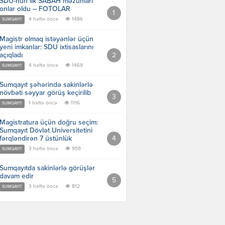
SDU-nun ilk SABAH məzunları
onlar oldu – FOTOLAR
4 həftə öncə
1486
SUMQAYIT
Magistr olmaq istəyənlər üçün
yeni imkanlar: SDU ixtisaslarını
açıqladı
4 həftə öncə
1469
SUMQAYIT
Sumqayıt şəhərində sakinlərlə
növbəti səyyar görüş keçirilib
1 həftə öncə
1116
SUMQAYIT
Magistratura üçün doğru seçim:
Sumqayıt Dövlət Universitetini
fərqləndirən 7 üstünlük
3 həftə öncə
959
SUMQAYIT
Sumqayıtda sakinlərlə görüşlər
davam edir
3 həftə öncə
812
SUMQAYIT