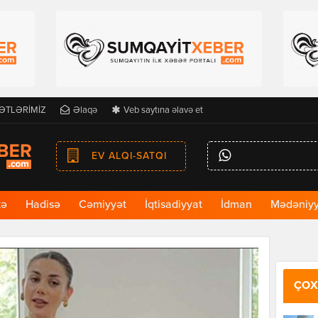
ƏTLƏRİMİZ
Əlaqə
Veb saytına əlavə et
EV ALQI-SATQI
kə
Hadisə
Cəmiyyət
İqtisadiyyat
İdman
Mədəniyy
ÇOX