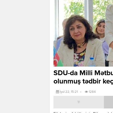
SDU-da Milli Mətbua
olunmuş tədbir keçi
İyul 22, 15:21
•
1284