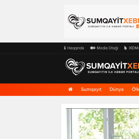
Haqqında
Media Otağı
XİDM
Ana
Sumqayıt
Dünya
Öl
Səhifə