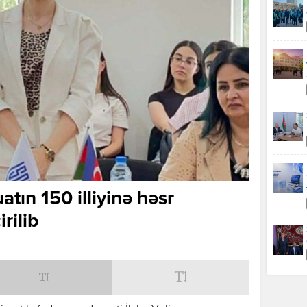
tın 150 illiyinə həsr
rilib