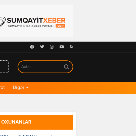
Facebook
Twitter
Instagram
Youtube
RSS
ət
Digər
 OXUNANLAR