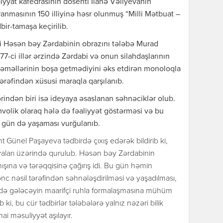
biyyat kafedrasının dosenti İlahə Vəliyevanın
yaranmasının 150 illiyinə həsr olunmuş “Milli Mətbuat –
bir-tamaşa keçirilib.
si Həsən bəy Zərdabinin obrazını tələbə Murad
7-ci illər ərzində Zərdabi və onun silahdaşlarının
kı əməllərinin boşa getmədiyini əks etdirən monoloqla
 tərəfindən xüsusi maraqla qarşılanıb.
ərindən biri isə ideyaya əsaslanan səhnəciklər olub.
volik olaraq hələ də fəaliyyət göstərməsi və bu
u gün də yaşaması vurğulanıb.
nt Günel Paşayeva tədbirdə çıxış edərək bildirib ki,
deyaları üzərində qurulub. Həsən bəy Zərdabinin
nışına və tərəqqisinə çağırış idi. Bu gün həmin
nc nəsil tərəfindən səhnələşdirilməsi və yaşadılması,
 də gələcəyin maarifçi ruhla formalaşmasına mühüm
ki, bu cür tədbirlər tələbələrə yalnız nəzəri bilik
ai məsuliyyət aşılayır.