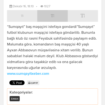
Dekabr 16, 18:10
•
1027
“Sumqayıt” baş məşqçini istefaya gondərdi”Sumqayıt”
futbol klubunun məşqçisi istefaya göndərilib. Bununla
bağlı klub öz rəsmi Feysbuk səhifəsində paylaşım edib.
Məlumata görə, komandanın baş məşqçisi 40 yaşlı
Ayxan Abbasovun müqaviləsinə xitam verilib. Bunun
səbəbləri hələki məlum deyil. Klub Abbasova göstərdiyi
xidmətlərə görə təşəkkür edib və ona gələcək
karyerasında uğurlar arzulayıb.
www.sumqayitxeber.com
ÇAP ET
Kateqoriyalar:
İDMAN