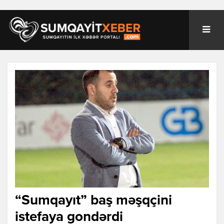
“Sumqayıt” baş məşqçini
istefaya gondərdi