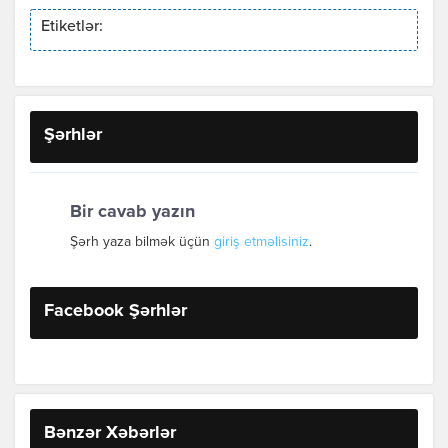
Etiketlər:
Şərhlər
Bir cavab yazın
Şərh yaza bilmək üçün
giriş etməlisiniz
.
Facebook Şərhlər
Bənzər Xəbərlər