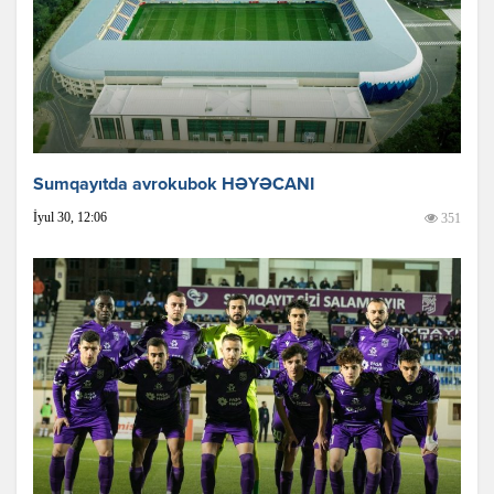
Sumqayıtda avrokubok HƏYƏCANI
İyul 30, 12:06
351