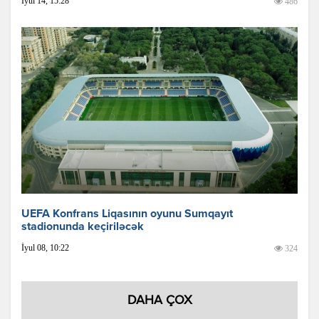
İyul 14, 15:28
486
UEFA Konfrans Liqasının oyunu Sumqayıt
stadionunda keçiriləcək
İyul 08, 10:22
324
DAHA ÇOX