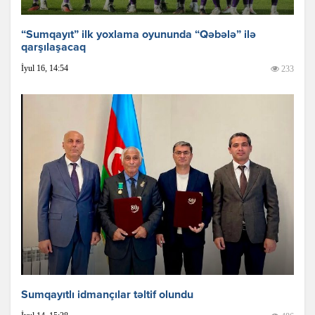
“Sumqayıt” ilk yoxlama oyununda “Qəbələ” ilə
qarşılaşacaq
İyul 16, 14:54
233
Sumqayıtlı idmançılar təltif olundu