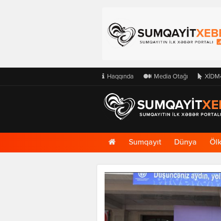
Haqqında
Media Otağı
XİDM
Ana
Sumqayıt
Dünya
Öl
Səhifə