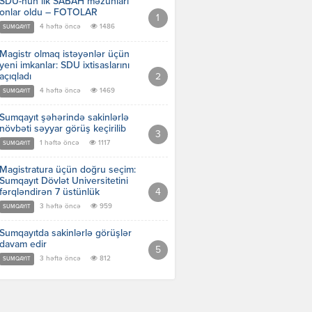
SDU-nun ilk SABAH məzunları
onlar oldu – FOTOLAR
4 həftə öncə
1486
SUMQAYIT
Magistr olmaq istəyənlər üçün
yeni imkanlar: SDU ixtisaslarını
açıqladı
4 həftə öncə
1469
SUMQAYIT
Sumqayıt şəhərində sakinlərlə
növbəti səyyar görüş keçirilib
1 həftə öncə
1117
SUMQAYIT
Magistratura üçün doğru seçim:
Sumqayıt Dövlət Universitetini
fərqləndirən 7 üstünlük
3 həftə öncə
959
SUMQAYIT
Sumqayıtda sakinlərlə görüşlər
davam edir
3 həftə öncə
812
SUMQAYIT