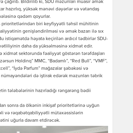
 çağırıb. Bildirilib ki, SDU məzunları müasir əmək
ar hazırlıq, yüksək mənəvi dəyərlər və vətəndaş
rhələsinə qədəm qoyurlar.
prioritetlərindən biri keyfiyyətli təhsil mühitinin
aliyyətinin genişləndirilməsi və əmək bazarı ilə sıx
Bu istiqamətdə həyata keçirilən ardıcıl tədbirlər SDU-
tliliyinin daha da yüksəlməsinə xidmət edir.
 xidmət sektorunda fəaliyyət göstərən tərəfdaşları
Azərsun Holdinq” MMC, “Badamlı”, “Red Bull”, “VMF”,
kcell”, “İydə Parfum” mağazalar şəbəkəsi və
 nümayəndələri də iştirak edərək məzunları təbrik
in tələbələrinin hazırladığı rəngarəng bədii
an sonra da ölkənin inkişaf prioritetlərinə uyğun
əli və rəqabətqabiliyyətli mütəxəssislərin
yətini uğurla davam etdirəcək.