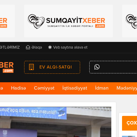
ƏTLƏRİMİZ
Əlaqə
Veb saytına əlavə et
EV ALQI-SATQI
kə
Hadisə
Cəmiyyət
İqtisadiyyat
İdman
Mədəniyy
ÇOX