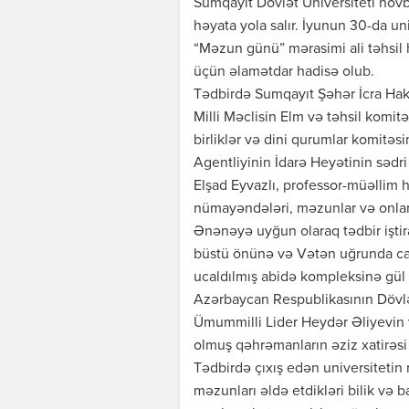
Sumqayıt Dövlət Universiteti növb
həyata yola salır. İyunun 30-da uni
“Məzun günü” mərasimi ali təhsil
üçün əlamətdar hadisə olub.
Tədbirdə Sumqayıt Şəhər İcra Hak
Milli Məclisin Elm və təhsil komitə
birliklər və dini qurumlar komitəs
Agentliyinin İdarə Heyətinin sədri 
Elşad Eyvazlı, professor-müəllim h
nümayəndələri, məzunlar və onların
Ənənəyə uyğun olaraq tədbir iştir
büstü önünə və Vətən uğrunda ca
ucaldılmış abidə kompleksinə gül d
Azərbaycan Respublikasının Dövlə
Ümummilli Lider Heydər Əliyevin
olmuş qəhrəmanların əziz xatirəsi
Tədbirdə çıxış edən universitetin 
məzunları əldə etdikləri bilik və b