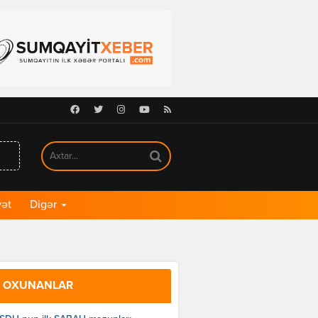
Facebook
Twitter
Instagram
Youtube
RSS
ət
Digər
 OXUNANLAR