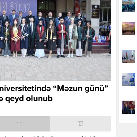
niversitetində “Məzun günü”
lə qeyd olunub