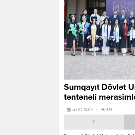
Sumqayıt Dövlət U
təntənəli mərasim
İyul 01, 10:05
•
443