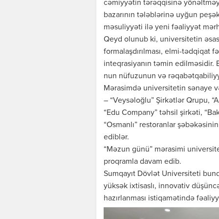
cəmiyyətin tərəqqisinə yönəltməyə
bazarının tələblərinə uyğun peşək
məsuliyyəti ilə yeni fəaliyyət mə
Qeyd olunub ki, universitetin əsas 
formalaşdırılması, elmi-tədqiqat fə
inteqrasiyanın təmin edilməsidir. 
nun nüfuzunun və rəqabətqabiliyyə
Mərasimdə universitetin sənaye və
– “Veysəloğlu” Şirkətlər Qrupu, “
“Edu Company” təhsil şirkəti, “Ba
“Osmanlı” restoranlar şəbəkəsinin
ediblər.
“Məzun günü” mərasimi universitet
proqramla davam edib.
Sumqayıt Dövlət Universiteti bund
yüksək ixtisaslı, innovativ düşünc
hazırlanması istiqamətində fəaliy