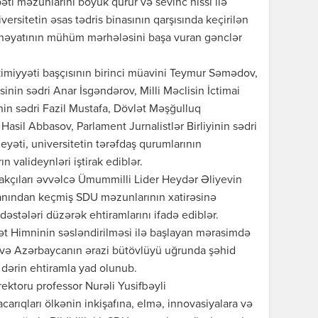
əti məzunlarını böyük qürur və sevinc hissi ilə
versitetin əsas tədris binasının qarşısında keçirilən
 həyatının mühüm mərhələsini başa vuran gənclər
imiyyəti başçısının birinci müavini Teymur Səmədov,
sinin sədri Anar İsgəndərov, Milli Məclisin İctimai
inin sədri Fazil Mustafa, Dövlət Məşğulluq
Hasil Abbasov, Parlament Jurnalistlər Birliyinin sədri
eyəti, universitetin tərəfdaş qurumlarının
 valideynləri iştirak ediblər.
akçıları əvvəlcə Ümummilli Lider Heydər Əliyevin
nından keçmiş SDU məzunlarının xatirəsinə
əstələri düzərək ehtiramlarını ifadə ediblər.
t Himninin səsləndirilməsi ilə başlayan mərasimdə
 və Azərbaycanın ərazi bütövlüyü uğrunda şəhid
 dərin ehtiramla yad olunub.
rektoru professor Nurəli Yusifbəyli
acarıqları ölkənin inkişafına, elmə, innovasiyalara və