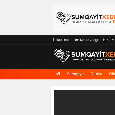
Haqqında
Media Otağı
XİDM
Ana
Sumqayıt
Dünya
Öl
Səhifə