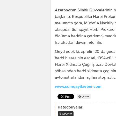
Azərbaycan Silahlı Qüvvələrinin h
başlanıb. Respublika Hərbi Proku
məlumata görə, Müdafiə Nazirliyini
əlaqədar Sumqayıt Hərbi Prokuror
öldürmə həddinə çatdırma) maddəsi 
hərəkətləri davam etdirilir.
Qeyd edək ki, aprelin 20-də gecə 
hərbi hissəsinin əsgəri, 1994-cü il
Hərbi Xidmətə Çağırış üzrə Dövlə
şöbəsindən hərbi xidmətə çağırıl
avtomat silahdan açılan atəş nəti
www.sumqayitxeber.com
ÇAP ET
Kateqoriyalar:
SUMQAYIT