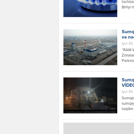
təchiza
Birliyi 
başa çat
cu məhə
Sumqa
və nə
İyul 30,
“RAM İn
Zonalar
Parkını
investi
vasitəl
yerinin
Sumqa
VİDE
İyul 30
Sumqayı
sumqayi
təqdim 