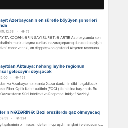
yıt Azərbaycanın ən sürətlə böyüyən şəhərləri
ında
05, 12:38
•
73
YITA KÖÇƏNLƏRİN SAYI SÜRƏTLƏ ARTIR Azərbaycanda son
 əhalinin məskunlaşma xəritəsi nəzərəçarpacaq dərəcədə dəyişib.
tika” xəbər verir ki, ən diqqətçəkən göstərici Abşeron rayonuna
ur. Rayonun əhalisi 114 % artaraq ölkə üzrə ən yüksək göstəricini
 etdirib. Bu artımın əsas səbəbləri Bakının genişlənməsi, yeni
 komplekslərinin tikilməsi, nəqliyyat imkanlarının yaxşılaşması və
yıtdan Aktauya: nəhəng layihə regionun
da mənzil qiymətlərinin yüksək […]
sal gələcəyini dəyişəcək
 12:00
•
458
tan və Azərbaycan arasında Xəzər dənizinin dibi ilə çəkiləcək
zər Fiber-Optik Kabel xəttinin (FOCL) tikintisinə başlanılıb. Bu
Qazaxıstanın Süni İntellekt və Rəqəmsal İnkişaf Nazirliyi
 yayıb. “Əvvəllər Çindən Kurık limanına çatdırılmış optik kabel,
n ümumi çəkisi 600 ton olan üç iri kabel səbəti xüsusi logistika
gəmisinə yüklənərək Bakıya gətirilib. Hazırda bu daşıma səbətləri tam […]
lərin NƏZƏRİNƏ: Bəzi ərazilərdə qaz olmayacaq
 09:59
•
324
t şəhərinin bir hissəsində təmir-quraşdırma işləri ilə əlaqədar qaz