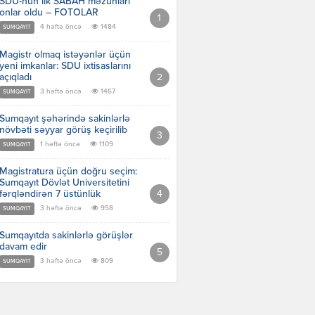
SDU-nun ilk SABAH məzunları
onlar oldu – FOTOLAR
4 həftə öncə
1484
SUMQAYIT
Magistr olmaq istəyənlər üçün
yeni imkanlar: SDU ixtisaslarını
açıqladı
3 həftə öncə
1467
SUMQAYIT
Sumqayıt şəhərində sakinlərlə
növbəti səyyar görüş keçirilib
1 həftə öncə
1109
SUMQAYIT
Magistratura üçün doğru seçim:
Sumqayıt Dövlət Universitetini
fərqləndirən 7 üstünlük
3 həftə öncə
958
SUMQAYIT
Sumqayıtda sakinlərlə görüşlər
davam edir
3 həftə öncə
809
SUMQAYIT