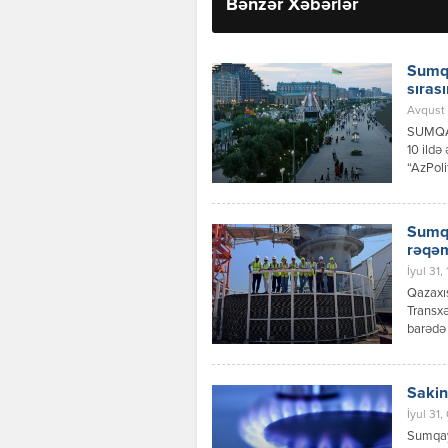
Bənzər Xəbərlər
Sumqa
sıras
Avqust 
SUMQA
10 ildə
“AzPoli
məxsusd
nümayiş
yaşayış
Sumqa
paytaxt
rəqəm
İyul 31,
Qazaxıs
Transxə
barədə 
məlumat
həmçini
Sakin
İyul 31,
Sumqayı