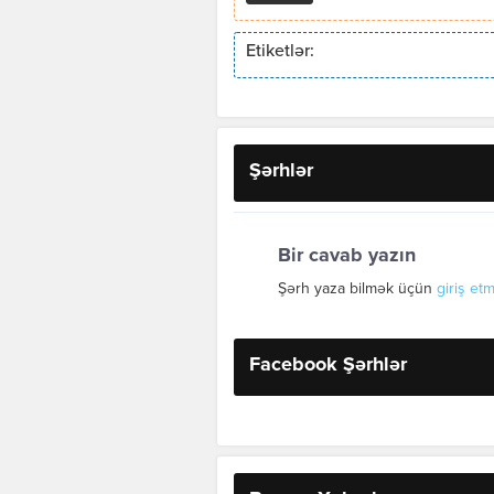
Etiketlər:
Şərhlər
Bir cavab yazın
Şərh yaza bilmək üçün
giriş etm
Facebook Şərhlər