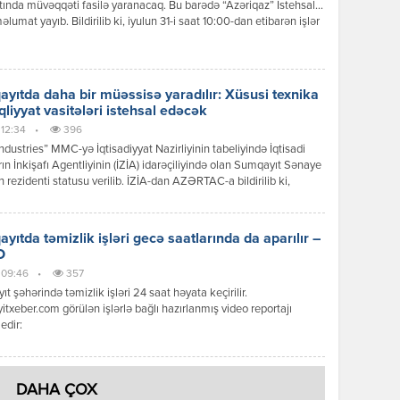
tında müvəqqəti fasilə yaranacaq. Bu barədə “Azəriqaz” İstehsalat
məlumat yayıb. Bildirilib ki, iyulun 31-i saat 10:00-dan etibarən işlər
anadək şəhərin 1, 2, 3, 4, 5, 7, 8, 12, 15, 16, 17, 18, 19, 20, 21 və 29-
llələrinin, 5 və 6-cı mikrorayonlarının, İnşaatçılar qəsəbəsinin, […]
yıtda daha bir müəssisə yaradılır: Xüsusi texnika
qliyyat vasitələri istehsal edəcək
 12:34
•
396
dustries” MMC-yə İqtisadiyyat Nazirliyinin tabeliyində İqtisadi
ın İnkişafı Agentliyinin (İZİA) idarəçiliyində olan Sumqayıt Sənaye
n rezidenti statusu verilib. İZİA-dan AZƏRTAC-a bildirilib ki,
siya dəyəri 44,9 milyon manat olan xüsusi texnika və nəqliyyat
ərinin istehsalı və yığımı layihəsi çərçivəsində 200-dən çox daimi iş
 yaradılması nəzərdə tutulur.
yıtda təmizlik işləri gecə saatlarında da aparılır –
O
, 09:46
•
357
t şəhərində təmizlik işləri 24 saat həyata keçirilir.
txeber.com görülən işlərlə bağlı hazırlanmış video reportajı
edir:
DAHA ÇOX