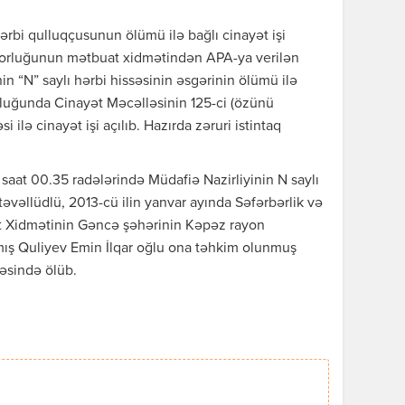
ərbi qulluqçusunun ölümü ilə bağlı cinayət işi
rorluğunun mətbuat xidmətindən APA-ya verilən
n “N” saylı hərbi hissəsinin əsgərinin ölümü ilə
luğunda Cinayət Məcəlləsinin 125-ci (özünü
ilə cinayət işi açılıb. Hazırda zəruri istintaq
saat 00.35 radələrində Müdafiə Nazirliyinin N saylı
 təvəllüdlü, 2013-cü ilin yanvar ayında Səfərbərlik və
t Xidmətinin Gəncə şəhərinin Kəpəz rayon
mış Quliyev Emin İlqar oğlu ona təhkim olunmuş
cəsində ölüb.