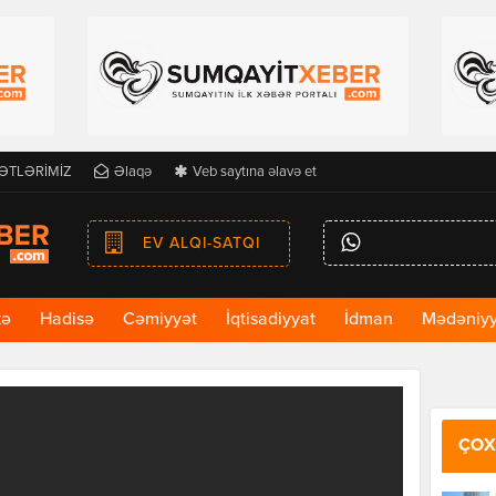
ƏTLƏRİMİZ
Əlaqə
Veb saytına əlavə et
EV ALQI-SATQI
kə
Hadisə
Cəmiyyət
İqtisadiyyat
İdman
Mədəniyy
ÇOX