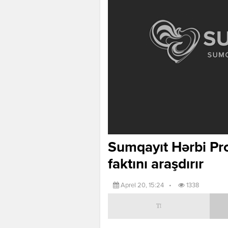
Sumqayıt Hərbi Pr
faktını araşdırır
Aprel 20, 15:24
•
1338