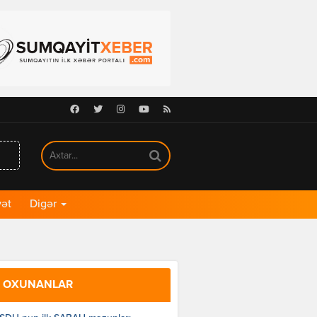
Facebook
Twitter
Instagram
Youtube
RSS
ət
Digər
 OXUNANLAR