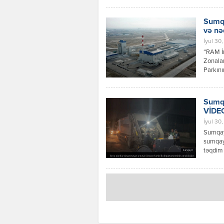
Sumqa
və nə
İyul 30,
“RAM İn
Zonalar
Parkını
investi
vasitəl
yerinin
Sumqa
VİDE
İyul 30
Sumqayı
sumqayi
təqdim 