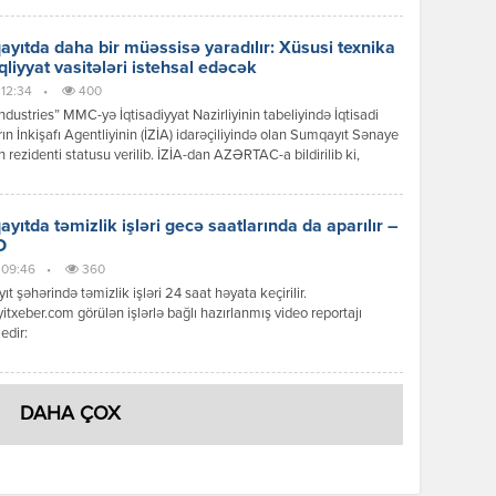
yıtda daha bir müəssisə yaradılır: Xüsusi texnika
qliyyat vasitələri istehsal edəcək
 12:34
•
400
dustries” MMC-yə İqtisadiyyat Nazirliyinin tabeliyində İqtisadi
ın İnkişafı Agentliyinin (İZİA) idarəçiliyində olan Sumqayıt Sənaye
n rezidenti statusu verilib. İZİA-dan AZƏRTAC-a bildirilib ki,
siya dəyəri 44,9 milyon manat olan xüsusi texnika və nəqliyyat
ərinin istehsalı və yığımı layihəsi çərçivəsində 200-dən çox daimi iş
 yaradılması nəzərdə tutulur.
yıtda təmizlik işləri gecə saatlarında da aparılır –
O
, 09:46
•
360
t şəhərində təmizlik işləri 24 saat həyata keçirilir.
txeber.com görülən işlərlə bağlı hazırlanmış video reportajı
edir:
DAHA ÇOX