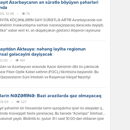
yıt Azərbaycanın ən sürətlə böyüyən şəhərləri
ında
05, 12:38
•
76
YITA KÖÇƏNLƏRİN SAYI SÜRƏTLƏ ARTIR Azərbaycanda son
 əhalinin məskunlaşma xəritəsi nəzərəçarpacaq dərəcədə dəyişib.
tika” xəbər verir ki, ən diqqətçəkən göstərici Abşeron rayonuna
ur. Rayonun əhalisi 114 % artaraq ölkə üzrə ən yüksək göstəricini
 etdirib. Bu artımın əsas səbəbləri Bakının genişlənməsi, yeni
 komplekslərinin tikilməsi, nəqliyyat imkanlarının yaxşılaşması və
yıtdan Aktauya: nəhəng layihə regionun
da mənzil qiymətlərinin yüksək […]
sal gələcəyini dəyişəcək
 12:00
•
461
tan və Azərbaycan arasında Xəzər dənizinin dibi ilə çəkiləcək
zər Fiber-Optik Kabel xəttinin (FOCL) tikintisinə başlanılıb. Bu
Qazaxıstanın Süni İntellekt və Rəqəmsal İnkişaf Nazirliyi
 yayıb. “Əvvəllər Çindən Kurık limanına çatdırılmış optik kabel,
n ümumi çəkisi 600 ton olan üç iri kabel səbəti xüsusi logistika
gəmisinə yüklənərək Bakıya gətirilib. Hazırda bu daşıma səbətləri tam […]
lərin NƏZƏRİNƏ: Bəzi ərazilərdə qaz olmayacaq
 09:59
•
327
t şəhərinin bir hissəsində təmir-quraşdırma işləri ilə əlaqədar qaz
tında müvəqqəti fasilə yaranacaq. Bu barədə “Azəriqaz” İstehsalat
məlumat yayıb. Bildirilib ki, iyulun 31-i saat 10:00-dan etibarən işlər
anadək şəhərin 1, 2, 3, 4, 5, 7, 8, 12, 15, 16, 17, 18, 19, 20, 21 və 29-
llələrinin, 5 və 6-cı mikrorayonlarının, İnşaatçılar qəsəbəsinin, […]