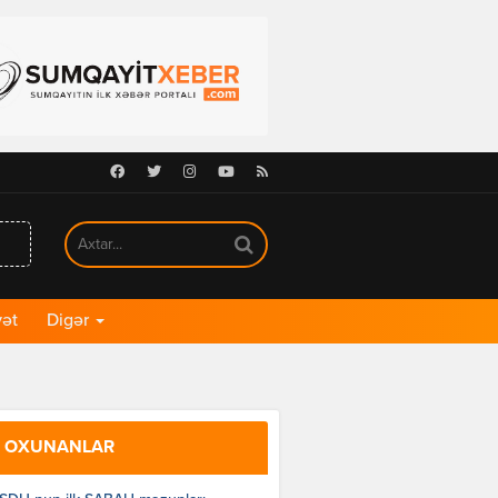
Facebook
Twitter
Instagram
Youtube
RSS
ət
Digər
 OXUNANLAR