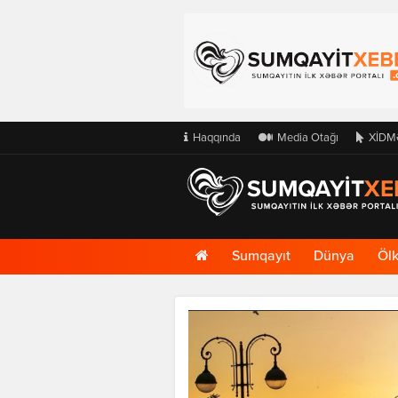
Haqqında
Media Otağı
XİDM
Ana
Sumqayıt
Dünya
Öl
Səhifə