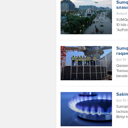
Sumqa
sıras
Avqust 
SUMQA
10 ildə
“AzPoli
məxsusd
nümayiş
yaşayış
Sumqa
paytaxt
rəqəm
İyul 31,
Qazaxıs
Transxə
barədə 
məlumat
həmçini
Sakin
İyul 31,
Sumqayı
təchiza
Birliyi 
başa çat
cu məhə