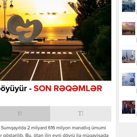
böyüyür -
SON RƏQƏMLƏR
da Sumqayıtda 2 milyard 616 milyon manatlıq ümumi
r göstərilib. Bu, ötən ilin eyni dövrü ilə müqayisədə