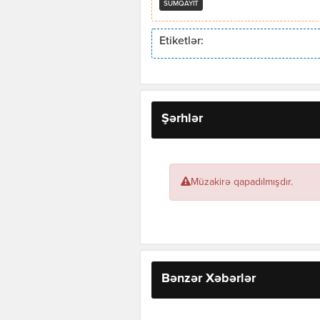
SUMQAYIT
Etiketlər:
Şərhlər
Müzakirə qapadılmışdır.
Bənzər Xəbərlər