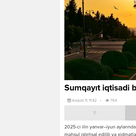
Sumqayıt iqtisadi 
Avqust 11, 11:42
•
764
2025-ci ilin yanvar–iyun ayların
məhsul istehsal edilib və xidmətlə