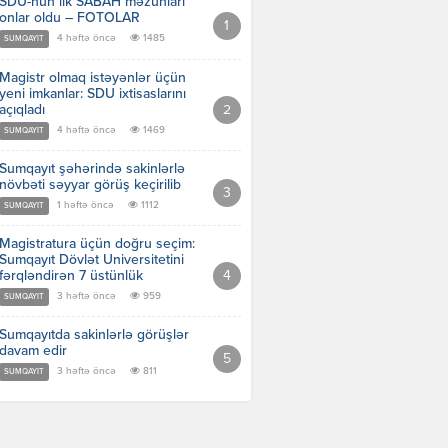
SDU-nun ilk SABAH məzunları
onlar oldu – FOTOLAR
4 həftə öncə
1485
SUMQAYIT
Magistr olmaq istəyənlər üçün
yeni imkanlar: SDU ixtisaslarını
açıqladı
4 həftə öncə
1469
SUMQAYIT
Sumqayıt şəhərində sakinlərlə
növbəti səyyar görüş keçirilib
1 həftə öncə
1112
SUMQAYIT
Magistratura üçün doğru seçim:
Sumqayıt Dövlət Universitetini
fərqləndirən 7 üstünlük
3 həftə öncə
959
SUMQAYIT
Sumqayıtda sakinlərlə görüşlər
davam edir
3 həftə öncə
811
SUMQAYIT