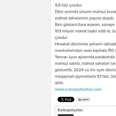
9,6 faiz çoxdur.
Dövr ərzində ümumi məhsul buraxılış
xidmət sahələrinin payına düşüb.
İlkin göstəricilərə əsasən, sənay
103 milyon manat təşkil edib ki, 
çoxdur.
Hesabat dövründə şəhərin iqtisadi
mənbələrindən əsas kapitala 150 m
Yanvar–iyun aylarında pərakəndə 
məhsul satılıb, xidmət sahələri tə
göstərilib. 2024-cü ilin eyni dövr
müqayisəli qiymətlərlə 9,1 faiz, öd
artıb.
www.sumqayitxeber.com
ÇAP ET
Kateqoriyalar: