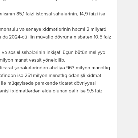
ının 85,1 faizi istehsal sahələrinin, 14,9 faizi isə
e məhsulu və sənaye xidmətlərinin həcmi 2 milyard
bu da 2024-cü ilin müvafiq dövrünə nisbətən 10,5 faiz
 və sosial sahələrinin inkişafı üçün bütün maliyyə
ilyon manat vəsait yönəldilib.
ticarət şəbəkələrindən əhaliyə 963 milyon manatlıq
rəfindən isə 251 milyon manatlıq ödənişli xidmət
ü ilə müqayisədə pərakəndə ticarət dövriyyəsi
ənişli xidmətlərdən əldə olunan gəlir isə 9,5 faiz