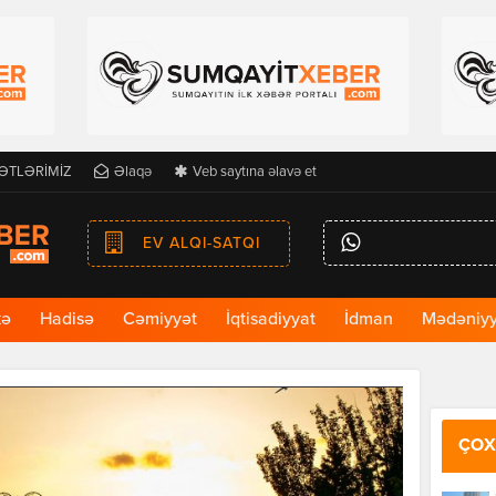
ƏTLƏRİMİZ
Əlaqə
Veb saytına əlavə et
EV ALQI-SATQI
kə
Hadisə
Cəmiyyət
İqtisadiyyat
İdman
Mədəniyy
ÇOX