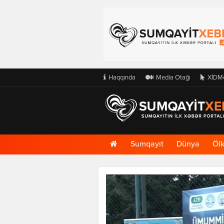
Haqqında
Media Otağı
XİDM
Ana
Sumqayıt
Dünya
Öl
Səhifə