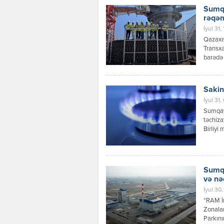
yaşayış
Sumqa
paytaxt
rəqəm
İyul 31,
Qazaxıs
Transxə
barədə 
məlumat
həmçini
Sakin
İyul 31,
Sumqayı
təchiza
Birliyi 
başa çat
cu məhə
Sumqa
və nə
İyul 30,
“RAM İn
Zonalar
Parkını