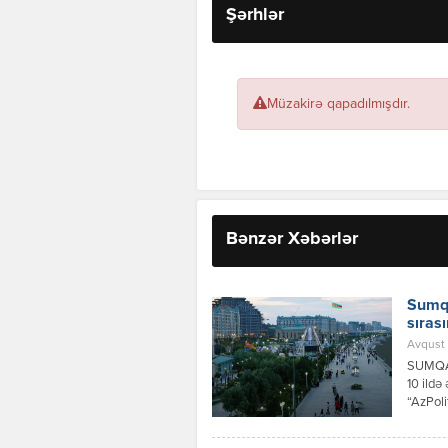
Şərhlər
Müzakirə qapadılmışdır.
Bənzər Xəbərlər
Sumqa
sıras
Avqust 
SUMQA
10 ildə
“AzPoli
məxsusd
nümayiş