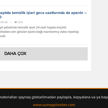
siya dəyəri 44,9 milyon manat olan xüsusi texnika və nəqliyyat
ərinin istehsalı və yığımı layihəsi çərçivəsində 200-dən çox daimi iş
 yaradılması nəzərdə tutulur.
yıtda təmizlik işləri gecə saatlarında da aparılır –
O
, 09:46
•
360
t şəhərində təmizlik işləri 24 saat həyata keçirilir.
txeber.com görülən işlərlə bağlı hazırlanmış video reportajı
edir:
DAHA ÇOX
materialları qaynaq göstərilmədən paylaşıla, kopyalana və ya ba
www.sumqayitxeber.com