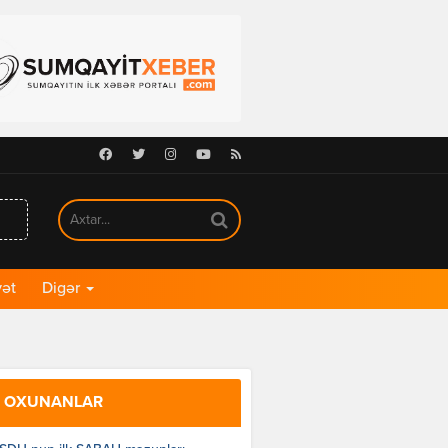
Facebook
Twitter
Instagram
Youtube
RSS
ət
Digər
 OXUNANLAR