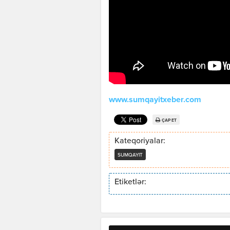
www.sumqayitxeber.com
ÇAP ET
Kateqoriyalar:
SUMQAYIT
Etiketlər: