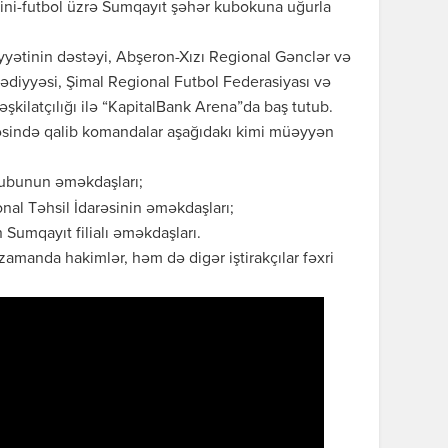
mini-futbol üzrə Sumqayıt şəhər kubokuna uğurla
yyətinin dəstəyi, Abşeron-Xızı Regional Gənclər və
ədiyyəsi, Şimal Regional Futbol Federasiyası və
kilatçılığı ilə “KapitalBank Arena”da baş tutub.
cəsində qalib komandalar aşağıdakı kimi müəyyən
lubunun əməkdaşları;
nal Təhsil İdarəsinin əməkdaşları;
 Sumqayıt filialı əməkdaşları.
 zamanda hakimlər, həm də digər iştirakçılar fəxri