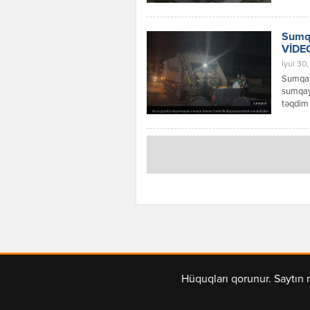
investi
vasitəl
yerinin
Sumqa
VİDE
İyul 30
Sumqayı
sumqayi
təqdim 
Hüquqları qorunur. Saytın 