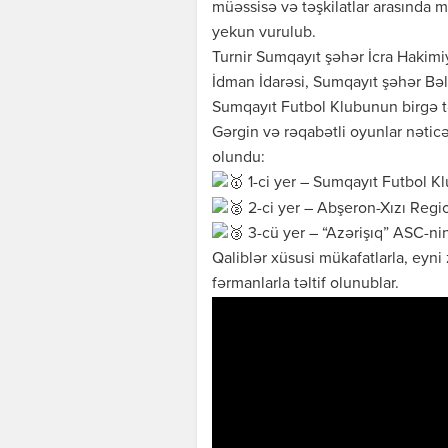
müəssisə və təşkilatlar arasında 
yekun vurulub.
Turnir Sumqayıt şəhər İcra Hakimi
İdman İdarəsi, Sumqayıt şəhər Bəl
Sumqayıt Futbol Klubunun birgə təş
Gərgin və rəqabətli oyunlar nəti
olundu:
1-ci yer – Sumqayıt Futbol K
2-ci yer – Abşeron-Xızı Regio
3-cü yer – “Azərişıq” ASC-nin
Qaliblər xüsusi mükafatlarla, eyni
fərmanlarla təltif olunublar.