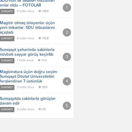
SDU-nun ilk SABAH məzunları
onlar oldu – FOTOLAR
4 həftə öncə
1485
SUMQAYIT
Magistr olmaq istəyənlər üçün
yeni imkanlar: SDU ixtisaslarını
açıqladı
4 həftə öncə
1468
SUMQAYIT
Sumqayıt şəhərində sakinlərlə
növbəti səyyar görüş keçirilib
1 həftə öncə
1112
SUMQAYIT
Magistratura üçün doğru seçim:
Sumqayıt Dövlət Universitetini
fərqləndirən 7 üstünlük
3 həftə öncə
959
SUMQAYIT
Sumqayıtda sakinlərlə görüşlər
davam edir
3 həftə öncə
811
SUMQAYIT