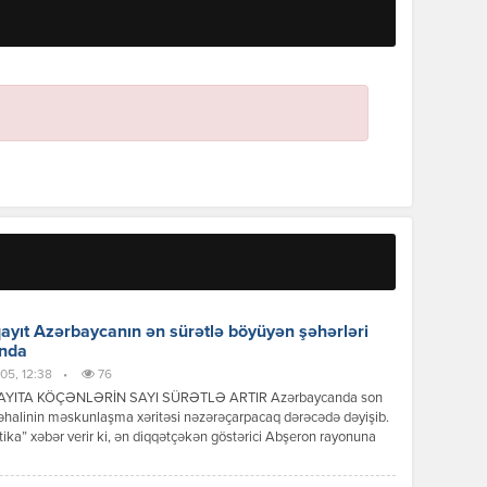
yıt Azərbaycanın ən sürətlə böyüyən şəhərləri
ında
05, 12:38
•
76
YITA KÖÇƏNLƏRİN SAYI SÜRƏTLƏ ARTIR Azərbaycanda son
 əhalinin məskunlaşma xəritəsi nəzərəçarpacaq dərəcədə dəyişib.
tika” xəbər verir ki, ən diqqətçəkən göstərici Abşeron rayonuna
ur. Rayonun əhalisi 114 % artaraq ölkə üzrə ən yüksək göstəricini
 etdirib. Bu artımın əsas səbəbləri Bakının genişlənməsi, yeni