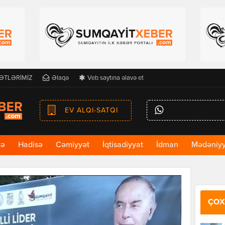
ƏTLƏRİMİZ
Əlaqə
Veb saytına əlavə et
EV ALQI-SATQI
kə
Hadisə
Cəmiyyət
İqtisadiyyat
İdman
Mədəniyy
ÇOX