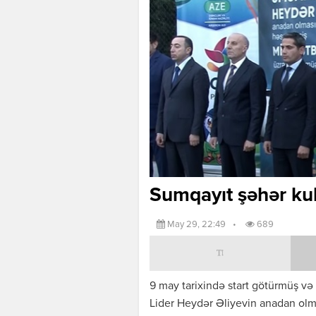
Sumqayıt şəhər ku
May 29, 22:49
•
689
9 may tarixində start götürmüş və
Lider Heydər Əliyevin anadan olm