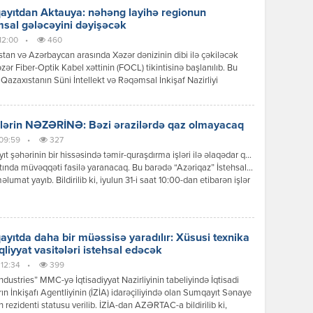
 komplekslərinin tikilməsi, nəqliyyat imkanlarının yaxşılaşması və
yıtdan Aktauya: nəhəng layihə regionun
da mənzil qiymətlərinin yüksək […]
sal gələcəyini dəyişəcək
 12:00
•
460
tan və Azərbaycan arasında Xəzər dənizinin dibi ilə çəkiləcək
zər Fiber-Optik Kabel xəttinin (FOCL) tikintisinə başlanılıb. Bu
Qazaxıstanın Süni İntellekt və Rəqəmsal İnkişaf Nazirliyi
 yayıb. “Əvvəllər Çindən Kurık limanına çatdırılmış optik kabel,
n ümumi çəkisi 600 ton olan üç iri kabel səbəti xüsusi logistika
gəmisinə yüklənərək Bakıya gətirilib. Hazırda bu daşıma səbətləri tam […]
lərin NƏZƏRİNƏ: Bəzi ərazilərdə qaz olmayacaq
 09:59
•
327
t şəhərinin bir hissəsində təmir-quraşdırma işləri ilə əlaqədar qaz
tında müvəqqəti fasilə yaranacaq. Bu barədə “Azəriqaz” İstehsalat
məlumat yayıb. Bildirilib ki, iyulun 31-i saat 10:00-dan etibarən işlər
anadək şəhərin 1, 2, 3, 4, 5, 7, 8, 12, 15, 16, 17, 18, 19, 20, 21 və 29-
llələrinin, 5 və 6-cı mikrorayonlarının, İnşaatçılar qəsəbəsinin, […]
yıtda daha bir müəssisə yaradılır: Xüsusi texnika
qliyyat vasitələri istehsal edəcək
 12:34
•
399
dustries” MMC-yə İqtisadiyyat Nazirliyinin tabeliyində İqtisadi
ın İnkişafı Agentliyinin (İZİA) idarəçiliyində olan Sumqayıt Sənaye
n rezidenti statusu verilib. İZİA-dan AZƏRTAC-a bildirilib ki,