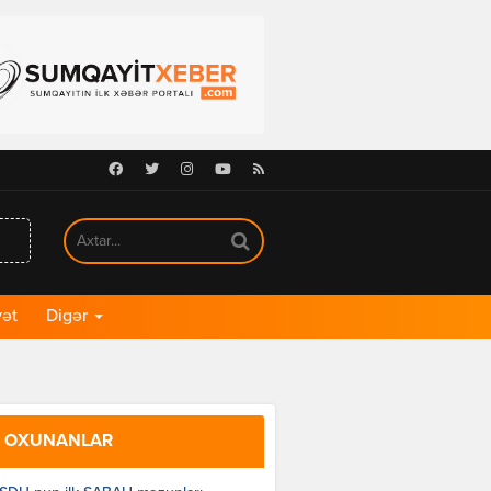
Facebook
Twitter
Instagram
Youtube
RSS
ət
Digər
 OXUNANLAR