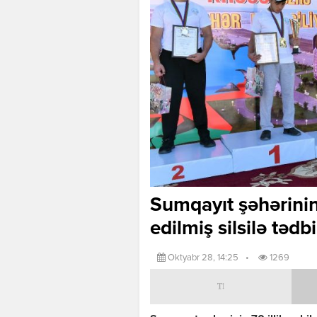
Sumqayıt şəhərinin 
edilmiş silsilə tədb
Oktyabr 28, 14:25
•
1269