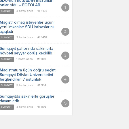
SDU-nun ilk SABAH məzunları
onlar oldu – FOTOLAR
3 həftə öncə
1478
SUMQAYIT
Magistr olmaq istəyənlər üçün
yeni imkanlar: SDU ixtisaslarını
açıqladı
3 həftə öncə
1457
SUMQAYIT
Sumqayıt şəhərində sakinlərlə
növbəti səyyar görüş keçirilib
1 həftə öncə
1101
SUMQAYIT
Magistratura üçün doğru seçim:
Sumqayıt Dövlət Universitetini
fərqləndirən 7 üstünlük
3 həftə öncə
954
SUMQAYIT
Sumqayıtda sakinlərlə görüşlər
davam edir
3 həftə öncə
808
SUMQAYIT