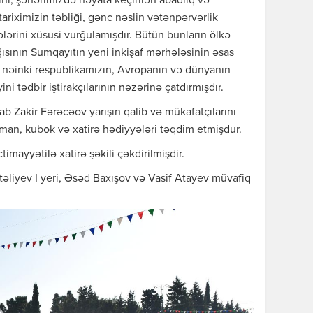
i, şəhərimizdə həyata keçirilən abadlıq və
 tariximizin təbliği, gənc nəslin vətənpərvərlik
ərini xüsusi vurğulamışdır. Bütün bunların ölkə
ısının Sumqayıtın yeni inkişaf mərhələsinin əsas
 nəinki respublikamızın, Avropanın və dünyanın
ini tədbir iştirakçılarının nəzərinə çatdırmışdır.
ab Zakir Fərəcəov yarışın qalib və mükafatçılarını
fərman, kubok və xatirə hədiyyələri təqdim etmişdur.
imayyətilə xatirə şəkili çəkdirilmişdir.
təliyev I yeri, Əsəd Baxışov və Vasif Atayev müvafiq