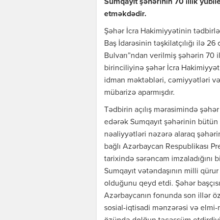
Sumqayıt şəhərinin 70 illik yubil
etməkdədir.
Şəhər İcra Hakimiyyətinin tədbir
Baş İdarəsinin təşkilatçılığı ilə 26
Bulvarı”ndan verilmiş şəhərin 70 i
birinciliyinə şəhər İcra Hakimiyyə
idman məktəbləri, cəmiyyətləri və
mübarizə aparmışdır.
Tədbirin açılış mərasimində şəhər 
edərək Sumqayıt şəhərinin bütün 
nəaliyyətləri nəzərə alaraq şəhəri
bağlı Azərbaycan Respublikası Pre
tarixində sərəncam imzaladığını bil
Sumqayıt vətəndaşının milli qürur 
olduğunu qeyd etdi. Şəhər başçısı
Azərbaycanın fonunda son illər ö
sosial-iqtisadi mənzərəsi və elmi