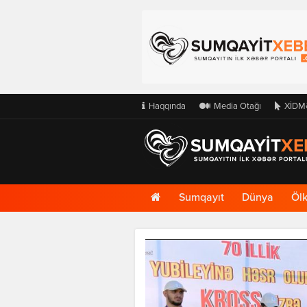
Haqqında
Media Otağı
XİDM
Ana
Sumqayıt
Dünya
Öl
Səhifə