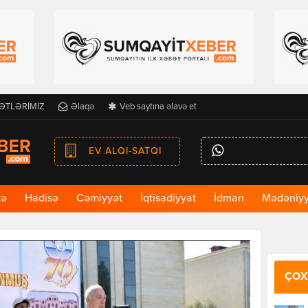
ƏTLƏRİMİZ
Əlaqə
Veb saytına əlavə et
EV ALQI-SATQI
kə
Hadisə
Cəmiyyət
İqtisadiyyat
İdman
Mədəniyy
ÇOX