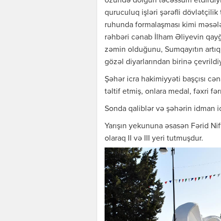
özündə dolğun təcəssüm etdirdiyin
quruculuq işləri şərəfli dövlətçilik
ruhunda formalaşması kimi məsələl
rəhbəri cənab İlham Əliyevin qayğ
zəmin olduğunu, Sumqayıtın artıq
gözəl diyarlarından birinə çevrildiy
Şəhər icra hakimiyyəti başçısı cən
təltif etmiş, onlara medal, fəxri 
Sonda qaliblər və şəhərin idman ict
Yarışın yekununa əsasən Fərid Nif
olaraq II və III yeri tutmuşdur.