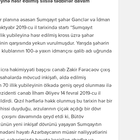
eyinə həsr edilmiş silsilə tədbirlər davam
lər planına əsasən Sumqayıt şəhər Gənclər və İdman
 oktyabr 2019-cu il tarixində startı “Sumqayıt
llik yubileyinə həsr edilmiş kross üzrə şəhər
tinin qarşısında yekun vurulmuşdur. Yarışda şəhərin
 klublarının 100-ə yaxın idmançısı qalib adı uğrunda
icra hakimiyyəti başçısı cənab Zakir Fərəcəov çıxış
sahələrdə mövcud inkişafı, əldə edilmiş
n 70 illik yubileyinin ölkədə geniş qeyd olunması ilə
zidenti cənab İlham Əliyev 14 fevral 2019-cu il
dirdi. Qızıl hərflərlə həkk olunmuş bu tarixin hər bir
hissi duyduğu, arzularının çiçək açdığı bir dövr
 çıxışını davamında qeyd etdi ki, Bütöv
zünün yeni inkişaf dövrünü yaşayan Sumqayıtın
-mədəni həyatı Azərbaycanın müasir nailiyyətlərini