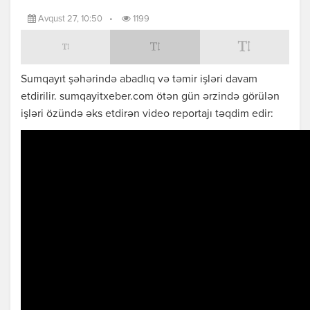
Avqust 27, 10:50
•
1199
Sumqayıt şəhərində abadlıq və təmir işləri davam
etdirilir. sumqayitxeber.com ötən gün ərzində görülən
işləri özündə əks etdirən video reportajı təqdim edir: