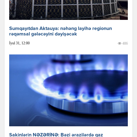
Sumqayıtdan Aktauya: nəhəng layihə regionun
rəqəmsal gələcəyini dəyişəcək
İyul 31, 12:00
486
Sakinlərin NƏZƏRİNƏ: Bəzi ərazilərdə qaz