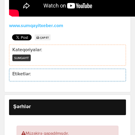
www.sumqayitxeber.com
ÇAP ET
Kateqoriyalar:
SUMQAYIT
Etiketlər:
Şərhlər
Müzakirə qapadılmışdır.