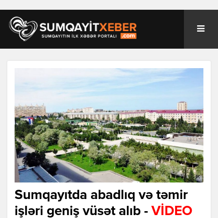
Sumqayıtda abadlıq və təmir
işləri geniş vüsət alıb -
VİDEO