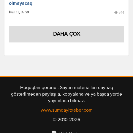
olmayacaq
İyul 31, 09:59
344
DAHA ÇOX
Hüquqları qorunur. Saytın materialları qaynaq
göstərilmədən paylaşıla, kopyalana və ya başqa yerdə
yayımlana bilməz.
www.sumqayitxeber.com
© 2010-2026