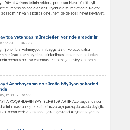
t Dövlət Universitetinin rektoru, professor Nurəli Yusifbəyli
 seçimi mərhələsində olan abituriyentlərə müraciət edib. Rektor
itet seçiminin yalnız ixtisas deyil, həm də gələcək həyat keyfiyyəti,
səmərəli idarə olunması və sağlamlıq baxımından strateji qərar
u vurğulayıb. O, xüsusilə Sumqayıtda yaşayan və hər gün digər
rə təhsil almaq üçün gedib-gələn gənclərin üzləşdiyi vaxt itkisi,
aliyyə […]
yıtda vətəndaş müraciətləri yerində araşdırılır
07, 14:04
•
280
t Şəhər İcra Hakimiyyətinin başçısı Zakir Fərəcov şəhər
rinin müraciətlərinin yerində dinlənilməsi, onları narahat edən
ərin operativ həlli və vətəndaşlarla birbaşa ünsiyyətin təmin
sı məqsədilə növbəti səyyar qəbulunu şəhərin 9-cu mikrorayon
ndə keçirib. Səyyar qəbulda Sumqayıt Şəhər İcra Hakimiyyətinin
məkdaşları, aidiyyəti idarə, müəssisə və xidmət sahələrinin
əri iştirak ediblər. Qəbul zamanı sakinlər şəhər təsərrüfatı, […]
yıt Azərbaycanın ən sürətlə böyüyən şəhərləri
ında
05, 12:38
•
106
YITA KÖÇƏNLƏRİN SAYI SÜRƏTLƏ ARTIR Azərbaycanda son
 əhalinin məskunlaşma xəritəsi nəzərəçarpacaq dərəcədə dəyişib.
tika” xəbər verir ki, ən diqqətçəkən göstərici Abşeron rayonuna
ur. Rayonun əhalisi 114 % artaraq ölkə üzrə ən yüksək göstəricini
 etdirib. Bu artımın əsas səbəbləri Bakının genişlənməsi, yeni
 komplekslərinin tikilməsi, nəqliyyat imkanlarının yaxşılaşması və