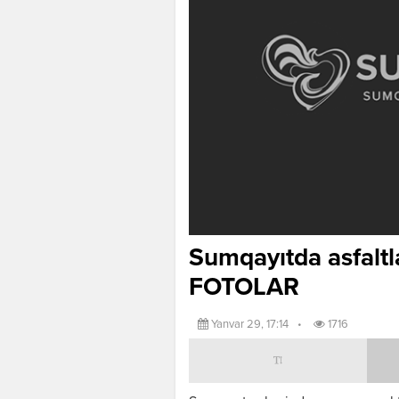
Sumqayıtda asfaltl
FOTOLAR
Yanvar 29, 17:14
•
1716