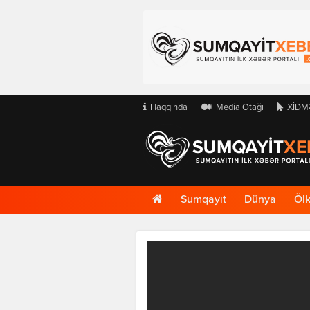
Haqqında
Media Otağı
XİDM
Ana
Sumqayıt
Dünya
Öl
Səhifə