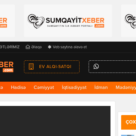
ƏTLƏRİMİZ
Əlaqə
Veb saytına əlavə et
EV ALQI-SATQI
kə
Hadisə
Cəmiyyət
İqtisadiyyat
İdman
Mədəniyy
ÇOX