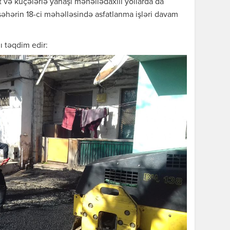
və küçələrlə yanaşı məhəllədaxili yollarda da
a şəhərin 18-ci məhəlləsində asfatlanma işləri davam
ı təqdim edir: