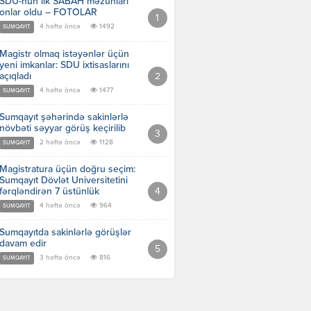
SDU-nun ilk SABAH məzunları
onlar oldu – FOTOLAR
4 həftə öncə
1492
SUMQAYIT
Magistr olmaq istəyənlər üçün
yeni imkanlar: SDU ixtisaslarını
açıqladı
4 həftə öncə
1477
SUMQAYIT
Sumqayıt şəhərində sakinlərlə
növbəti səyyar görüş keçirilib
2 həftə öncə
1128
SUMQAYIT
Magistratura üçün doğru seçim:
Sumqayıt Dövlət Universitetini
fərqləndirən 7 üstünlük
4 həftə öncə
964
SUMQAYIT
Sumqayıtda sakinlərlə görüşlər
davam edir
3 həftə öncə
816
SUMQAYIT