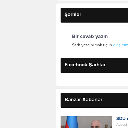
Şərhlər
Bir cavab yazın
Şərh yaza bilmək üçün
giriş etm
Facebook Şərhlər
Bənzər Xəbərlər
SDU r
Avqust 