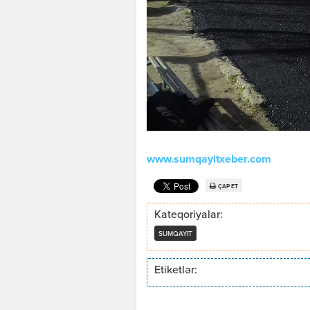
www.sumqayitxeber.com
ÇAP ET
Kateqoriyalar:
SUMQAYIT
Etiketlər: