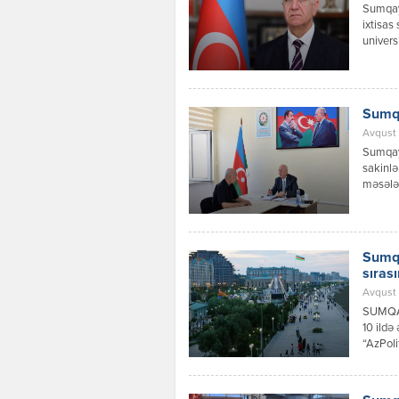
Sumqayı
ixtisas
univers
vaxtın 
olduğun
şəhərlə
əlavə m
Sumqa
Avqust 
Sumqayı
sakinlə
məsələl
olunma
ərazisi
məsul ə
rəhbərl
Sumqa
sıras
Avqust 
SUMQA
10 ildə
“AzPoli
məxsusd
nümayiş
yaşayış