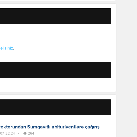
əlisiniz
.
ektorundan Sumqayıtlı abituriyentlərə çağırış
07, 22:24
•
264