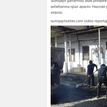
Sumqayıt şəhərində əsas prospekt 
asfaltlanma işləri aparılır. Hazırd
etdirilir.
sumqayitxeber.com video reportaj