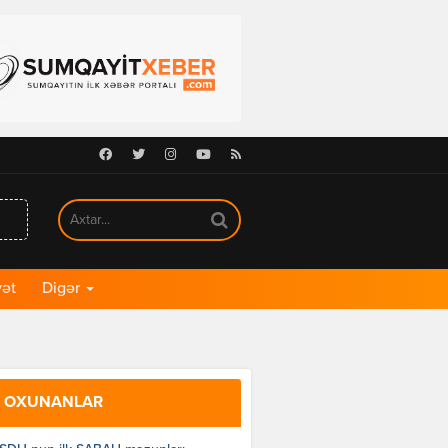
Facebook
Twitter
Instagram
Youtube
RSS
ət
Digər
 OXUNANLAR