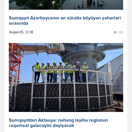
Sumqayıt Azərbaycanın ən sürətlə böyüyən şəhərləri
sırasında
Avqust 05, 12:38
106
Sumqayıtdan Aktauya: nəhəng layihə regionun
rəqəmsal gələcəyini dəyişəcək