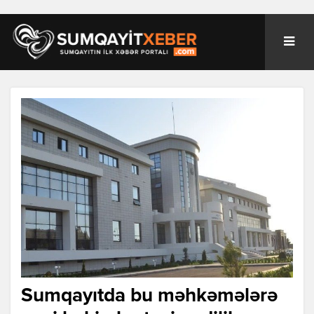
Sumqayıtda bu məhkəmələrə