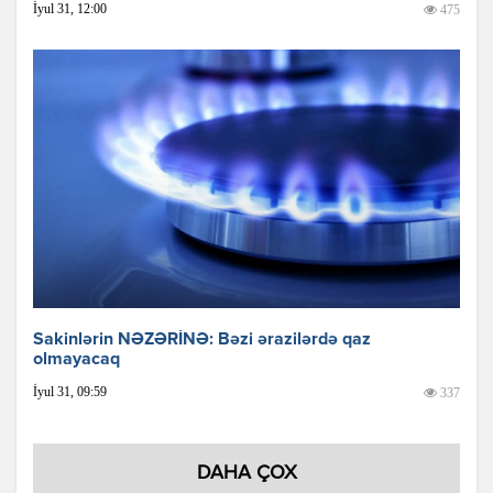
İyul 31, 12:00
475
Sakinlərin NƏZƏRİNƏ: Bəzi ərazilərdə qaz
olmayacaq
İyul 31, 09:59
337
DAHA ÇOX