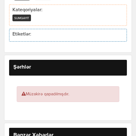
Kateqoriyalar:
SUMQAYIT
Etiketlər:
Şərhlər
Müzakirə qapadılmışdır.
Bənzər Xəbərlər