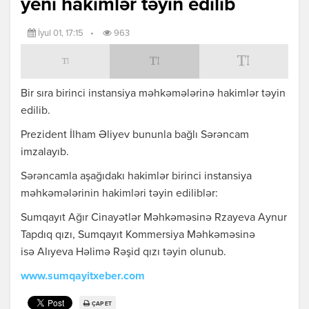
yeni hakimlər təyin edilib
İyul 01, 17:15
•
963
Bir sıra birinci instansiya məhkəmələrinə hakimlər təyin
edilib.
Prezident İlham Əliyev bununla bağlı Sərəncam
imzalayıb.
Sərəncamla aşağıdakı hakimlər birinci instansiya
məhkəmələrinin hakimləri təyin ediliblər:
Sumqayıt Ağır Cinayətlər Məhkəməsinə Rzayeva Aynur
Tapdıq qızı, Sumqayıt Kommersiya Məhkəməsinə
isə Alıyeva Həlimə Rəşid qızı təyin olunub.
www.sumqayitxeber.com
ÇAP ET