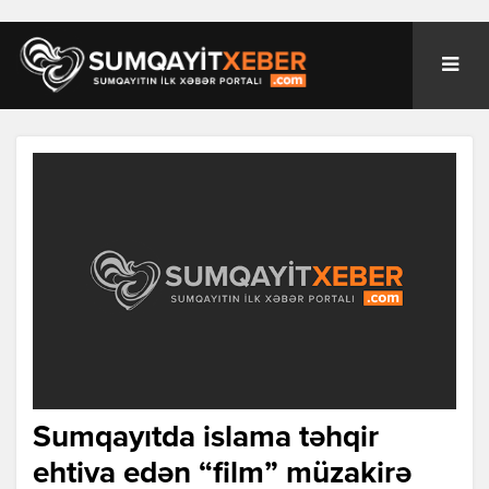
Sumqayıtda islama təhqir
ehtiva edən “film” müzakirə