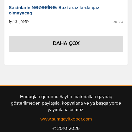
Sakinlərin NƏZƏRİNƏ: Bəzi ərazilərdə qaz
olmayacaq
İyul 31, 09:59
334
DAHA ÇOX
Hüquqları qorunur. Saytın materialları qaynaq
göstərilmədən paylaşıla, kopyalana və ya başqa yerdə
yayımlana bilməz.
www.sumqayitxeber.com
© 2010-2026