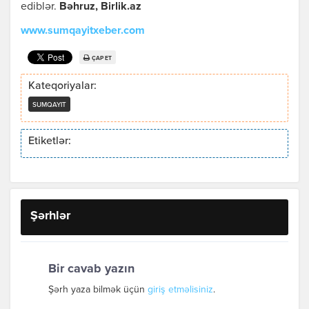
ediblər.
Bəhruz,
Birlik.az
www.sumqayitxeber.com
ÇAP ET
Kateqoriyalar:
SUMQAYIT
Etiketlər:
Şərhlər
Bir cavab yazın
Şərh yaza bilmək üçün
giriş etməlisiniz
.