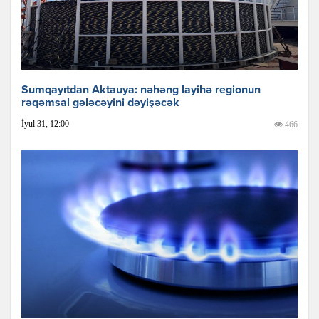
Sumqayıtdan Aktauya: nəhəng layihə regionun
rəqəmsal gələcəyini dəyişəcək
İyul 31, 12:00
466