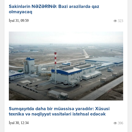
Sakinlərin NƏZƏRİNƏ: Bəzi ərazilərdə qaz
olmayacaq
İyul 31, 09:59
323
Sumqayıtda daha bir müəssisə yaradılır: Xüsusi
texnika və nəqliyyat vasitələri istehsal edəcək
İyul 30, 12:34
396