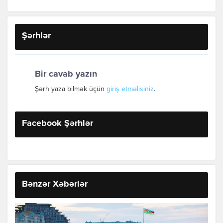
Şərhlər
Bir cavab yazın
Şərh yaza bilmək üçün
giriş etməlisiniz
.
Facebook Şərhlər
Bənzər Xəbərlər