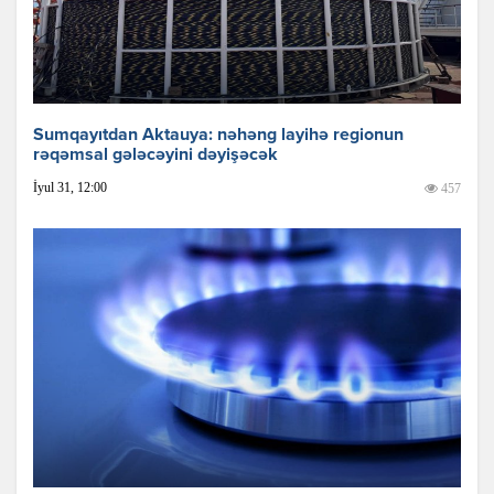
Sumqayıtdan Aktauya: nəhəng layihə regionun
rəqəmsal gələcəyini dəyişəcək
İyul 31, 12:00
457