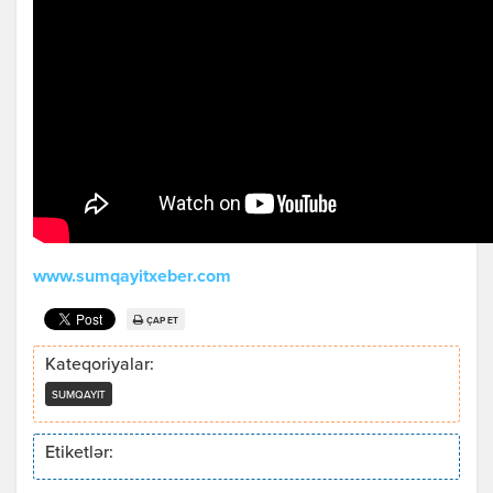
www.sumqayitxeber.com
ÇAP ET
Kateqoriyalar:
SUMQAYIT
Etiketlər: