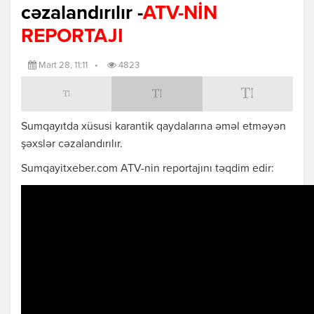
cəzalandırılır -
ATV-NİN
REPORTAJI
Mart 28, 11:11
•
4823
Sumqayıtda xüsusi karantik qaydalarına əməl etməyən
şəxslər cəzalandırılır.
Sumqayitxeber.com ATV-nin reportajını təqdim edir: