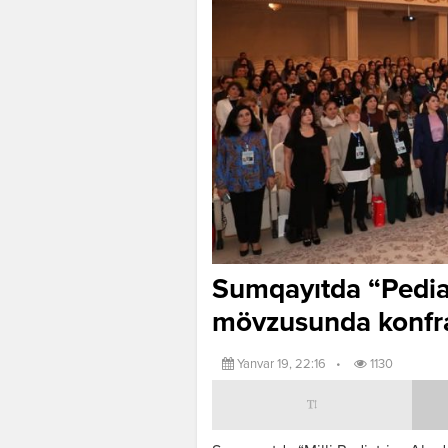
Sumqayıtda “Pediat
mövzusunda konfran
Yanvar 19, 22:16
•
1130