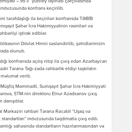
miyası – 95 il” yubiley layihəsi çərçivəsində
” mövzusunda konfrans keçirilib.
mi tərəfdaşlığı ilə keçirilən konfransda TƏBİB
umqayıt Şəhər İcra Hakimiyyətinin rəsmiləri və
bərliyi iştirak ediblər.
kasının Dövlət Himni səsləndirilib, şəhidlərimizin
 yada olunub.
dığı konfransda açılış nitqi ilə çıxış edən Azərbaycan
ədri Təranə Tağı-zadə rəhbərlik etdiyi təşkilatın
r məlumat verib.
a, Müşfiq Məmmədli, Sumqayıt Şəhər İcra Hakimiyyəti
fərova, STM-nin direktoru Elnur Azadxanov çıxış
 danışıblar.
al Mərkəzin rəhbəri Təranə Rəcəbli “Uşaq və
 standartları” mövzusunda təqdimatla çıxış edib.
amlığı sahəsində standartların hazırlanmasından və