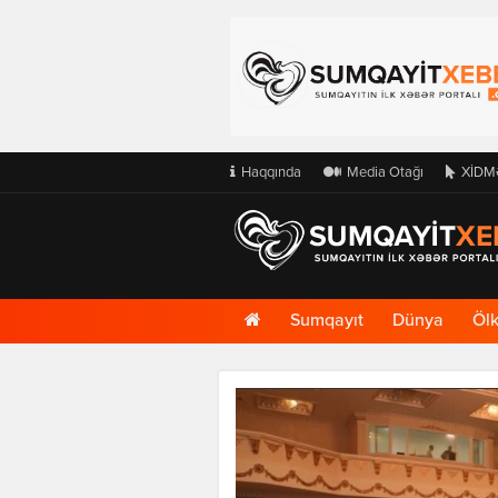
Haqqında
Media Otağı
XİDM
Ana
Sumqayıt
Dünya
Öl
Səhifə