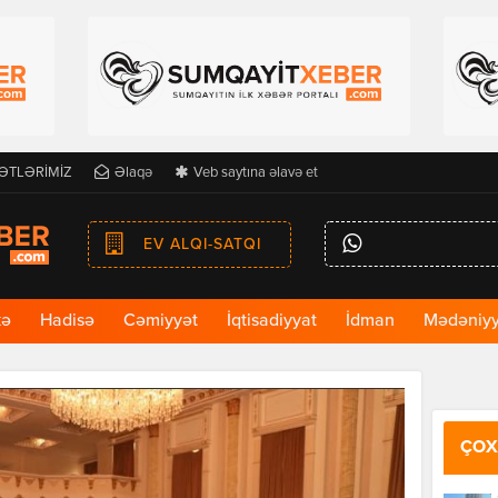
ƏTLƏRİMİZ
Əlaqə
Veb saytına əlavə et
EV ALQI-SATQI
kə
Hadisə
Cəmiyyət
İqtisadiyyat
İdman
Mədəniyy
ÇOX