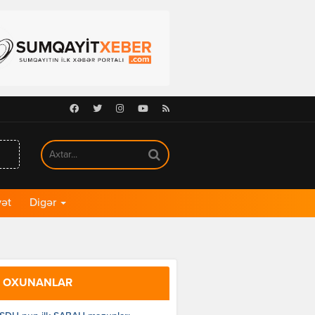
Facebook
Twitter
Instagram
Youtube
RSS
ət
Digər
 OXUNANLAR