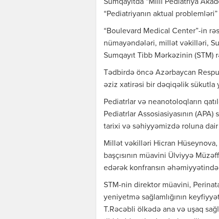
Sumqayıtda “Milli Pediatriya Akade
“Pediatriyanın aktual problemləri
“Boulevard Medical Center”-in rəs
nümayəndələri, millət vəkilləri, S
Sumqayıt Tibb Mərkəzinin (STM) rəh
Tədbirdə öncə Azərbaycan Respubli
əziz xatirəsi bir dəqiqəlik sükutla
Pediatrlar və neanotoloqların qatıl
Pediatrlar Assosiasiyasının (APA) s
tarixi və səhiyyəmizdə roluna dai
Millət vəkilləri Hicran Hüseynov
başçısının müavini Ülviyyə Müzəf
edərək konfransın əhəmiyyətindən
STM-nin direktor müavini, Perinat
yeniyetmə sağlamlığının keyfiyyət
T.Rəcəbli ölkədə ana və uşaq sağl