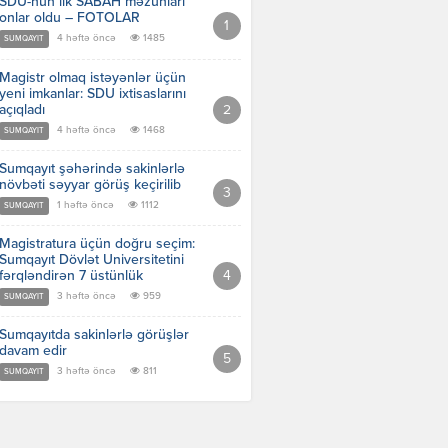
SDU-nun ilk SABAH məzunları
onlar oldu – FOTOLAR
4 həftə öncə
1485
SUMQAYIT
Magistr olmaq istəyənlər üçün
yeni imkanlar: SDU ixtisaslarını
açıqladı
4 həftə öncə
1468
SUMQAYIT
Sumqayıt şəhərində sakinlərlə
növbəti səyyar görüş keçirilib
1 həftə öncə
1112
SUMQAYIT
Magistratura üçün doğru seçim:
Sumqayıt Dövlət Universitetini
fərqləndirən 7 üstünlük
3 həftə öncə
959
SUMQAYIT
Sumqayıtda sakinlərlə görüşlər
davam edir
3 həftə öncə
811
SUMQAYIT