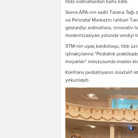
tibbi xidmətlərdən bəhs edib.
Sonra APA-nın sədri Təranə Tağı-
və Perinatal Mərkəzin rəhbəri Təra
göstərdiyi xidmətlərə, innovativ tə
modernizasiyası yolunda verdiyi tö
STM-nin uşaq kardioloqu, tibb üzr
iştirakçılarına “Pediatrik praktik
meyarları” mövzusunda master-kla
Konfrans pediatriyanın müxtəlif i
yekunlaşıb.