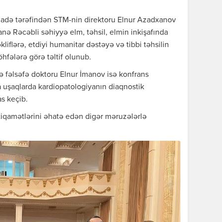
zadə tərəfindən STM-nin direktoru Elnur Azadxanov
nə Rəcəbli səhiyyə elm, təhsil, elmin inkişafında
kliflərə, etdiyi humanitar dəstəyə və tibbi təhsilin
hfələrə görə təltif olunub.
ə fəlsəfə doktoru Elnur İmanov isə konfrans
ada uşaqlarda kardiopatologiyanın diaqnostik
s keçib.
stiqamətlərini əhatə edən digər məruzələrlə