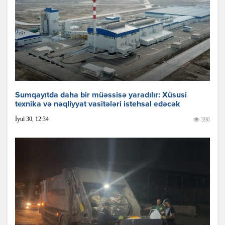
Sumqayıtda daha bir müəssisə yaradılır: Xüsusi
texnika və nəqliyyat vasitələri istehsal edəcək
İyul 30, 12:34
396