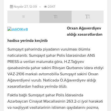
Noyabr 27, 12:09
•
2047
Orxan Ağaverdiyev
aldığı xəsarətlərdən
hadisə yerində keçinib
Sumqayıt şəhərində piyadanın vurulması ölümlə
nəticələnib. Sumqayıt şəhər Polis İdarəsindən ANS
PRESS-ə verilən məlumata görə, H.Z.Tağıyev
qəsəbəsində şəhər sakini Rövşən Qurbanov idarə etdiyi
VAZ-2106 markalı avtomobillə Sumqayıt sakini Orxan
Ağaverdiyevi vurub. Nəticədə O.Ağaverdiyev aldığı
xəsarətlərdən hadisə yerində ölüb.
Faktla bağlı Sumqayıt şəhər Polis İdarəsində
Azərbaycan Cinayət Məcəlləsinin 263.2-ci (yol hərəkəti
və nəqliyyat vasitələrinin istismarı qaydalarını pozma,