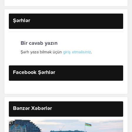
Şərhlər
Bir cavab yazın
Şərh yaza bilmək üçün
giriş etməlisiniz
.
Facebook Şərhlər
Bənzər Xəbərlər