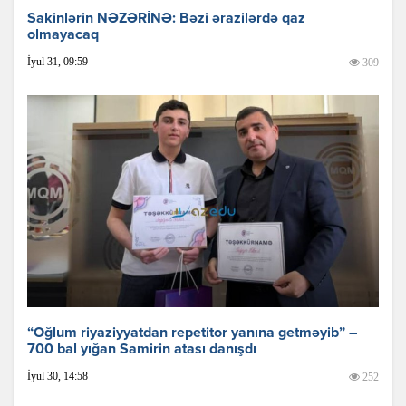
Sakinlərin NƏZƏRİNƏ: Bəzi ərazilərdə qaz
olmayacaq
İyul 31, 09:59
309
“Oğlum riyaziyyatdan repetitor yanına getməyib” –
700 bal yığan Samirin atası danışdı
İyul 30, 14:58
252