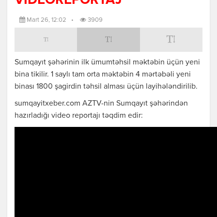
VİDEOREPORTAJ
Mart 26, 12:02
•
3909
Sumqayıt şəhərinin ilk ümumtəhsil məktəbin üçün yeni
bina tikilir. 1 saylı tam orta məktəbin 4 mərtəbəli yeni
binası 1800 şagirdin təhsil alması üçün layihələndirilib.
sumqayitxeber.com AZTV-nin Sumqayıt şəhərindən
hazırladığı video reportajı təqdim edir: