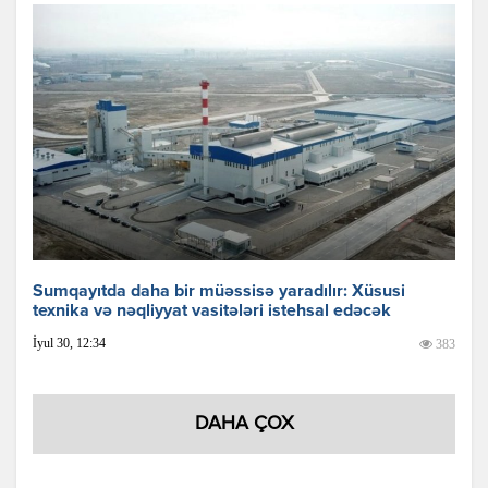
Sumqayıtda daha bir müəssisə yaradılır: Xüsusi
texnika və nəqliyyat vasitələri istehsal edəcək
İyul 30, 12:34
383
DAHA ÇOX