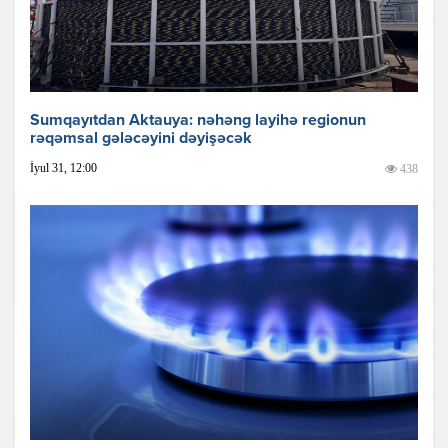
Sumqayıtdan Aktauya: nəhəng layihə regionun
rəqəmsal gələcəyini dəyişəcək
İyul 31, 12:00
438