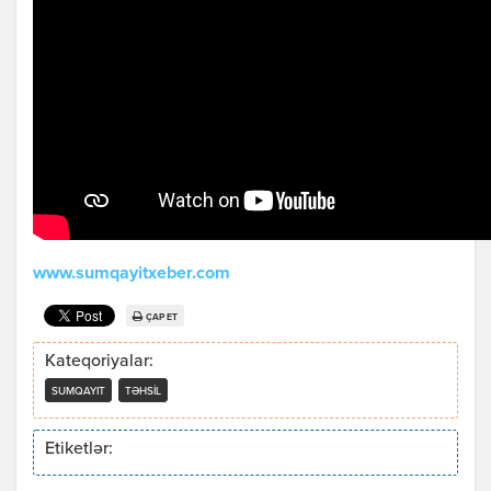
www.sumqayitxeber.com
ÇAP ET
Kateqoriyalar:
SUMQAYIT
TƏHSIL
Etiketlər: