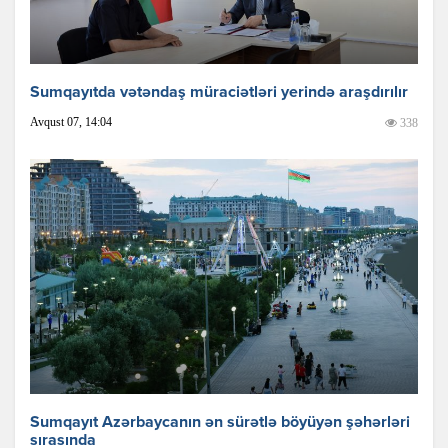
Sumqayıtda vətəndaş müraciətləri yerində araşdırılır
Avqust 07, 14:04
338
Sumqayıt Azərbaycanın ən sürətlə böyüyən şəhərləri
sırasında