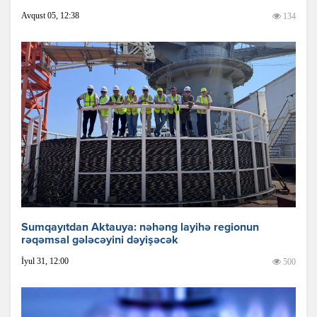
Avqust 05, 12:38
134
Sumqayıtdan Aktauya: nəhəng layihə regionun
rəqəmsal gələcəyini dəyişəcək
İyul 31, 12:00
500