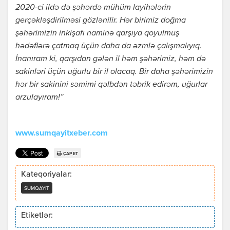
2020-ci ildə də şəhərdə mühüm layihələrin
gerçəkləşdirilməsi gözlənilir. Hər birimiz doğma
şəhərimizin inkişafı naminə qarşıya qoyulmuş
hədəflərə çatmaq üçün daha da əzmlə çalışmalıyıq.
İnanıram ki, qarşıdan gələn il həm şəhərimiz, həm də
sakinləri üçün uğurlu bir il olacaq. Bir daha şəhərimizin
hər bir sakinini səmimi qəlbdən təbrik edirəm, uğurlar
arzulayıram!”
www.sumqayitxeber.com
ÇAP ET
Kateqoriyalar:
SUMQAYIT
Etiketlər: