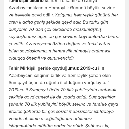
T.Mirkişili bildirib ki,
hər il ölkəmizdə Dünya
Azərbaycanlılarının Həmrəylik Gününü böyük sevinc
və həvəslə qeyd edilir.
Xalqımız həmrəylik gününü hər
ötən il daha geniş şəkildə qeyd edir. Bu tarixi gün
dünyanın 70-dən çox ölkəsində məskunlaşmış
soydaşlarımız üçün ən çox sevilən bayramlardan birinə
çevrilib. Azərbaycanı özünə doğma və tarixi vətən
bilən soydaşlarımızın həmrəylik nümayiş etdirməsi
olduqca önəmli və qürurvericidir.
Tahir Mirkişili geridə qoyduğumuz 2019-cu ilin
Azərbaycan xalqının birlik və həmrəylik şəhəri olan
Sumqayıt üçün də uğurlu il olduğunu vurğulayıb: ”
2019-cu il Sumqayıt üçün 70 illik yubileyinin təntənəli
şəkildə qeyd etməsi ilə də yadda qaldı. Sumqayıtlılar
şəhərin 70 illk yubileyini böyük sevinc və fərəhlə qeyd
etdilər. Şəhərdə bir çox sosial müəssisələr istifadəyə
verildi, əhalinin məşğulluğunun artıılması
istiqamətində mühüm addımlar atıldı. Şübhəsiz ki,