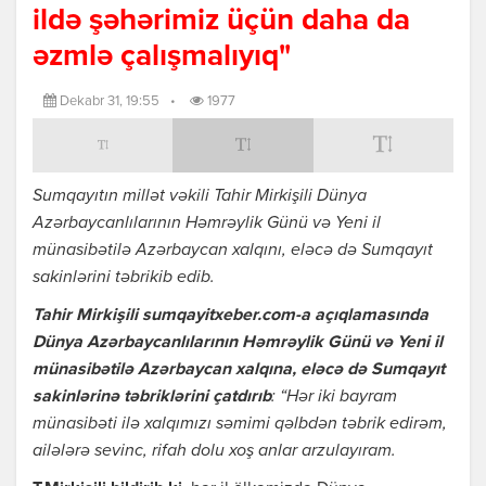
ildə şəhərimiz üçün daha da
əzmlə çalışmalıyıq"
Dekabr 31, 19:55
•
1977
Sumqayıtın millət vəkili Tahir Mirkişili Dünya
Azərbaycanlılarının Həmrəylik Günü və Yeni il
münasibətilə Azərbaycan xalqını, eləcə də Sumqayıt
sakinlərini təbrikib edib.
Tahir Mirkişili
sumqayitxeber.com-a açıqlamasında
Dünya Azərbaycanlılarının Həmrəylik Günü və Yeni il
münasibətilə Azərbaycan xalqına, eləcə də Sumqayıt
sakinlərinə təbriklərini çatdırıb
: “Hər iki bayram
münasibəti ilə xalqımızı səmimi qəlbdən təbrik edirəm,
ailələrə sevinc, rifah dolu xoş anlar arzulayıram.