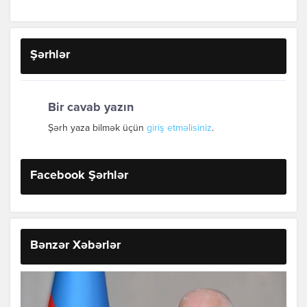
Şərhlər
Bir cavab yazın
Şərh yaza bilmək üçün
giriş etməlisiniz
.
Facebook Şərhlər
Bənzər Xəbərlər