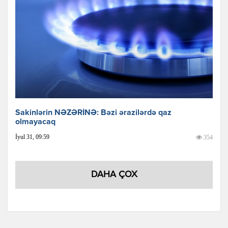
Sakinlərin NƏZƏRİNƏ: Bəzi ərazilərdə qaz
olmayacaq
İyul 31, 09:59
354
DAHA ÇOX