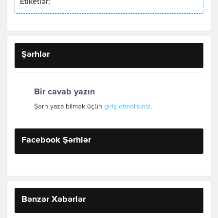
Etiketlər:
Şərhlər
Bir cavab yazın
Şərh yaza bilmək üçün
giriş etməlisiniz
.
Facebook Şərhlər
Bənzər Xəbərlər