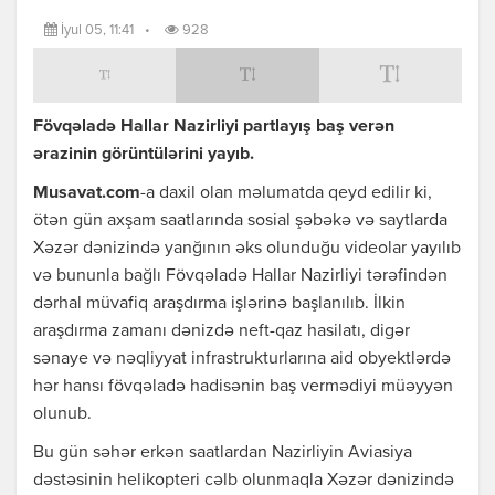
İyul 05, 11:41
•
928
Fövqəladə Hallar Nazirliyi partlayış baş verən
ərazinin görüntülərini yayıb.
Musavat.com
-a daxil olan məlumatda qeyd edilir ki,
ötən gün axşam saatlarında sosial şəbəkə və saytlarda
Xəzər dənizində yanğının əks olunduğu videolar yayılıb
və bununla bağlı Fövqəladə Hallar Nazirliyi tərəfindən
dərhal müvafiq araşdırma işlərinə başlanılıb. İlkin
araşdırma zamanı dənizdə neft-qaz hasilatı, digər
sənaye və nəqliyyat infrastrukturlarına aid obyektlərdə
hər hansı fövqəladə hadisənin baş vermədiyi müəyyən
olunub.
Bu gün səhər erkən saatlardan Nazirliyin Aviasiya
dəstəsinin helikopteri cəlb olunmaqla Xəzər dənizində