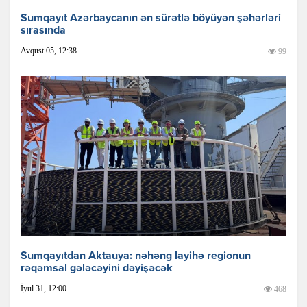
Sumqayıt Azərbaycanın ən sürətlə böyüyən şəhərləri
sırasında
Avqust 05, 12:38
99
Sumqayıtdan Aktauya: nəhəng layihə regionun
rəqəmsal gələcəyini dəyişəcək
İyul 31, 12:00
468