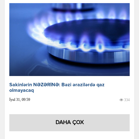
Sakinlərin NƏZƏRİNƏ: Bəzi ərazilərdə qaz
olmayacaq
İyul 31, 09:59
334
DAHA ÇOX