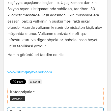
kəşfiyyat uçuşlarına başlanılıb. Uçuş zamanı dənizin
Salyan rayonu istiqamətində sahildən, təqribən, 30
kilometr məsafədə Daşlı adasında, ilkin müşahidələrə
əsasən, palçıq vulkanının püskürməsi faktı aşkar
olunub. Hazırda vulkanın kraterində nisbətən kiçik alov
müşahidə olunur. Vulkanın dənizdəki neft-qaz
infrastrukturu və digər obyektlər, habelə insan həyatı
üçün təhlükəsi yoxdur.
Həmin görüntüləri təqdim edirik:
www.sumqayitxeber.com
ÇAP ET
Kateqoriyalar:
SUMQAYIT