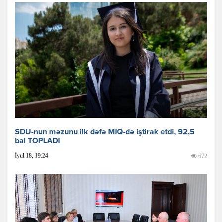
SDU-nun məzunu ilk dəfə MİQ-də iştirak etdi, 92,5
bal TOPLADI
İyul 18, 19:24
672