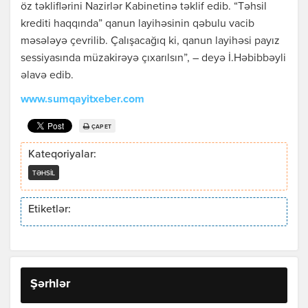
öz təkliflərini Nazirlər Kabinetinə təklif edib. “Təhsil
krediti haqqında” qanun layihəsinin qəbulu vacib
məsələyə çevrilib. Çalışacağıq ki, qanun layihəsi payız
sessiyasında müzakirəyə çıxarılsın”, – deyə İ.Həbibbəyli
əlavə edib.
www.sumqayitxeber.com
ÇAP ET
Kateqoriyalar:
TƏHSIL
Etiketlər:
Şərhlər