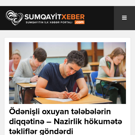
Ödənişli oxuyan tələbələrin
diqqətinə – Nazirlik hökumətə
təkliflər göndərdi