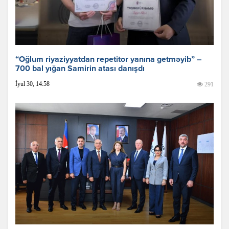
“Oğlum riyaziyyatdan repetitor yanına getməyib” –
700 bal yığan Samirin atası danışdı
İyul 30, 14:58
291