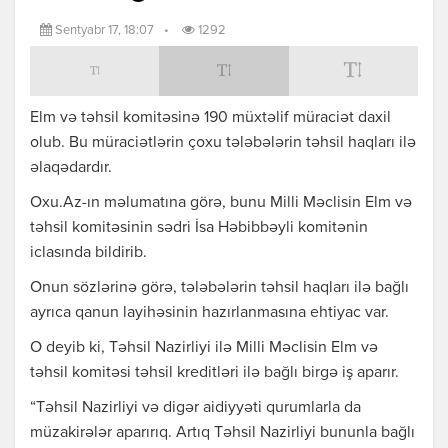
Sentyabr 17, 18:07
•
1292
Elm və təhsil komitəsinə 190 müxtəlif müraciət daxil
olub. Bu müraciətlərin çoxu tələbələrin təhsil haqları ilə
əlaqədardır.
Oxu.Az-ın məlumatına görə, bunu Milli Məclisin Elm və
təhsil komitəsinin sədri İsa Həbibbəyli komitənin
iclasında bildirib.
Onun sözlərinə görə, tələbələrin təhsil haqları ilə bağlı
ayrıca qanun layihəsinin hazırlanmasına ehtiyac var.
O deyib ki, Təhsil Nazirliyi ilə Milli Məclisin Elm və
təhsil komitəsi təhsil kreditləri ilə bağlı birgə iş aparır.
“Təhsil Nazirliyi və digər aidiyyəti qurumlarla da
müzakirələr aparırıq. Artıq Təhsil Nazirliyi bununla bağlı