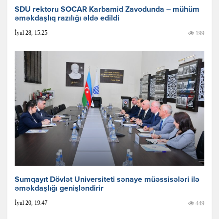
SDU rektoru SOCAR Karbamid Zavodunda – mühüm
əməkdaşlıq razılığı əldə edildi
İyul 28, 15:25
199
Sumqayıt Dövlət Universiteti sənaye müəssisələri ilə
əməkdaşlığı genişləndirir
İyul 20, 19:47
449