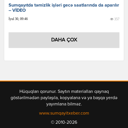
Sumqayıtda təmizlik işləri gecə saatlarında da aparılır
– VİDEO
İyul 30, 09:46
357
DAHA ÇOX
Hüquqları qorunur. Saytın materialları qaynaq
göstərilmədən paylaşıla, kopyalana və ya başqa yerdə
yayımlana bilməz.
www.sumqayitxeber.com
© 2010-2026