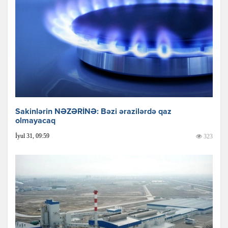
Sakinlərin NƏZƏRİNƏ: Bəzi ərazilərdə qaz
olmayacaq
İyul 31, 09:59
323