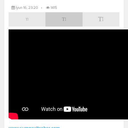
İyun 16, 23:20
•
1415