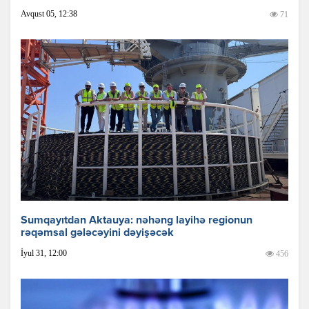
Avqust 05, 12:38
71
Sumqayıtdan Aktauya: nəhəng layihə regionun
rəqəmsal gələcəyini dəyişəcək
İyul 31, 12:00
456