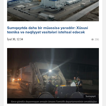
Sumqayıtda daha bir müəssisə yaradılır: Xüsusi
texnika və nəqliyyat vasitələri istehsal edəcək
İyul 30, 12:34
396