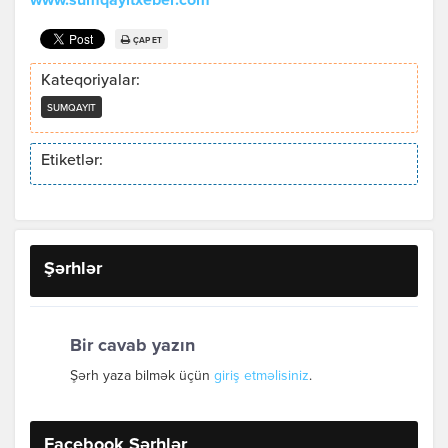
www.sumqayitxeber.com
ÇAP ET
Kateqoriyalar:
SUMQAYIT
Etiketlər:
Şərhlər
Bir cavab yazın
Şərh yaza bilmək üçün
giriş etməlisiniz
.
Facebook Şərhlər